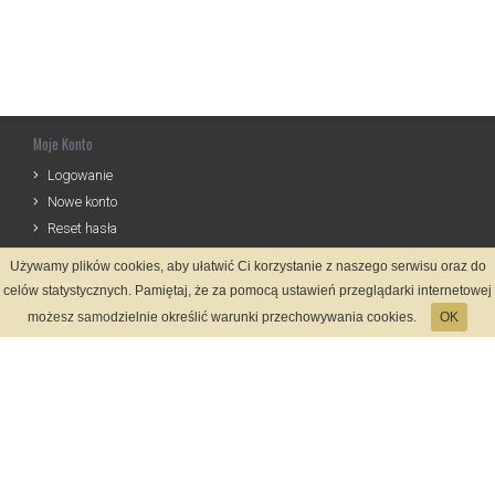
Moje Konto
Logowanie
Nowe konto
Reset hasła
Używamy plików cookies, aby ułatwić Ci korzystanie z naszego serwisu oraz do
Informacje
celów statystycznych. Pamiętaj, że za pomocą ustawień przeglądarki internetowej
Regulamin
możesz samodzielnie określić warunki przechowywania cookies.
OK
Zasady Rejestracji
Polityka Prywatności
Kontakt
Język