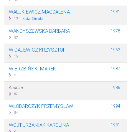
WALUKIEWICZ MAGDALENA
1981
·
13
Krejzi ślimaki
WANDYSZEWSKA BARBARA
1978
57
WIDAJEWICZ KRZYSZTOF
1962
15
WIERZBIŃSKI MAREK
1987
3
Anonim
1986
62
WŁODARCZYK PRZEMYSŁAW
1994
54
WÓJT-URBANIAK KAROLINA
1981
6