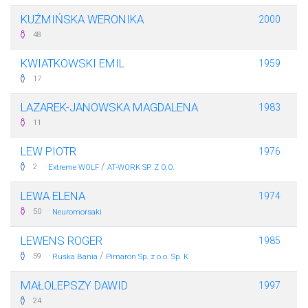
KUŹMIŃSKA WERONIKA
2000
48
KWIATKOWSKI EMIL
1959
17
LAZAREK-JANOWSKA MAGDALENA
1983
11
LEW PIOTR
1976
·
/
2
Extreme WOLF
AT-WORK SP. Z O.O.
LEWA ELENA
1974
·
50
Neuromorsaki
LEWENS ROGER
1985
·
/
59
Ruska Bania
Pimaron Sp. z o.o. Sp. K
MAŁOLEPSZY DAWID
1997
24