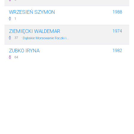
WRZESIEŃ SZYMON
1988
1
ZIEMIĘCKI WALDEMAR
1974
·
37
Dąbskie Morsowanie Foczki i...
ZUBKO IRYNA
1982
64