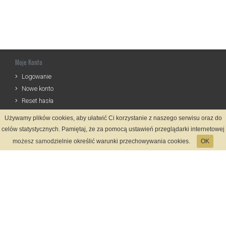
Moje Konto
Logowanie
Nowe konto
Reset hasła
Używamy plików cookies, aby ułatwić Ci korzystanie z naszego serwisu oraz do
Informacje
celów statystycznych. Pamiętaj, że za pomocą ustawień przeglądarki internetowej
Regulamin
możesz samodzielnie określić warunki przechowywania cookies.
OK
Zasady Rejestracji
Polityka Prywatności
Kontakt
Język