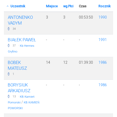
Uczestnik
Miejsce
wg.Płci
Czas
Rocznik
ANTONENKO
3
3
00:53:50
1990
VADYM
34
BIAŁEK PAWEŁ
-
-
-
1991
·
37
Kb Hermes
Gryfino
BOBEK
14
12
01:39:30
1986
MATEUSZ
1
BORYSIUK
-
-
-
1986
ARKADIUSZ
·
13
KB Kamień
/
Pomorski
KB KAMIEŃ
POMORSKI