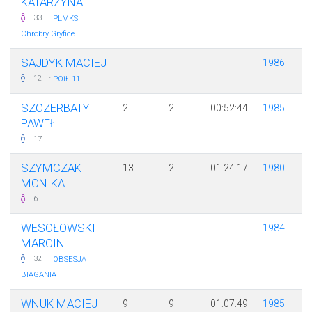
KATARZYNA
·
33
PLMKS
Chrobry Gryfice
SAJDYK MACIEJ
-
-
-
1986
·
12
POiŁ-11
SZCZERBATY
2
2
00:52:44
1985
PAWEŁ
17
SZYMCZAK
13
2
01:24:17
1980
MONIKA
6
WESOŁOWSKI
-
-
-
1984
MARCIN
·
32
OBSESJA
BIAGANIA
WNUK MACIEJ
9
9
01:07:49
1985