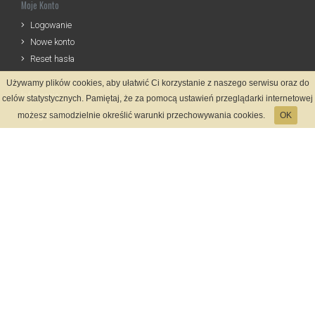
Moje Konto
Logowanie
Nowe konto
Reset hasła
Używamy plików cookies, aby ułatwić Ci korzystanie z naszego serwisu oraz do
Informacje
celów statystycznych. Pamiętaj, że za pomocą ustawień przeglądarki internetowej
Regulamin
możesz samodzielnie określić warunki przechowywania cookies.
OK
Zasady Rejestracji
Polityka Prywatności
Kontakt
Język
Metody płatności