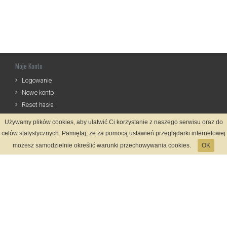
Moje Konto
Logowanie
Nowe konto
Reset hasła
Używamy plików cookies, aby ułatwić Ci korzystanie z naszego serwisu oraz do
Informacje
celów statystycznych. Pamiętaj, że za pomocą ustawień przeglądarki internetowej
Regulamin
możesz samodzielnie określić warunki przechowywania cookies.
OK
Zasady Rejestracji
Polityka Prywatności
Kontakt
Język