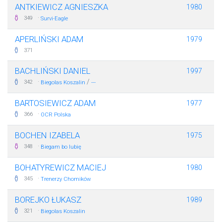
ANTKIEWICZ AGNIESZKA
1980
·
349
Survi-Eagle
APERLIŃSKI ADAM
1979
371
BACHLIŃSKI DANIEL
1997
·
/
342
Biegolas Koszalin
---
BARTOSIEWICZ ADAM
1977
·
366
OCR Polska
BOCHEN IZABELA
1975
·
348
Biegam bo lubię
BOHATYREWICZ MACIEJ
1980
·
345
Trenerzy Chomików
BOREJKO ŁUKASZ
1989
·
321
Biegolas Koszalin