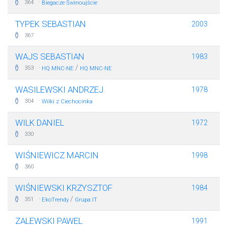
·
364
Biegacze Świnoujście
TYPEK SEBASTIAN
2003
367
WAJS SEBASTIAN
1983
·
/
353
HQ MNC-NE
HQ MNC-NE
WASILEWSKI ANDRZEJ
1978
·
304
Wilki z Ciechocinka
WILK DANIEL
1972
330
WIŚNIEWICZ MARCIN
1998
360
WIŚNIEWSKI KRZYSZTOF
1984
·
/
351
EkoTrendy
Grupa.IT
ZALEWSKI PAWEL
1991