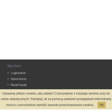
Moje Konto
Logowanie
Nowe konto
Reset hasła
Używamy plików cookies, aby ułatwić Ci korzystanie z naszego serwisu oraz do
Informacje
celów statystycznych. Pamiętaj, że za pomocą ustawień przeglądarki internetowej
Regulamin
możesz samodzielnie określić warunki przechowywania cookies.
OK
Zasady Rejestracji