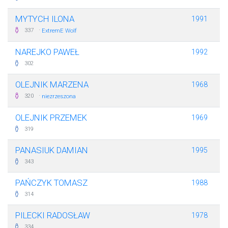
MYTYCH ILONA
1991
·
337
ExtremE Wolf
NAREJKO PAWEŁ
1992
302
OLEJNIK MARZENA
1968
·
320
niezrzeszona
OLEJNIK PRZEMEK
1969
319
PANASIUK DAMIAN
1995
343
PAŃCZYK TOMASZ
1988
314
PILECKI RADOSŁAW
1978
334