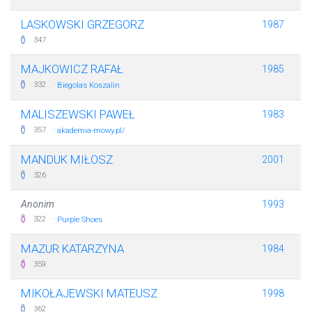
LASKOWSKI GRZEGORZ
1987
347
MAJKOWICZ RAFAŁ
1985
·
332
Biegolas Koszalin
MALISZEWSKI PAWEŁ
1983
·
357
akademia-mowy.pl/
MANDUK MIŁOSZ
2001
326
Anonim
1993
·
322
Purple Shoes
MAZUR KATARZYNA
1984
359
MIKOŁAJEWSKI MATEUSZ
1998
362