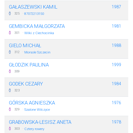
GAŁASZEWSKI KAMIL
1987
·
325
87072213150
GEMBICKA MAŁGORZATA
1981
·
301
Wilki z Ciechocinka
GIELO MICHAŁ
1988
·
312
Morsole Szczecin
GŁODZIK PAULINA
1999
309
GODEK CEZARY
1984
323
GÓRSKA AGNIESZKA
1976
·
329
Szalone Wilczyce
GRABOWSKA-LESISZ ANETA
1978
·
303
Cztery rowery