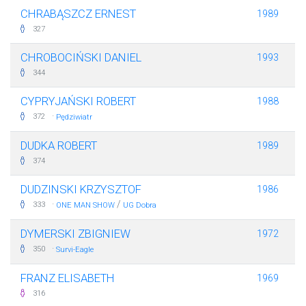
CHRABĄSZCZ ERNEST
1989
327
CHROBOCIŃSKI DANIEL
1993
344
CYPRYJAŃSKI ROBERT
1988
·
372
Pędziwiatr
DUDKA ROBERT
1989
374
DUDZINSKI KRZYSZTOF
1986
·
/
333
ONE MAN SHOW
UG Dobra
DYMERSKI ZBIGNIEW
1972
·
350
Survi-Eagle
FRANZ ELISABETH
1969
316