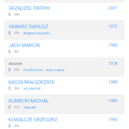
GRZĄDZIEL PATRYK
2001
368
IWANIEC DARIUSZ
1975
·
318
Biegolas Koszalin
JACH MARCIN
1980
361
Anonim
1978
·
300
For-Rest-Run . Wolni Ludzie...
KASZA MAŁGORZATA
1989
·
354
HQ MNCNE
KLIMECKI MICHAŁ
1983
·
310
Taboo69
KOWALCZE GRZEGORZ
1990
355