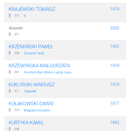
KRAJEWSKI TOMASZ
1974
·
315
8
Anonim
2000
307
KRZEMIŃSKI PAWEŁ
1992
·
336
ExtremE Wolf
KRZEWIŃSKA MAŁGORZATA
1959
·
341
For-Rest-Ran Wolni Ludzie Lasu
KUKLIŃSKI MARIUSZ
1979
·
311
Taboo69
KUŁAKOWSKI DAWID
1977
·
313
Biegolas Koszalin
KURTYKA KAMIL
1992
338