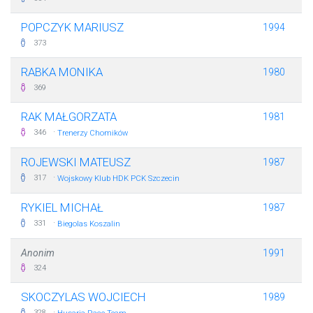
POPCZYK MARIUSZ
1994
373
RABKA MONIKA
1980
369
RAK MAŁGORZATA
1981
·
346
Trenerzy Chomików
ROJEWSKI MATEUSZ
1987
·
317
Wojskowy Klub HDK PCK Szczecin
RYKIEL MICHAŁ
1987
·
331
Biegolas Koszalin
Anonim
1991
324
SKOCZYLAS WOJCIECH
1989
·
328