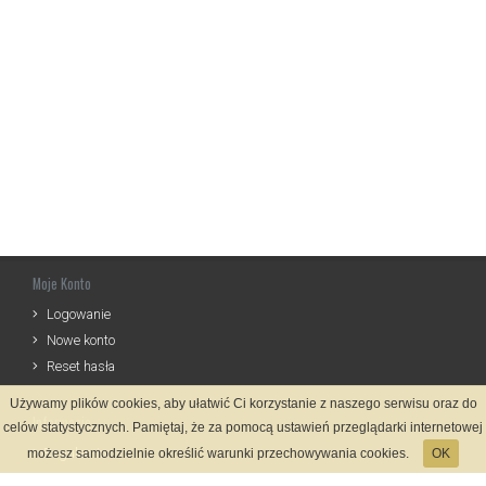
Moje Konto
Logowanie
Nowe konto
Reset hasła
Używamy plików cookies, aby ułatwić Ci korzystanie z naszego serwisu oraz do
Informacje
celów statystycznych. Pamiętaj, że za pomocą ustawień przeglądarki internetowej
Regulamin
możesz samodzielnie określić warunki przechowywania cookies.
OK
Zasady Rejestracji