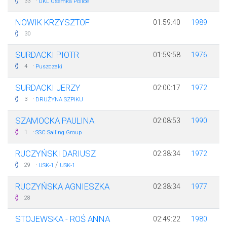
·
33
UKL Ósemka Police
NOWIK KRZYSZTOF
01:59:40
1989
30
SURDACKI PIOTR
01:59:58
1976
·
4
Puszczaki
SURDACKI JERZY
02:00:17
1972
·
3
DRUŻYNA SZPIKU
SZAMOCKA PAULINA
02:08:53
1990
·
1
SSC Salling Group
RUCZYŃSKI DARIUSZ
02:38:34
1972
·
/
29
USK-1
USK-1
RUCZYŃSKA AGNIESZKA
02:38:34
1977
28
STOJEWSKA - ROŚ ANNA
02:49:22
1980