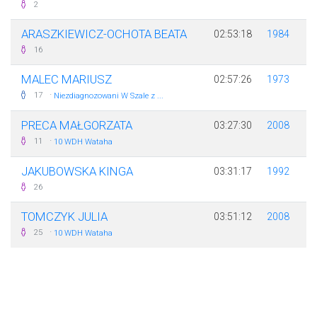
2
ARASZKIEWICZ-OCHOTA BEATA
02:53:18
1984
16
MALEC MARIUSZ
02:57:26
1973
·
17
Niezdiagnozowani W Szale z ...
PRECA MAŁGORZATA
03:27:30
2008
·
11
10 WDH Wataha
JAKUBOWSKA KINGA
03:31:17
1992
26
TOMCZYK JULIA
03:51:12
2008
·
25
10 WDH Wataha