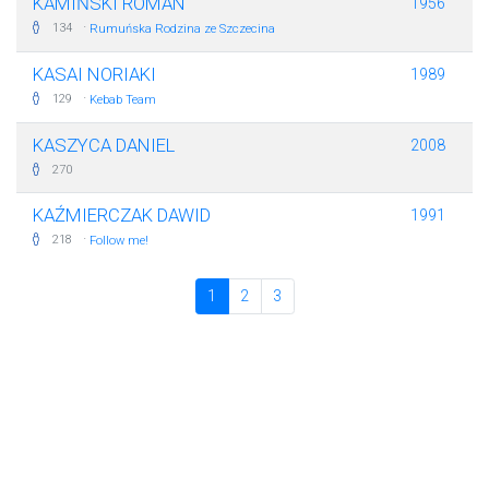
KAMIŃSKI ROMAN
1956
·
134
Rumuńska Rodzina ze Szczecina
KASAI NORIAKI
1989
·
129
Kebab Team
KASZYCA DANIEL
2008
270
KAŹMIERCZAK DAWID
1991
·
218
Follow me!
1
2
3