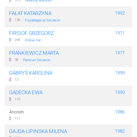
·
125
Walking Warriors
FAŁAT KATARZYNA
1992
·
139
Fizjobiegacze Szczecin
FIRSIOF GRZEGORZ
1971
·
269
Follow me
FRANKIEWICZ MARTA
1977
·
58
Parkrun Szczecin
GABRYŚ KAROLINA
1999
13
GADECKA EWA
1990
110
Anonim
1986
111
GAJDA-LIPINSKA MILENA
1982