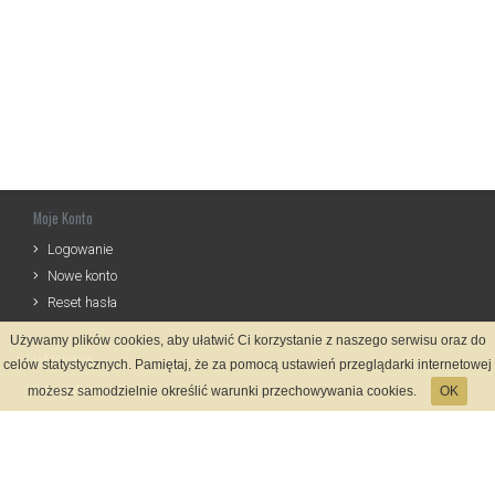
Moje Konto
Logowanie
Nowe konto
Reset hasła
Używamy plików cookies, aby ułatwić Ci korzystanie z naszego serwisu oraz do
Informacje
celów statystycznych. Pamiętaj, że za pomocą ustawień przeglądarki internetowej
Regulamin
możesz samodzielnie określić warunki przechowywania cookies.
OK
Zasady Rejestracji
Polityka Prywatności
Kontakt