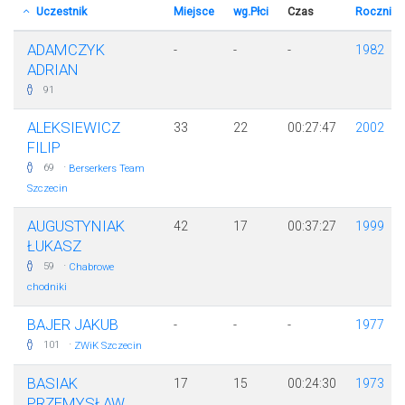
Uczestnik
Miejsce
wg.Płci
Czas
Rocznik
ADAMCZYK
-
-
-
1982
ADRIAN
91
ALEKSIEWICZ
33
22
00:27:47
2002
FILIP
·
69
Berserkers Team
Szczecin
AUGUSTYNIAK
42
17
00:37:27
1999
ŁUKASZ
·
59
Chabrowe
chodniki
BAJER JAKUB
-
-
-
1977
·
101
ZWiK Szczecin
BASIAK
17
15
00:24:30
1973
PRZEMYSŁAW