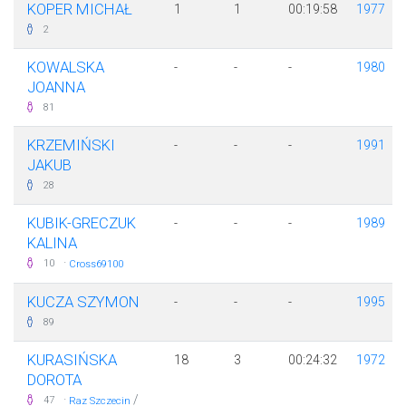
KOPER MICHAŁ
1
1
00:19:58
1977
2
KOWALSKA
-
-
-
1980
JOANNA
81
KRZEMIŃSKI
-
-
-
1991
JAKUB
28
KUBIK-GRECZUK
-
-
-
1989
KALINA
·
10
Cross69100
KUCZA SZYMON
-
-
-
1995
89
KURASIŃSKA
18
3
00:24:32
1972
DOROTA
·
/
47
Raz Szczecin