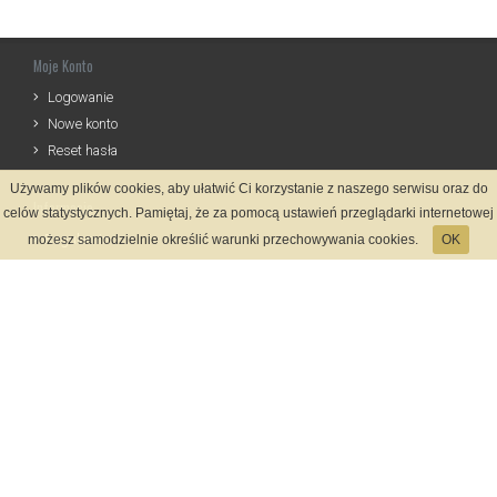
Moje Konto
Logowanie
Nowe konto
Reset hasła
Używamy plików cookies, aby ułatwić Ci korzystanie z naszego serwisu oraz do
Informacje
celów statystycznych. Pamiętaj, że za pomocą ustawień przeglądarki internetowej
Regulamin
możesz samodzielnie określić warunki przechowywania cookies.
OK
Zasady Rejestracji
Polityka Prywatności
Kontakt
Język
Metody płatności