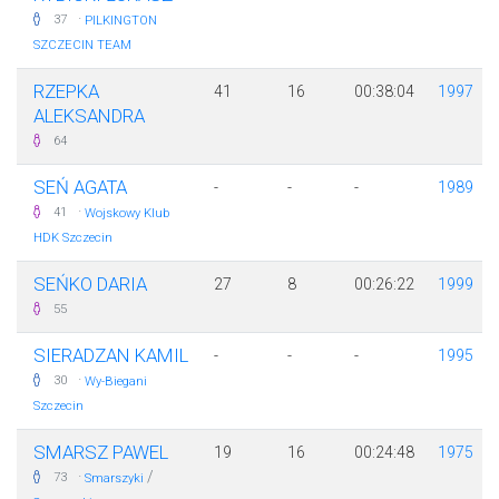
·
37
PILKINGTON
SZCZECIN TEAM
RZEPKA
41
16
00:38:04
1997
ALEKSANDRA
64
SEŃ AGATA
-
-
-
1989
·
41
Wojskowy Klub
HDK Szczecin
SEŃKO DARIA
27
8
00:26:22
1999
55
SIERADZAN KAMIL
-
-
-
1995
·
30
Wy-Biegani
Szczecin
SMARSZ PAWEL
19
16
00:24:48
1975
·
/
73
Smarszyki