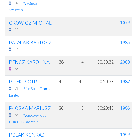
·
39
Wy-Biegani
Szczecin
OROWICZ MICHAŁ
-
-
-
1978
16
PATALAS BARTOSZ
-
-
-
1986
94
PENCZ KAROLINA
38
14
00:30:32
2000
53
PILEK PIOTR
4
4
00:20:33
1982
·
/
79
Elite Sport Team
Lantech
PŁÓSKA MARIUSZ
36
13
00:29:49
1986
·
66
Wojskowy Klub
HDK PCK Szczecin
POLAK KONRAD
-
-
-
1998