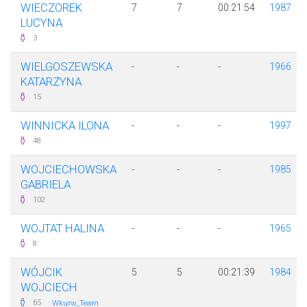
WIECZOREK
7
7
00:21:54
1987
LUCYNA
3
WIELGOSZEWSKA
-
-
-
1966
KATARZYNA
15
WINNICKA ILONA
-
-
-
1997
48
WOJCIECHOWSKA
-
-
-
1985
GABRIELA
102
WOJTAT HALINA
-
-
-
1965
8
WÓJCIK
5
5
00:21:39
1984
WOJCIECH
·
65
Wkurw_Team