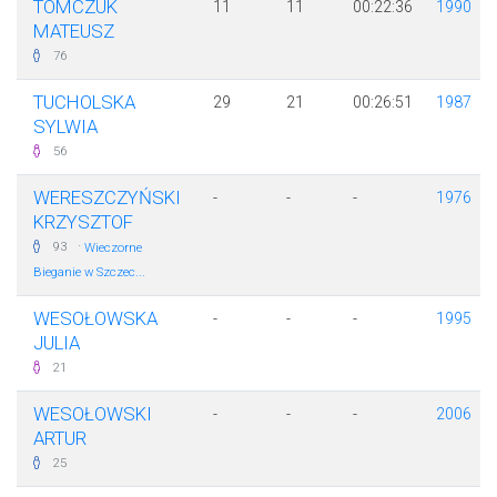
TOMCZUK
11
11
00:22:36
1990
MATEUSZ
76
TUCHOLSKA
29
21
00:26:51
1987
SYLWIA
56
WERESZCZYŃSKI
-
-
-
1976
KRZYSZTOF
·
93
Wieczorne
Bieganie w Szczec...
WESOŁOWSKA
-
-
-
1995
JULIA
21
WESOŁOWSKI
-
-
-
2006
ARTUR
25