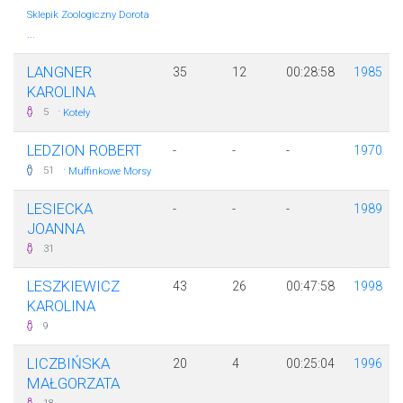
Sklepik Zoologiczny Dorota
...
LANGNER
35
12
00:28:58
1985
KAROLINA
·
5
Koteły
LEDZION ROBERT
-
-
-
1970
·
51
Muffinkowe Morsy
LESIECKA
-
-
-
1989
JOANNA
31
LESZKIEWICZ
43
26
00:47:58
1998
KAROLINA
9
LICZBIŃSKA
20
4
00:25:04
1996
MAŁGORZATA