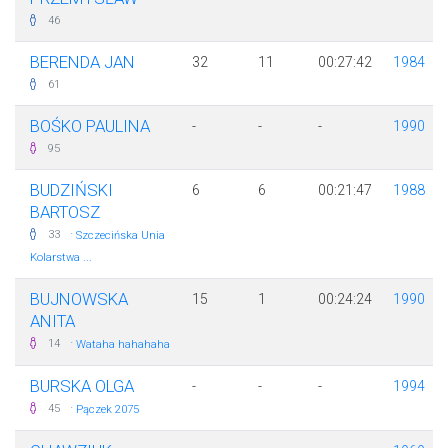
46
BERENDA JAN
32
11
00:27:42
1984
61
BOŚKO PAULINA
-
-
-
1990
95
BUDZIŃSKI
6
6
00:21:47
1988
BARTOSZ
·
33
Szczecińska Unia
Kolarstwa ...
BUJNOWSKA
15
1
00:24:24
1990
ANITA
·
14
Wataha hahahaha
BURSKA OLGA
-
-
-
1994
·
45
Pączek 2075