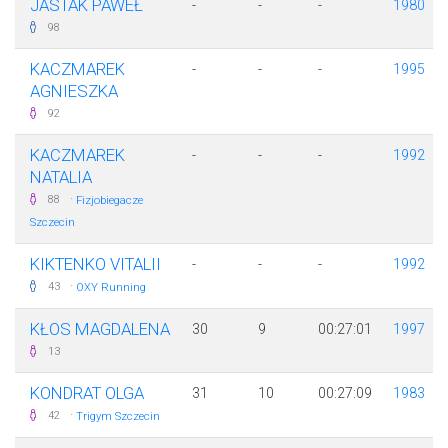
JASTAK PAWEŁ
-
-
-
1980
98
KACZMAREK
-
-
-
1995
AGNIESZKA
92
KACZMAREK
-
-
-
1992
NATALIA
·
88
Fizjobiegacze
Szczecin
KIKTENKO VITALII
-
-
-
1992
·
43
OXY Running
KŁOS MAGDALENA
30
9
00:27:01
1997
13
KONDRAT OLGA
31
10
00:27:09
1983
·
42
Trigym Szczecin