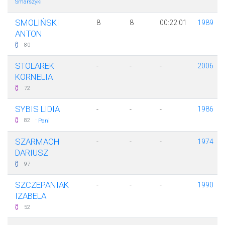
Smarszyki
SMOLIŃSKI
8
8
00:22:01
1989
ANTON
80
STOLAREK
-
-
-
2006
KORNELIA
72
SYBIS LIDIA
-
-
-
1986
·
82
Pani
SZARMACH
-
-
-
1974
DARIUSZ
97
SZCZEPANIAK
-
-
-
1990
IZABELA
52