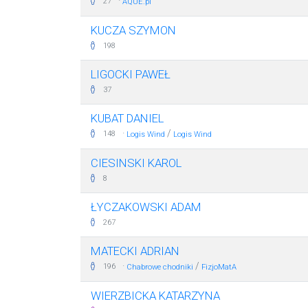
·
27
AQUE.pl
KUCZA SZYMON
198
LIGOCKI PAWEŁ
37
KUBAT DANIEL
·
/
148
Logis Wind
Logis Wind
CIESINSKI KAROL
8
ŁYCZAKOWSKI ADAM
267
MATECKI ADRIAN
·
/
196
Chabrowe chodniki
FizjoMatA
WIERZBICKA KATARZYNA