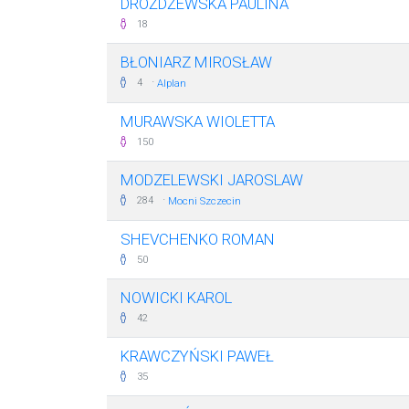
DROŻDŻEWSKA PAULINA
18
BŁONIARZ MIROSŁAW
·
4
Alplan
MURAWSKA WIOLETTA
150
MODZELEWSKI JAROSLAW
·
284
Mocni Szczecin
SHEVCHENKO ROMAN
50
NOWICKI KAROL
42
KRAWCZYŃSKI PAWEŁ
35