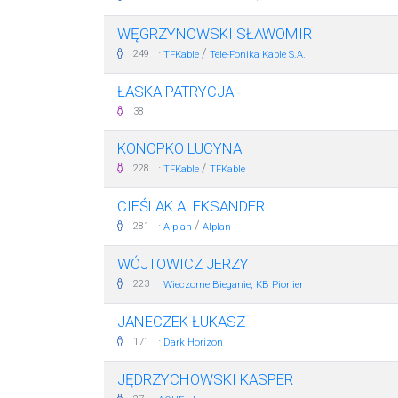
WĘGRZYNOWSKI SŁAWOMIR
·
/
249
TFKable
Tele-Fonika Kable S.A.
ŁASKA PATRYCJA
38
KONOPKO LUCYNA
·
/
228
TFKable
TFKable
CIEŚLAK ALEKSANDER
·
/
281
Alplan
Alplan
WÓJTOWICZ JERZY
·
223
Wieczorne Bieganie, KB Pionier
JANECZEK ŁUKASZ
·
171
Dark Horizon
JĘDRZYCHOWSKI KASPER