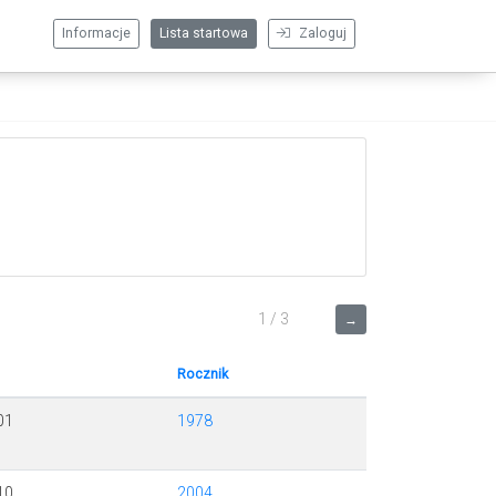
Informacje
Lista startowa
Zaloguj
1 / 3
→
Rocznik
01
1978
10
2004