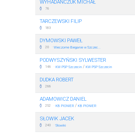
WYHADAŃCZUK MICHAŁ
76
TARCZEWSKI FILIP
183
DYMOWSKI PAWEŁ
·
20
Wieczorne Bieganie w Szczec...
PODWYSZYŃSKI SYLWESTER
·
/
146
KW PSP Szczecin
KW PSP Szczecin
DUDKA ROBERT
266
ADAMOWICZ DANIEL
·
/
252
KB PIONIER
KB PIONIER
SŁOWIK JACEK
·
240
Słowiki