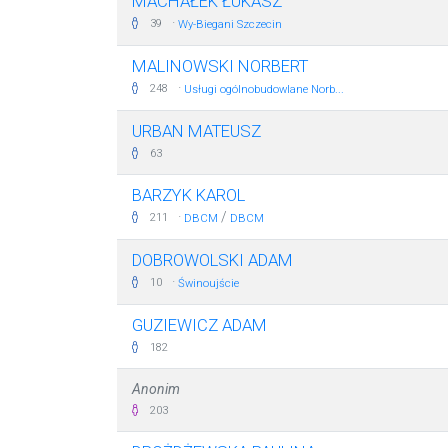
MACHAŁEK ŁUKASZ
·
39
Wy-Biegani Szczecin
MALINOWSKI NORBERT
·
248
Usługi ogólnobudowlane Norb...
URBAN MATEUSZ
63
BARZYK KAROL
·
/
211
DBCM
DBCM
DOBROWOLSKI ADAM
·
10
Świnoujście
GUZIEWICZ ADAM
182
Anonim
203