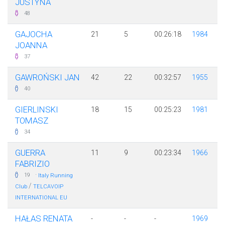
JUSTYNA
48
GAJOCHA
21
5
00:26:18
1984
JOANNA
37
GAWROŃSKI JAN
42
22
00:32:57
1955
40
GIERLINSKI
18
15
00:25:23
1981
TOMASZ
34
GUERRA
11
9
00:23:34
1966
FABRIZIO
·
19
Italy Running
/
Club
TELCAVOIP
INTERNATIONAL EU
HAŁAS RENATA
-
-
-
1969