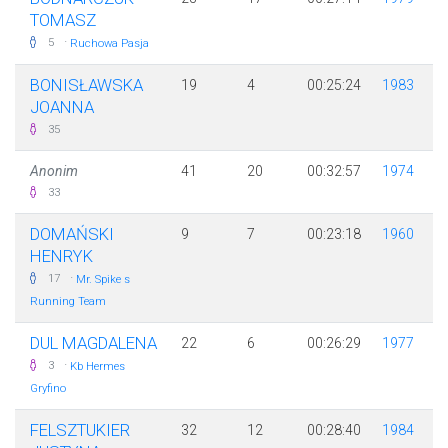
TOMASZ
·
5
Ruchowa Pasja
BONISŁAWSKA
19
4
00:25:24
1983
JOANNA
35
Anonim
41
20
00:32:57
1974
33
DOMAŃSKI
9
7
00:23:18
1960
HENRYK
·
17
Mr. Spike s
Running Team
DUL MAGDALENA
22
6
00:26:29
1977
·
3
Kb Hermes
Gryfino
FELSZTUKIER
32
12
00:28:40
1984