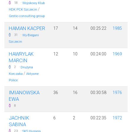
·
18
Wojskowy Klub
/
HDK PCK Szczecin
Gestio consulting group
HAMAN KACPER
17
14
00:25:22
1985
·
31
Wy-Biegani
Szczecin
HAWRYLAK
12
10
00:24:00
1969
MARCIN
·
2
Drużyna
/
Korczaka
Aktywne
Police
IMIANOWSKA
36
16
00:30:58
1976
EWA
8
JACHNIK
6
2
00:22:35
1972
SABINA
·
23
SKS Husaria