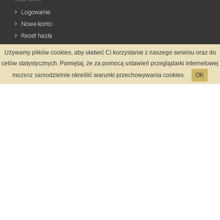
Logowanie
Nowe konto
Reset hasła
Używamy plików cookies, aby ułatwić Ci korzystanie z naszego serwisu oraz do
Informacje
celów statystycznych. Pamiętaj, że za pomocą ustawień przeglądarki internetowej
Regulamin
możesz samodzielnie określić warunki przechowywania cookies.
OK
Zasady Rejestracji
Polityka Prywatności
Kontakt
Język
Metody płatności