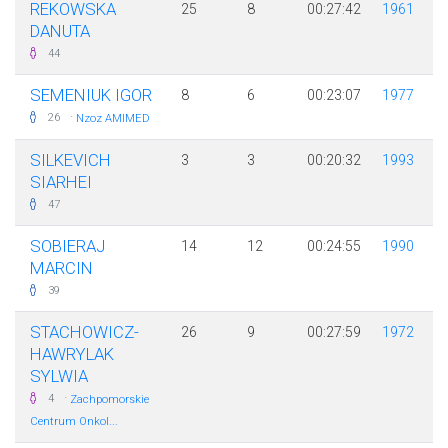
REKOWSKA
25
8
00:27:42
1961
DANUTA
44
SEMENIUK IGOR
8
6
00:23:07
1977
·
26
Nzoz AMIMED
SILKEVICH
3
3
00:20:32
1993
SIARHEI
47
SOBIERAJ
14
12
00:24:55
1990
MARCIN
39
STACHOWICZ-
26
9
00:27:59
1972
HAWRYLAK
SYLWIA
·
4
Zachpomorskie
Centrum Onkol...