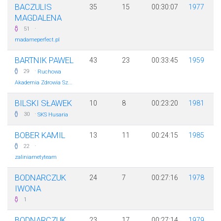
BACZULIS
35
15
00:30:07
1977
MAGDALENA
·
51
madameperfect.pl
BARTNIK PAWEL
43
23
00:33:45
1959
·
29
Ruchowa
Akademia Zdrowia Sz...
BILSKI SŁAWEK
10
8
00:23:20
1981
·
30
SKS Husaria
BOBER KAMIL
13
11
00:24:15
1985
·
22
zaliniametyteam
BODNARCZUK
24
7
00:27:16
1978
IWONA
1
BODNARCZUK
23
17
00:27:14
1979