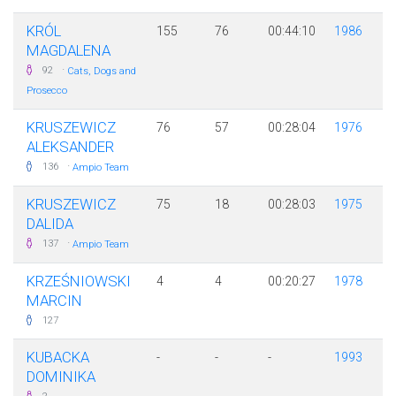
KRÓL
155
76
00:44:10
1986
MAGDALENA
·
92
Cats, Dogs and
Prosecco
KRUSZEWICZ
76
57
00:28:04
1976
ALEKSANDER
·
136
Ampio Team
KRUSZEWICZ
75
18
00:28:03
1975
DALIDA
·
137
Ampio Team
KRZEŚNIOWSKI
4
4
00:20:27
1978
MARCIN
127
KUBACKA
-
-
-
1993
DOMINIKA