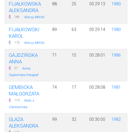
FIJAŁKOWSKA
88
25
00:29:13
1980
ALEKSANDRA
·
169
Wilczy MROK
FIJAŁKOWSKI
89
63
00:29:14
1980
KAROL
·
170
Wilczy MROK
GAJDZIŃSKA
71
15
00:28:01
1986
ANNA
·
57
Anna
Gajdzińska Fotograf
GEMBICKA
74
17
00:28:08
1981
MAŁGORZATA
·
114
Wilki z
Ciechocinka
GLAZA
99
32
00:30:00
1982
ALEKSANDRA