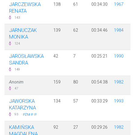
JARCZEWSKA
138
61
00:34:30
1967
RENATA
143
JARNUCZAK
139
62
00:34:46
1984
MONIKA
124
JAROSŁAWSKA
42
7
00:25:21
1990
SANDRA
149
Anonim
159
80
00:54:38
1982
47
JAWORSKA
134
57
00:33:29
1993
KATARZYNA
·
93
PŻM P. P.
KAMIŃSKA
92
27
00:29:26
1982
MAGDALENA