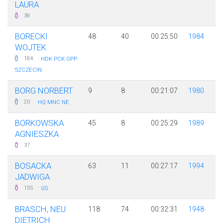
LAURA
39
BORECKI
48
40
00:25:50
1984
WOJTEK
·
184
HDK PCK OPP
SZCZECIN
BORG NORBERT
9
8
00:21:07
1980
·
20
HQ MNC NE
BORKOWSKA
45
8
00:25:29
1989
AGNIESZKA
37
BOSACKA
63
11
00:27:17
1994
JADWIGA
·
155
GS
BRASCH, NEU
118
74
00:32:31
1948
DIETRICH