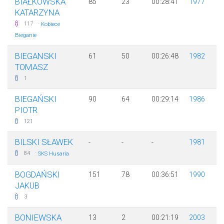
BIAŁKOWSKA
85
23
00:28:41
1977
KATARZYNA
·
117
Kobiece
Bieganie
BIEGANSKI
61
50
00:26:48
1982
TOMASZ
1
BIEGAŃSKI
90
64
00:29:14
1986
PIOTR
121
BILSKI SŁAWEK
-
-
-
1981
·
84
SKS Husaria
BOGDAŃSKI
151
78
00:36:51
1990
JAKUB
3
BONIEWSKA
13
2
00:21:19
2003