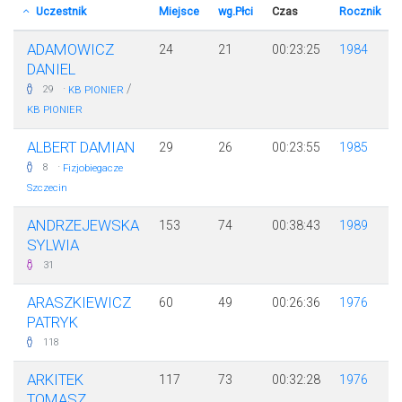
Uczestnik
Miejsce
wg.Płci
Czas
Rocznik
ADAMOWICZ
24
21
00:23:25
1984
DANIEL
·
/
29
KB PIONIER
KB PIONIER
ALBERT DAMIAN
29
26
00:23:55
1985
·
8
Fizjobiegacze
Szczecin
ANDRZEJEWSKA
153
74
00:38:43
1989
SYLWIA
31
ARASZKIEWICZ
60
49
00:26:36
1976
PATRYK
118
ARKITEK
117
73
00:32:28
1976
TOMASZ