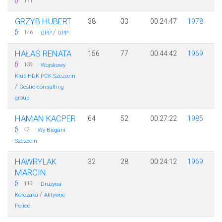
171
GRZYB HUBERT
38
33
00:24:47
1978
·
/
146
OPP
OPP
HAŁAS RENATA
156
77
00:44:42
1969
·
139
Wojskowy
Klub HDK PCK Szczecin
/
Gestio consulting
group
HAMAN KACPER
64
52
00:27:22
1985
·
42
Wy-Biegani
Szczecin
HAWRYLAK
32
28
00:24:12
1969
MARCIN
·
119
Drużyna
/
Korczaka
Aktywne
Police