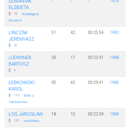
LEWANIAK
-
-
-
1976
ELŻBIETA
·
79
Rozbiegany
Szczecin
LINCZAK
51
42
00:25:54
1992
JEREMIASZ
41
LUDWINEK
20
17
00:22:41
1988
BARTOSZ
9
ŁEBKOWSKI
95
65
00:29:41
1980
KAROL
·
113
Wilki z
Ciechocinka
ŁOŚ JAROSŁAW
18
15
00:22:09
1989
·
101
rusz4litery