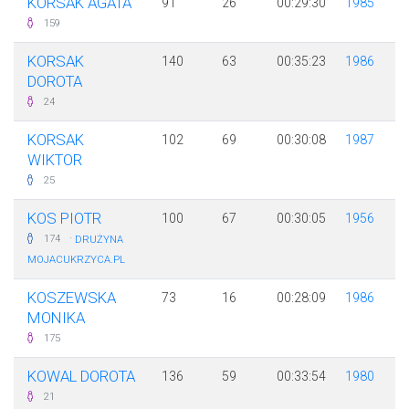
KORSAK AGATA
91
26
00:29:30
1985
159
KORSAK
140
63
00:35:23
1986
DOROTA
24
KORSAK
102
69
00:30:08
1987
WIKTOR
25
KOS PIOTR
100
67
00:30:05
1956
·
174
DRUŻYNA
MOJACUKRZYCA.PL
KOSZEWSKA
73
16
00:28:09
1986
MONIKA
175
KOWAL DOROTA
136
59
00:33:54
1980
21