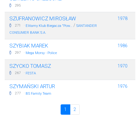
295
SZUFRANOWICZ MIROSŁAW
1978
·
/
271
Elitarny Klub Biegacza "Pow...
SANTANDER
CONSUMER BANK S.A.
SZYBIAK MAREK
1986
·
297
Mega Morsy - Police
SZYCKO TOMASZ
1970
·
267
FESTA
SZYMAŃSKI ARTUR
1976
·
277
BS Family Team
1
2