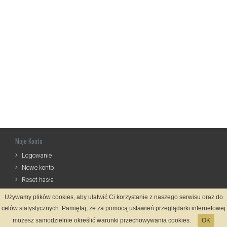
Moje Konto
Logowanie
Nowe konto
Reset hasła
Używamy plików cookies, aby ułatwić Ci korzystanie z naszego serwisu oraz do
Informacje
celów statystycznych. Pamiętaj, że za pomocą ustawień przeglądarki internetowej
Regulamin
możesz samodzielnie określić warunki przechowywania cookies.
OK