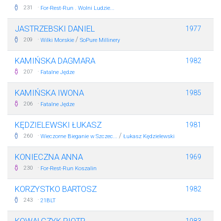
·
231
For-Rest-Run . Wolni Ludzie...
JASTRZEBSKI DANIEL
1977
·
/
209
Wilki Morskie
SoPure Millinery
KAMIŃSKA DAGMARA
1982
·
207
Fatalne Jędze
KAMIŃSKA IWONA
1985
·
206
Fatalne Jędze
KĘDZIELEWSKI ŁUKASZ
1981
·
/
260
Wieczorne Bieganie w Szczec...
Łukasz Kędzielewski
KONIECZNA ANNA
1969
·
230
For-Rest-Run Koszalin
KORZYSTKO BARTOSZ
1982
·
243
21BLT