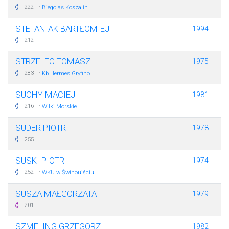
·
222
Biegolas Koszalin
STEFANIAK BARTŁOMIEJ
1994
212
STRZELEC TOMASZ
1975
·
283
Kb Hermes Gryfino
SUCHY MACIEJ
1981
·
216
Wilki Morskie
SUDER PIOTR
1978
255
SUSKI PIOTR
1974
·
252
WKU w Świnoujściu
SUSZA MAŁGORZATA
1979
201
SZMELING GRZEGORZ
1982