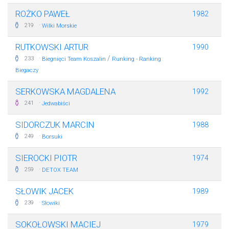
ROŻKO PAWEŁ
1982
·
219
Wilki Morskie
RUTKOWSKI ARTUR
1990
·
/
233
Biegnięci Team Koszalin
Runking - Ranking
Biegaczy
SERKOWSKA MAGDALENA
1992
·
241
Jedwabiści
SIDORCZUK MARCIN
1988
·
249
Borsuki
SIEROCKI PIOTR
1974
·
259
DETOX TEAM
SŁOWIK JACEK
1989
·
239
Słowiki
SOKOŁOWSKI MACIEJ
1979