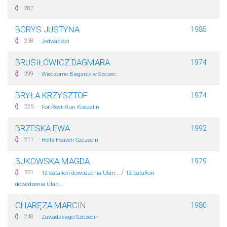
287
BORYS JUSTYNA
1985
·
238
Jedwabiści
BRUSIŁOWICZ DAGMARA
1974
·
299
Wieczorne Bieganie w Szczec...
BRYŁA KRZYSZTOF
1974
·
225
For-Rest-Run Koszalin
BRZESKA EWA
1992
·
211
Hells Heaven Szczecin
BUKOWSKA MAGDA
1979
·
/
301
12 batalion dowodzenia Ułan...
12 batalion
dowodzenia Ułan...
CHARĘZA MARCIN
1980
·
248
Zawadzkiego Szczecin