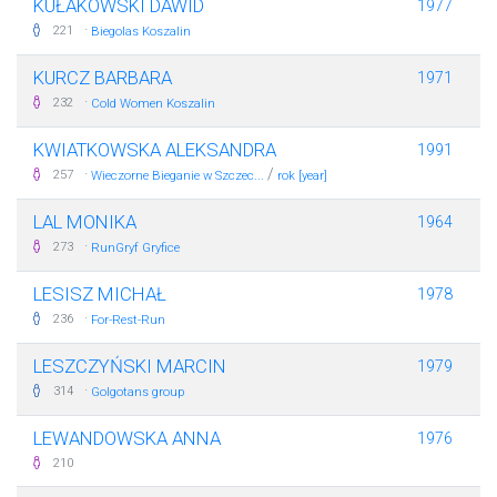
KUŁAKOWSKI DAWID
1977
·
221
Biegolas Koszalin
KURCZ BARBARA
1971
·
232
Cold Women Koszalin
KWIATKOWSKA ALEKSANDRA
1991
·
/
257
Wieczorne Bieganie w Szczec...
rok [year]
LAL MONIKA
1964
·
273
RunGryf Gryfice
LESISZ MICHAŁ
1978
·
236
For-Rest-Run
LESZCZYŃSKI MARCIN
1979
·
314
Golgotans group
LEWANDOWSKA ANNA
1976
210