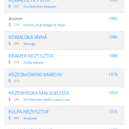
KOWALCZYK PIOTR
1983
·
223
For-Rest-Run Koszalin
Anonim
1983
·
270
Elitarny Klub Biegacza Powo...
KOWALSKA ANNA
1986
·
280
Stonoga
KRAMER KRZYSZTOF
1988
·
204
Dzika wataha
KRZEŚNIOWSKI MARCIN
1978
313
KRZEWIŃSKA MAŁGORZATA
1959
·
244
For-Rest-Ran Wolni Ludzie Lasu
KULPA KRZYSZTOF
1976
·
286
Krudowie