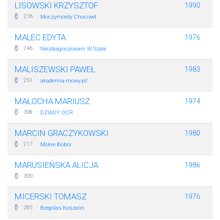
LISOWSKI KRZYSZTOF
1990
·
276
Moczymordy Chociwel
MALEC EDYTA
1976
·
246
Niezdiagnozowani W Szale
MALISZEWSKI PAWEŁ
1983
·
251
akademia-mowy.pl/
MAŁOCHA MARIUSZ
1974
·
308
DZIADY OCR
MARCIN GRACZYKOWSKI
1980
·
217
Mokre Bobry
MARUSIEŃSKA ALICJA
1986
300
MICERSKI TOMASZ
1976
·
285
Biegolas Koszalin