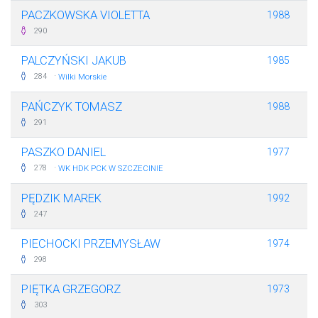
PACZKOWSKA VIOLETTA
1988
290
PALCZYŃSKI JAKUB
1985
·
284
Wilki Morskie
PAŃCZYK TOMASZ
1988
291
PASZKO DANIEL
1977
·
278
WK HDK PCK W SZCZECINIE
PĘDZIK MAREK
1992
247
PIECHOCKI PRZEMYSŁAW
1974
298
PIĘTKA GRZEGORZ
1973
303