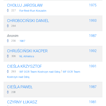
CHOŁUJ JAROSŁAW
1975
·
227
For-Rest-Run Koszalin
CHROBOCIŃSKI DANIEL
1993
264
Anonim
1987
·
256
1987
CHRUŚCIŃSKI KACPER
1992
·
306
NL Athletics
CIEŚLA KRZYSZTOF
1991
·
/
293
WF OCR Team Kostrzyn nad Odrą
WF OCR Team
Kostrzyn nad Odrą
CIEŚLA PAWEŁ
1987
208
CZYRNY ŁUKASZ
1981