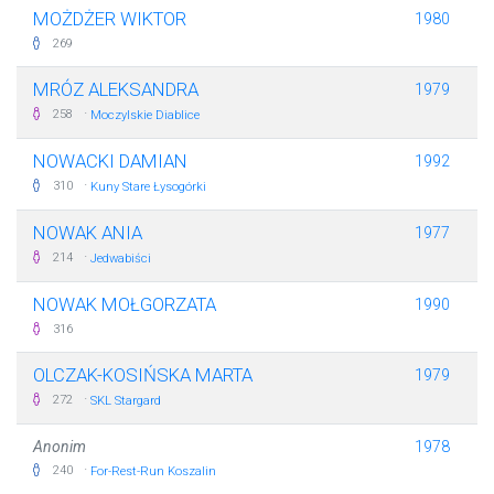
MOŻDŻER WIKTOR
1980
269
MRÓZ ALEKSANDRA
1979
·
258
Moczylskie Diablice
NOWACKI DAMIAN
1992
·
310
Kuny Stare Łysogórki
NOWAK ANIA
1977
·
214
Jedwabiści
NOWAK MOŁGORZATA
1990
316
OLCZAK-KOSIŃSKA MARTA
1979
·
272
SKL Stargard
Anonim
1978
·
240
For-Rest-Run Koszalin