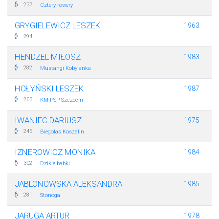
·
237
Cztery rowery
GRYGIELEWICZ LESZEK
1963
294
HENDZEL MIŁOSZ
1983
·
282
Mustangi Kobylanka
HOŁYŃSKI LESZEK
1987
·
203
KM PSP Szczecin
IWANIEC DARIUSZ
1975
·
245
Biegolas Koszalin
IZNEROWICZ MONIKA
1984
·
302
Dzikie babki
JABLONOWSKA ALEKSANDRA
1985
·
281
Stonoga
JARUGA ARTUR
1978