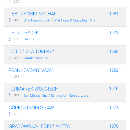
266
DĘBCZYŃSKI MICHAŁ
1981
·
/
312
Wild Horse Zurich
Wild Horse & Crazy Bear Pro...
DROZD RADEK
1979
·
202
Drozdy
DZIEDZIULA TOMASZ
1986
·
307
Granica Kościno
FRANKOVSKIY VASYL
1982
315
FURMANEK WOJCIECH
1970
·
/
311
San Medical Spa
Sanatorium San sp. z o.o.
GÓRECKI MIROSŁAW
1974
235
GRABOWSKA-LESISZ ANETA
1978