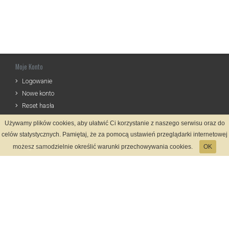
Moje Konto
Logowanie
Nowe konto
Reset hasła
Używamy plików cookies, aby ułatwić Ci korzystanie z naszego serwisu oraz do
Informacje
celów statystycznych. Pamiętaj, że za pomocą ustawień przeglądarki internetowej
Regulamin
możesz samodzielnie określić warunki przechowywania cookies.
OK
Zasady Rejestracji
Polityka Prywatności
Kontakt
Język