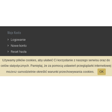
Moje Konto
Logowanie
Nowe konto
Reset hasła
Używamy plików cookies, aby ułatwić Ci korzystanie z naszego serwisu oraz do
Informacje
celów statystycznych. Pamiętaj, że za pomocą ustawień przeglądarki internetowej
Regulamin
możesz samodzielnie określić warunki przechowywania cookies.
OK
Zasady Rejestracji
Polityka Prywatności
Kontakt
Język