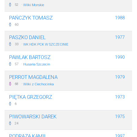
·
52
Wilki Morskie
PAŃCZYK TOMASZ
1988
60
PASZKO DANIEL
1977
·
33
WK HDK PCK W SZCZECINIE
PAWLAK BARTOSZ
1990
·
57
Husaria Szczecin
PERROT MAGDALENA
1979
·
68
Wilki z Ciechocinka
PIĘTKA GRZEGORZ
1973
6
PIWOWARSKI DAREK
1975
24
PODRAZA KAMIL
1997