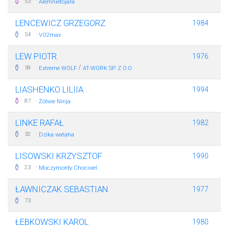
·
53
Alemnietojara
LENCEWICZ GRZEGORZ
1984
·
54
VO2max
LEW PIOTR
1976
·
/
39
Extreme WOLF
AT-WORK SP. Z O.O.
LIASHENKO LILIIA
1994
·
87
Żółwie Ninja
LINKE RAFAŁ
1982
·
32
Dzika wataha
LISOWSKI KRZYSZTOF
1990
·
23
Moczymordy Chociwel
ŁAWNICZAK SEBASTIAN
1977
73
ŁEBKOWSKI KAROL
1980