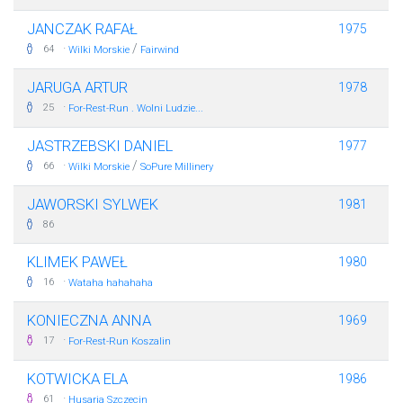
JANCZAK RAFAŁ
1975
·
/
64
Wilki Morskie
Fairwind
JARUGA ARTUR
1978
·
25
For-Rest-Run . Wolni Ludzie...
JASTRZEBSKI DANIEL
1977
·
/
66
Wilki Morskie
SoPure Millinery
JAWORSKI SYLWEK
1981
86
KLIMEK PAWEŁ
1980
·
16
Wataha hahahaha
KONIECZNA ANNA
1969
·
17
For-Rest-Run Koszalin
KOTWICKA ELA
1986
·
61
Husaria Szczecin