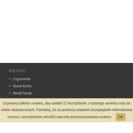
Moje Konto
Logowanie
Nowe konto
Reset hasła
Używamy plików cookies, aby ułatwić Ci korzystanie z naszego serwisu oraz do
Informacje
celów statystycznych. Pamiętaj, że za pomocą ustawień przeglądarki internetowej
Regulamin
możesz samodzielnie określić warunki przechowywania cookies.
OK
Zasady Rejestracji
Polityka Prywatności