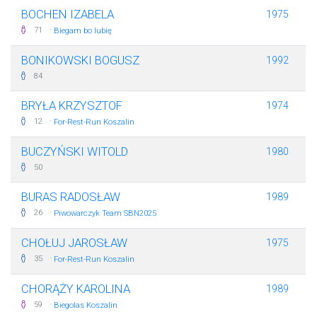
BOCHEN IZABELA
1975
·
71
Biegam bo lubię
BONIKOWSKI BOGUSZ
1992
84
BRYŁA KRZYSZTOF
1974
·
12
For-Rest-Run Koszalin
BUCZYŃSKI WITOLD
1980
50
BURAS RADOSŁAW
1989
·
26
Piwowarczyk Team SBN2025
CHOŁUJ JAROSŁAW
1975
·
35
For-Rest-Run Koszalin
CHORĄŻY KAROLINA
1989
·
59
Biegolas Koszalin