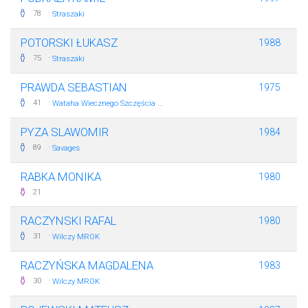
·
78
Straszaki
POTORSKI ŁUKASZ
1988
·
75
Straszaki
PRAWDA SEBASTIAN
1975
·
41
Wataha Wiecznego Szczęścia ...
PYZA SLAWOMIR
1984
·
89
Savages
RABKA MONIKA
1980
21
RACZYNSKI RAFAL
1980
·
31
Wilczy MROK
RACZYŃSKA MAGDALENA
1983
·
30
Wilczy MROK