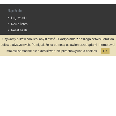
Moje Konto
Logowanie
Nowe konto
Reset hasła
Używamy plików cookies, aby ułatwić Ci korzystanie z naszego serwisu oraz do
Informacje
celów statystycznych. Pamiętaj, że za pomocą ustawień przeglądarki internetowej
Regulamin
możesz samodzielnie określić warunki przechowywania cookies.
OK
Zasady Rejestracji
Polityka Prywatności
Kontakt
Język
Metody płatności