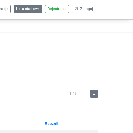
macje
Lista startowa
Rejestracja
Zaloguj
1 / 5
→
Rocznik