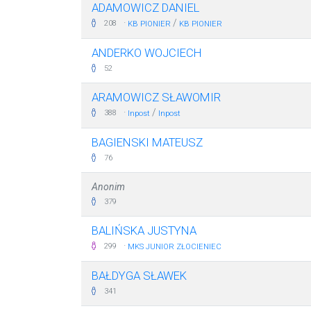
ADAMOWICZ DANIEL
·
/
208
KB PIONIER
KB PIONIER
ANDERKO WOJCIECH
52
ARAMOWICZ SŁAWOMIR
·
/
388
Inpost
Inpost
BAGIENSKI MATEUSZ
76
Anonim
379
BALIŃSKA JUSTYNA
·
299
MKS JUNIOR ZŁOCIENIEC
BAŁDYGA SŁAWEK
341