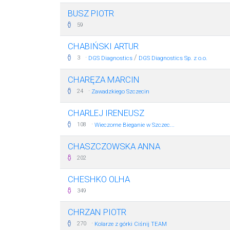
BUSZ PIOTR
59
CHABIŃSKI ARTUR
·
/
3
DGS Diagnostics
DGS Diagnostics Sp. z o.o.
CHARĘZA MARCIN
·
24
Zawadzkiego Szczecin
CHARLEJ IRENEUSZ
·
108
Wieczorne Bieganie w Szczec...
CHASZCZOWSKA ANNA
202
CHESHKO OLHA
349
CHRZAN PIOTR
·
270
Kolarze z górki Ciśnij TEAM