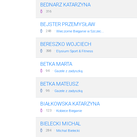
BEDNARZ KATARZYNA
316
BEJSTER PRZEMYSŁAW
·
248
Wieczorne Bieganie w Szczec...
BERESZKO WOJCIECH
·
398
Elysium Sport & Fitness
BETKA MARTA
·
94
Gazele z zadyszką
BETKA MATEUSZ
·
96
Gazele z zadyszką
BIAŁKOWSKA KATARZYNA
·
123
Kobiece Bieganie
BIELECKI MICHAL
·
284
Michal Bielecki