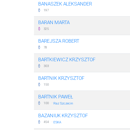
BANASZEK ALEKSANDER
197
BARAN MARTA
325
BAREJSZA ROBERT
78
BARTKIEWICZ KRZYSZTOF
303
BARTNIK KRZYSZTOF
150
BARTNIK PAWEŁ
·
100
Raz Szczecin
BAZANIUK KRZYSZTOF
·
454
ESKA