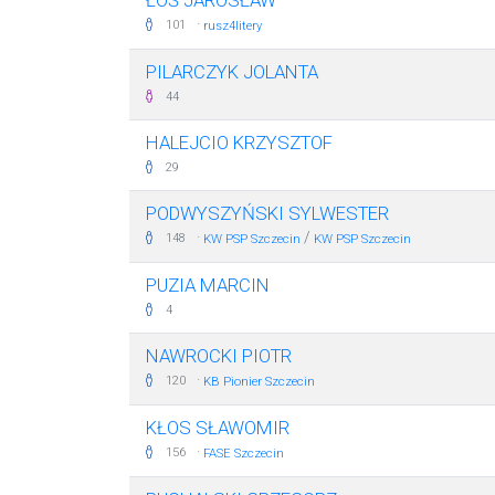
ŁOŚ JAROSŁAW
·
101
rusz4litery
PILARCZYK JOLANTA
44
HALEJCIO KRZYSZTOF
29
PODWYSZYŃSKI SYLWESTER
·
/
148
KW PSP Szczecin
KW PSP Szczecin
PUZIA MARCIN
4
NAWROCKI PIOTR
·
120
KB Pionier Szczecin
KŁOS SŁAWOMIR
·
156
FASE Szczecin