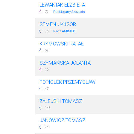
LEWANIAK ELŻBIETA
·
79
Rozbiegany Szczecin
SEMENIUK IGOR
·
15
Nzoz AMIMED
KRYMOWSKI RAFAŁ
52
SZYMAŃSKA JOLANTA
16
POPIOŁEK PRZEMYSŁAW
47
ZALEJSKI TOMASZ
145
JANOWICZ TOMASZ
28