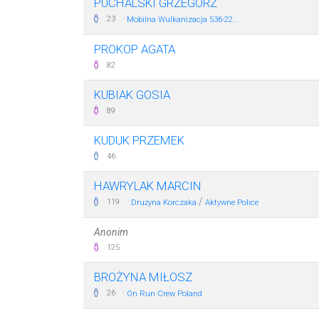
PUCHALSKI GRZEGORZ
·
23
Mobilna Wulkanizacja 536-22...
PROKOP AGATA
82
KUBIAK GOSIA
89
KUDUK PRZEMEK
46
HAWRYLAK MARCIN
·
/
119
Drużyna Korczaka
Aktywne Police
Anonim
125
BROŻYNA MIŁOSZ
·
26
On Run Crew Poland