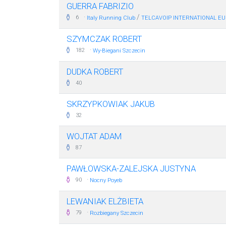
GUERRA FABRIZIO
·
/
6
Italy Running Club
TELCAVOIP INTERNATIONAL EU
SZYMCZAK ROBERT
·
182
Wy-Biegani Szczecin
DUDKA ROBERT
40
SKRZYPKOWIAK JAKUB
32
WOJTAT ADAM
87
PAWŁOWSKA-ZALEJSKA JUSTYNA
·
90
Nocny Poyeb
LEWANIAK ELŻBIETA
·
79
Rozbiegany Szczecin