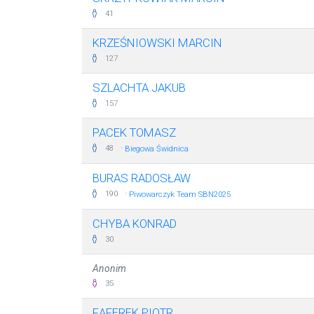
41
KRZEŚNIOWSKI MARCIN
127
SZLACHTA JAKUB
157
PACEK TOMASZ
·
48
Biegowa Świdnica
BURAS RADOSŁAW
·
190
Piwowarczyk Team SBN2025
CHYBA KONRAD
30
Anonim
35
FĄFEREK PIOTR