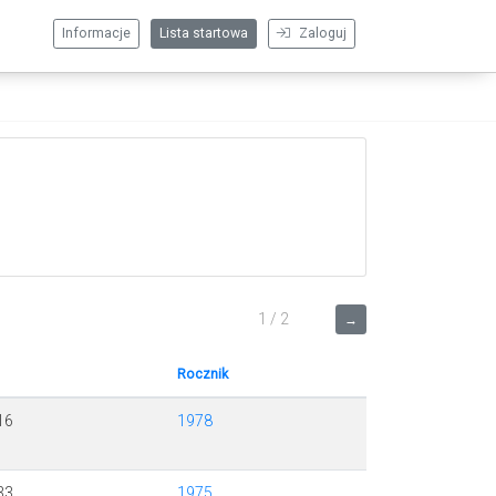
Informacje
Lista startowa
Zaloguj
1 / 2
→
Rocznik
16
1978
33
1975