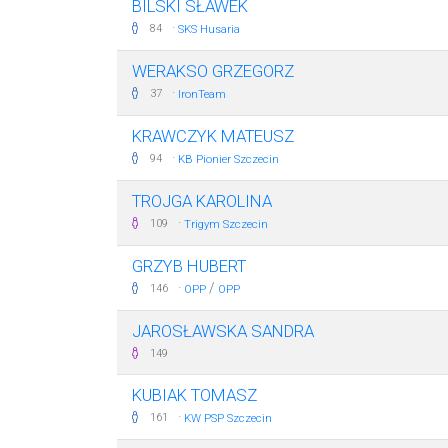
BILSKI SŁAWEK
·
84
SKS Husaria
WERAKSO GRZEGORZ
·
37
IronTeam
KRAWCZYK MATEUSZ
·
94
KB Pionier Szczecin
TROJGA KAROLINA
·
109
Trigym Szczecin
GRZYB HUBERT
·
/
146
OPP
OPP
JAROSŁAWSKA SANDRA
149
KUBIAK TOMASZ
·
161
KW PSP Szczecin