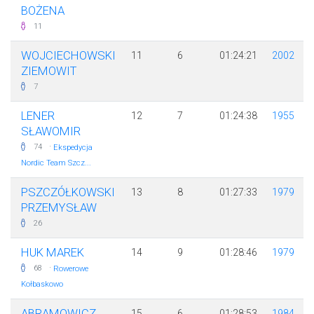
BOŻENA
11
WOJCIECHOWSKI
11
6
01:24:21
2002
ZIEMOWIT
7
LENER
12
7
01:24:38
1955
SŁAWOMIR
·
74
Ekspedycja
Nordic Team Szcz...
PSZCZÓŁKOWSKI
13
8
01:27:33
1979
PRZEMYSŁAW
26
HUK MAREK
14
9
01:28:46
1979
·
68
Rowerowe
Kołbaskowo
ABRAMOWICZ
15
6
01:28:53
1984