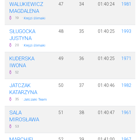
WALUKIEWICZ
47
34
01:40:24
1981
MAGDALENA
·
19
Krejzi ślimaki
SŁUGOCKA
48
35
01:40:25
1993
JUSTYNA
·
20
Krejzi ślimaki
KUDERSKA
49
36
01:40:25
1971
IWONA
52
JATCZAK
50
37
01:40:46
1982
KATARZYNA
·
35
Jatczaki Team
SALA
51
38
01:40:47
1961
MIROSŁAWA
53
MARCHIEL
52
39
01:41:00
1967