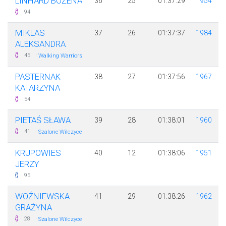
LINHARD BOŻENA
36
25
01:37:29
1954
94
MIKLAS
37
26
01:37:37
1984
ALEKSANDRA
·
45
Walking Warriors
PASTERNAK
38
27
01:37:56
1967
KATARZYNA
54
PIETAŚ SŁAWA
39
28
01:38:01
1960
·
41
Szalone Wilczyce
KRUPOWIES
40
12
01:38:06
1951
JERZY
95
WOŹNIEWSKA
41
29
01:38:26
1962
GRAŻYNA
·
28
Szalone Wilczyce