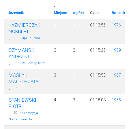
Uczestnik
Miejsce
wg.Płci
Czas
Rocznik
KAŹMIERCZAK
1
1
01:13:56
1976
NORBERT
·
2
TupTup Team
SZYMAŃSKI
2
2
01:15:25
1969
ANDRZEJ
·
90
BS Family Team
MASŁYK
3
1
01:15:50
1967
MAŁGORZATA
13
STANIEWSKI
4
3
01:18:08
1965
PIOTR
·
59
Ekspedycja
Nordic Team Szc...