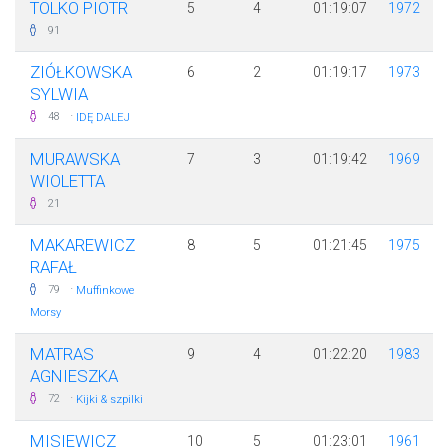
TOLKO PIOTR
5
4
01:19:07
1972
91
ZIÓŁKOWSKA
6
2
01:19:17
1973
SYLWIA
·
48
IDĘ DALEJ
MURAWSKA
7
3
01:19:42
1969
WIOLETTA
21
MAKAREWICZ
8
5
01:21:45
1975
RAFAŁ
·
79
Muffinkowe
Morsy
MATRAS
9
4
01:22:20
1983
AGNIESZKA
·
72
Kijki & szpilki
MISIEWICZ
10
5
01:23:01
1961