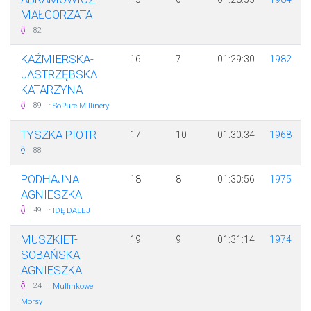
MAŁGORZATA
82
KAŹMIERSKA-
16
7
01:29:30
1982
JASTRZĘBSKA
KATARZYNA
·
89
SoPure.Millinery
TYSZKA PIOTR
17
10
01:30:34
1968
88
PODHAJNA
18
8
01:30:56
1975
AGNIESZKA
·
49
IDĘ DALEJ
MUSZKIET-
19
9
01:31:14
1974
SOBAŃSKA
AGNIESZKA
·
24
Muffinkowe
Morsy