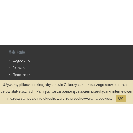
Moje Konto
Logowanie
Nowe konto
Reset hasła
Używamy plików cookies, aby ułatwić Ci korzystanie z naszego serwisu oraz do
Informacje
celów statystycznych. Pamiętaj, że za pomocą ustawień przeglądarki internetowej
Regulamin
możesz samodzielnie określić warunki przechowywania cookies.
OK
Zasady Rejestracji
Polityka Prywatności
Kontakt