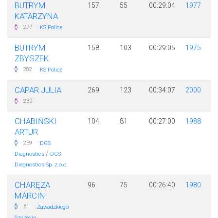
BUTRYM
157
55
00:29:04
1977
KATARZYNA
·
277
KS Police
BUTRYM
158
103
00:29:05
1975
ZBYSZEK
·
282
KS Police
CAPAR JULIA
269
123
00:34:07
2000
230
CHABIŃSKI
104
81
00:27:00
1988
ARTUR
·
259
DGS
/
Diagnostics
DGS
Diagnostics Sp. z o.o.
CHARĘZA
96
75
00:26:40
1980
MARCIN
·
61
Zawadzkiego
Szczecin