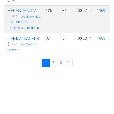
52
HAŁAS RENATA
126
36
00:27:52
1969
·
313
Wojskowy Klub
/
HDK PCK Szczecin
Gestio consulting group
HAMAN KACPER
37
31
00:23:14
1985
·
240
Wy-Biegani
Szczecin
1
2
3
4