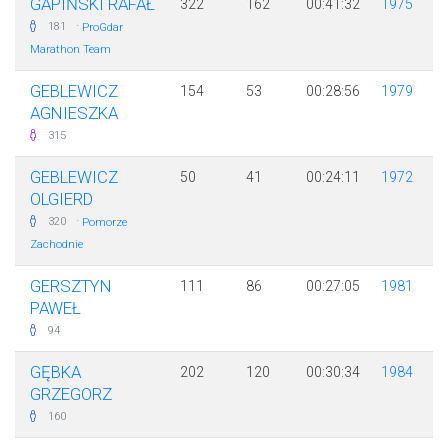
GAPIŃSKI RAFAŁ
322
162
00:41:32
1975
·
181
ProGdar
Marathon Team
GEBLEWICZ
154
53
00:28:56
1979
AGNIESZKA
315
GEBLEWICZ
50
41
00:24:11
1972
OLGIERD
·
320
Pomorze
Zachodnie
GERSZTYN
111
86
00:27:05
1981
PAWEŁ
94
GĘBKA
202
120
00:30:34
1984
GRZEGORZ
160