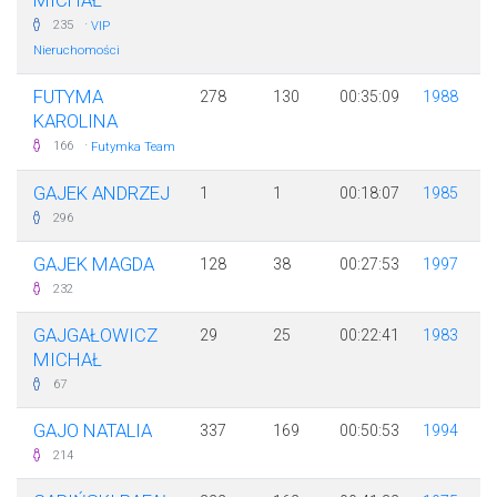
MICHAŁ
·
235
VIP
Nieruchomości
FUTYMA
278
130
00:35:09
1988
KAROLINA
·
166
Futymka Team
GAJEK ANDRZEJ
1
1
00:18:07
1985
296
GAJEK MAGDA
128
38
00:27:53
1997
232
GAJGAŁOWICZ
29
25
00:22:41
1983
MICHAŁ
67
GAJO NATALIA
337
169
00:50:53
1994
214