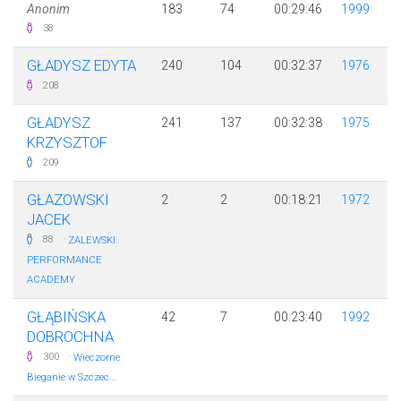
Anonim
183
74
00:29:46
1999
38
GŁADYSZ EDYTA
240
104
00:32:37
1976
208
GŁADYSZ
241
137
00:32:38
1975
KRZYSZTOF
209
GŁAZOWSKI
2
2
00:18:21
1972
JACEK
·
88
ZALEWSKI
PERFORMANCE
ACADEMY
GŁĄBIŃSKA
42
7
00:23:40
1992
DOBROCHNA
·
300
Wieczorne
Bieganie w Szczec...