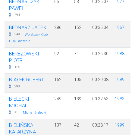
BEDNARCZYK
65
53
00:25:07
1977
PAWEŁ
294
BEDNARZ JACEK
286
152
00:35:34
1967
·
249
Wojskowy Klub
HDK Szczecin
BEREZOWSKI
92
71
00:26:30
1988
PIOTR
155
BIAŁEK ROBERT
162
105
00:29:08
1989
298
BIELECKI
249
139
00:32:53
1983
MICHAL
·
45
Michal Bielecki
BIELIŃSKA
137
42
00:28:17
1999
KATARZYNA