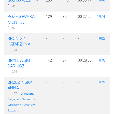
BOŚKO PAULINA
253
113
00:33:17
1990
36
BOŻEJOWSKA
129
39
00:27:55
1974
MONIKA
60
BRONISZ
-
-
-
1982
KATARZYNA
105
BRYLEWSKI
142
97
00:28:33
1978
DARIUSZ
275
BRZEZIŃSKA
-
-
-
1979
ANNA
·
197
Wieczorne
/
Bieganie w Szczec...
Wieczorne Bieganie w
Szczec...