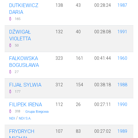
DUTKIEWICZ
138
43
00:28:24
1987
DARIA
165
DŹWIGAŁ
132
40
00:28:08
1991
VIOLETTA
50
FALKOWSKA
323
161
00:41:44
1960
BOGUSŁAWA
27
FIJAŁ SYLWIA
312
154
00:38:18
1988
177
FILIPEK IRENA
112
26
00:27:11
1990
·
318
Grupa Biegowa
/
NDI
NDI S.A.
FRYDRYCH
107
83
00:27:02
1989