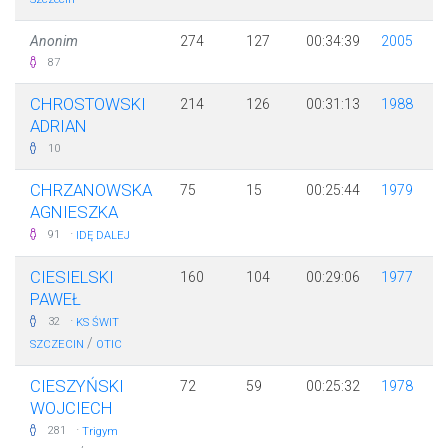
Anonim
274
127
00:34:39
2005
87
CHROSTOWSKI
214
126
00:31:13
1988
ADRIAN
10
CHRZANOWSKA
75
15
00:25:44
1979
AGNIESZKA
·
91
IDĘ DALEJ
CIESIELSKI
160
104
00:29:06
1977
PAWEŁ
·
32
KS ŚWIT
/
SZCZECIN
OTIC
CIESZYŃSKI
72
59
00:25:32
1978
WOJCIECH
·
281
Trigym