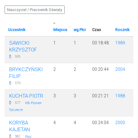
Nauczyciel / Pracownik Oświaty
Uczestnik
Miejsce
wg.Płci
Czas
Rocznik
SAWICKI
1
1
00:18:48
1989
KRZYSZTOF
505
BRYKCZYŃSKI
2
2
00:20:44
2004
FILIP
570
KUCHTA PIOTR
3
3
00:21:21
1988
·
577
KB Pionier
Szczecin
KORYBA
4
4
00:24:04
2000
KAJETAN
·
582
Raz