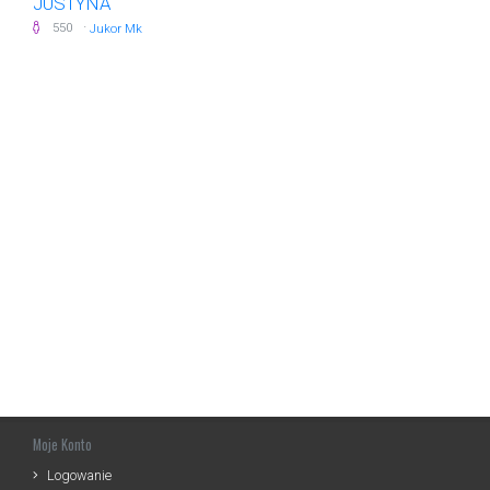
JUSTYNA
·
550
Jukor Mk
Moje Konto
Logowanie