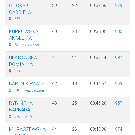
CHORAB
39
22
00:37:56
1979
GABRIELA
537
KURKOWSKA
40
23
00:38:08
1985
ANGELIKA
·
581
ZS Moryń
ULATOWSKA
41
24
00:39:14
1987
DOMINIKA
538
BARTNIK PAWEŁ
42
18
00:44:57
1959
·
540
Raz Szczecin
RYBIŃSKA
43
25
00:45:20
1957
BARBARA
·
576
V LO
MURASZEWSKA
44
26
00:45:36
1974