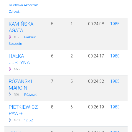
Ruchowa Akademia
Zdrowi...
KAMIŃSKA
5
1
00:24:08
1985
AGATA
·
519
Parkrun
Szczecin
HAŁKA
6
2
00:24:17
1980
JUSTYNA
555
RÓŻAŃSKI
7
5
00:24:32
1985
MARCIN
·
552
Różyczki
PIETKIEWICZ
8
6
00:26:19
1983
PAWEŁ
·
573
12 BZ