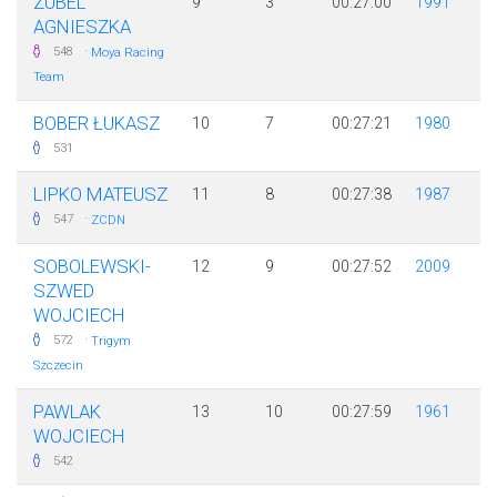
ZUBEL
9
3
00:27:00
1991
AGNIESZKA
·
548
Moya Racing
Team
BOBER ŁUKASZ
10
7
00:27:21
1980
531
LIPKO MATEUSZ
11
8
00:27:38
1987
·
547
ZCDN
SOBOLEWSKI-
12
9
00:27:52
2009
SZWED
WOJCIECH
·
572
Trigym
Szczecin
PAWLAK
13
10
00:27:59
1961
WOJCIECH
542