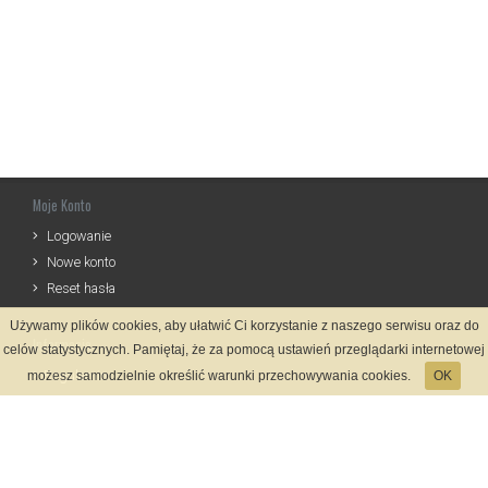
Moje Konto
Logowanie
Nowe konto
Reset hasła
Używamy plików cookies, aby ułatwić Ci korzystanie z naszego serwisu oraz do
Informacje
celów statystycznych. Pamiętaj, że za pomocą ustawień przeglądarki internetowej
Regulamin
możesz samodzielnie określić warunki przechowywania cookies.
OK
Zasady Rejestracji
Polityka Prywatności
Kontakt