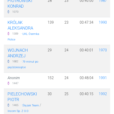
PIOTROWSKI
28
23
00:40:00
1987
KONRAD
1070
KRÓLAK
139
23
00:47:34
1990
ALEKSANDRA
·
1309
UKL Ósemka
Police
WOJNACH
29
24
00:40:01
1970
ANDRZEJ
·
1682
79 minut po
pięćdziesiątce
Anonim
152
24
00:48:04
1991
1447
PIELECHOWSKI
30
25
00:40:15
1992
PIOTR
·
/
1465
Ślęzak Team
Incom Sp. Z O.O