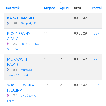
Uczestnik
Miejsce
wg.Płci
Czas
Rocznik
KABAT DAMIAN
1
1
00:33:32
1989
·
/
1001
Stargard
26
KOSZTOWNY
11
1
00:38:29
1987
AGATA
·
1365
SKSG KORONA
Szczecin
MURAWSKI
2
2
00:33:48
1990
PAWEŁ
·
1285
Murawski
Team / 12 Brygada ...
WASIELEWSKA
12
2
00:38:32
1997
PAULINA
·
1684
UKL Ósemka
Police