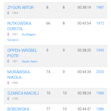
ZYGOŃ ARTUR
8
8
00:38:19
1987
1593
RUTKOWSKA
66
8
00:43:54
1972
DOROTA
·
1027
Wy-Biegani
Szczecin
OPPEN-WRÓBEL
9
9
00:38:20
1990
PIOTR
·
1421
Wąski Team
MURAWSKA
74
9
00:44:34
2000
NIKOLA
1669
SZAŃCA MACIEJ
10
10
00:38:24
1980
1105
BOROWSKA
77
10
00:44:47
1986