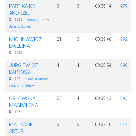
PARTIKA KS.
3
3
00:35:14
1979
ANDRZEJ
·
1323
Hospicjum św.
Jana w Szczec...
MICHNOWICZ
21
3
00:39:40
1992
EWELINA
1333
JURGIEWICZ
4
4
00:35:54
1990
BARTOSZ
·
1771
Raz Ruchowa
Akademia Zdrowi...
ORŁOWSKA
23
4
00:39:43
1993
MAGDALENA
1031
MAJEWSKI
5
5
00:37:10
1977
ARTUR