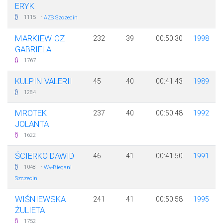
ERYK
·
1115
AZS Szczecin
MARKIEWICZ
232
39
00:50:30
1998
GABRIELA
1767
KULPIN VALERII
45
40
00:41:43
1989
1284
MROTEK
237
40
00:50:48
1992
JOLANTA
1622
ŚCIERKO DAWID
46
41
00:41:50
1991
·
1048
Wy-Biegani
Szczecin
WIŚNIEWSKA
241
41
00:50:58
1995
ŻULIETA
1752