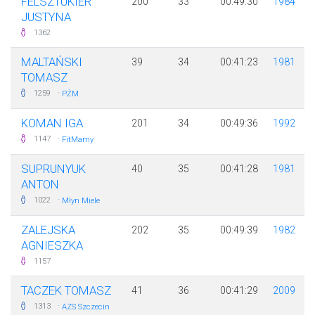
FELSZTUKIER
200
33
00:49:30
1984
JUSTYNA
1362
MALTAŃSKI
39
34
00:41:23
1981
TOMASZ
·
1259
PŻM
KOMAN IGA
201
34
00:49:36
1992
·
1147
FitMamy
SUPRUNYUK
40
35
00:41:28
1981
ANTON
·
1022
Młyn Miele
ZALEJSKA
202
35
00:49:39
1982
AGNIESZKA
1157
TACZEK TOMASZ
41
36
00:41:29
2009
·
1313
AZS Szczecin