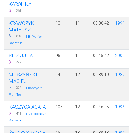
KAROLINA
1261
KRAWCZYK
13
11
00:38:42
1991
MATEUSZ
·
1038
KB Pionier
Szczecin
SLIŻ JULIA
96
11
00:45:42
2000
1227
MOSZYŃSKI
14
12
00:39:10
1987
MACIEJ
·
1297
Ekoprojekt
Run Team
KASZYCA AGATA
105
12
00:46:05
1996
·
1411
Fizjobiegacze
Szczecin
ŻELAZNY MACIEJ
15
13
00:39:13
1991