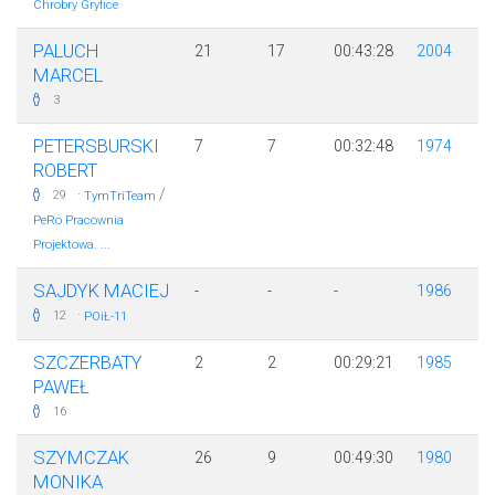
Chrobry Gryfice
PALUCH
21
17
00:43:28
2004
MARCEL
3
PETERSBURSKI
7
7
00:32:48
1974
ROBERT
·
/
29
TymTriTeam
PeRo Pracownia
Projektowa. ...
SAJDYK MACIEJ
-
-
-
1986
·
12
POiŁ-11
SZCZERBATY
2
2
00:29:21
1985
PAWEŁ
16
SZYMCZAK
26
9
00:49:30
1980
MONIKA