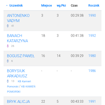
Uczestnik
Miejsce
wg.Płci
Czas
Rocznik
ANTONENKO
3
3
00:29:38
1990
VADYM
41
BANACH
18
3
00:41:38
1992
KATARZYNA
26
BOGUSZ PAWEŁ
16
14
00:39:29
1980
6
BORYSIUK
-
-
-
1986
ARKADIUSZ
·
13
KB Kamień
/
Pomorski
KB KAMIEŃ
POMORSKI
BRYK ALICJA
22
5
00:43:33
1991