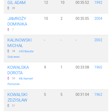
GIL ADAM
12
10
00:35:52
1992
28
JAMROŻY
10
2
00:35:05
2004
DOMINIKA
7
KALINOWSKI
-
-
-
2002
MICHAŁ
·
34
LKS Baszta
Golczewo
KOWALSKA
9
1
00:33:08
1965
DOROTA
·
50
KB Kamień
Pomorski
KOWALSKI
5
5
00:31:04
1962
ZDZISŁAW
51