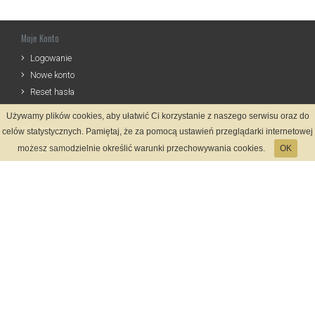
Moje Konto
Logowanie
Nowe konto
Reset hasła
Używamy plików cookies, aby ułatwić Ci korzystanie z naszego serwisu oraz do
Informacje
celów statystycznych. Pamiętaj, że za pomocą ustawień przeglądarki internetowej
Regulamin
możesz samodzielnie określić warunki przechowywania cookies.
OK
Zasady Rejestracji
Polityka Prywatności
Kontakt
Język
Metody płatności