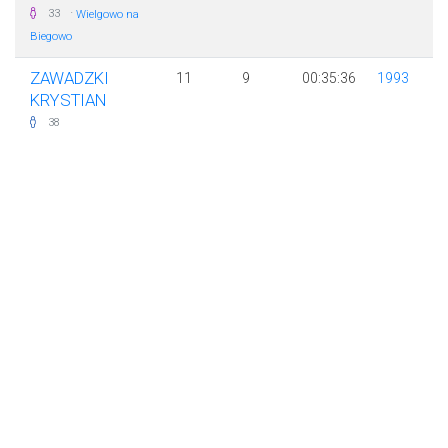
·
33
Wielgowo na
Biegowo
ZAWADZKI
11
9
00:35:36
1993
KRYSTIAN
38