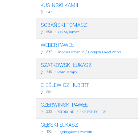
KUSIŃSKI KAMIL
547
SOBAŃSKI TOMASZ
·
680
SCS Myślibórz
WEBER PAWEŁ
·
/
597
Biegolas Koszalin
Energon Paweł Weber
SZATKOWSKI ŁUKASZ
·
745
Team Tempo
CIEŚLEWICZ HUBERT
552
CZERWIŃSKI PAWEŁ
·
233
PATOKUNDLE / KP PSP POLICE
GĘBSKI ŁUKASZ
·
492
Fizjobiegacze Szczecin