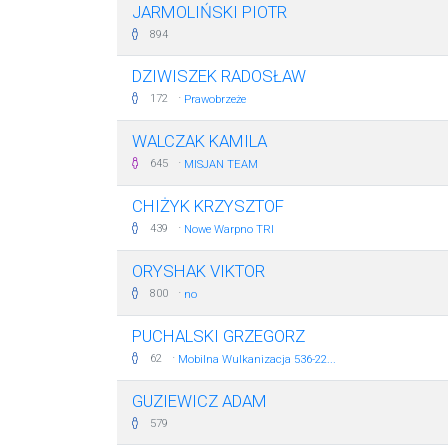
JARMOLIŃSKI PIOTR
894
DZIWISZEK RADOSŁAW
·
172
Prawobrzeże
WALCZAK KAMILA
·
645
MISJAN TEAM
CHIŻYK KRZYSZTOF
·
439
Nowe Warpno TRI
ORYSHAK VIKTOR
·
800
no
PUCHALSKI GRZEGORZ
·
62
Mobilna Wulkanizacja 536-22...
GUZIEWICZ ADAM
579