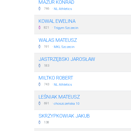
MAZUR KONRAD
·
746
NL Athletics
KOWAL EWELINA
·
821
Trigym Szczecin
WALAS MATEUSZ
·
191
MKL Szczecin
JASTRZĘBSKI JAROSŁAW
183
MILTKO ROBERT
·
743
NL Athletics
LEŚNIAK MATEUSZ
·
691
choszczeńska 10
SKRZYPKOWIAK JAKUB
138