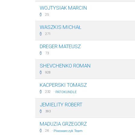
WOJTYSIAK MARCIN
25
WASZKIS MICHAŁ
271
DREGER MATEUSZ
73
SHEVCHENKO ROMAN
928
KACPERSKI TOMASZ
·
232
PATOKUNDLE
JEMIELITY ROBERT
393
MADUZIA GRZEGORZ
·
26
Piwowarczyk Team