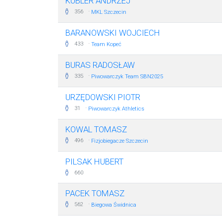
KUBLER ANDRZEJ
·
356
MKL Szczecin
BARANOWSKI WOJCIECH
·
433
Team Kopeć
BURAS RADOSŁAW
·
335
Piwowarczyk Team SBN2025
URZĘDOWSKI PIOTR
·
31
Piwowarczyk Athletics
KOWAL TOMASZ
·
496
Fizjobiegacze Szczecin
PILSAK HUBERT
660
PACEK TOMASZ
·
562
Biegowa Świdnica