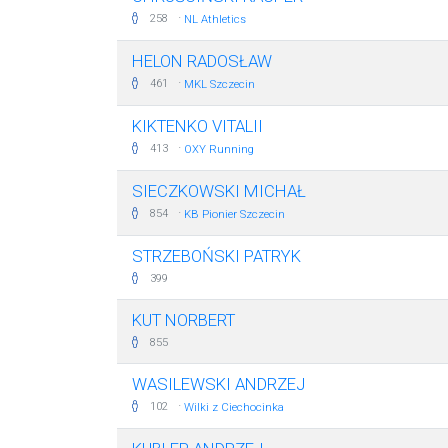
·
258
NL Athletics
HELON RADOSŁAW
·
461
MKL Szczecin
KIKTENKO VITALII
·
413
OXY Running
SIECZKOWSKI MICHAŁ
·
854
KB Pionier Szczecin
STRZEBOŃSKI PATRYK
399
KUT NORBERT
855
WASILEWSKI ANDRZEJ
·
102
Wilki z Ciechocinka