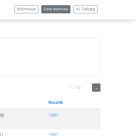
Informacje
Lista startowa
Zaloguj
1 / 10
→
Rocznik
38
1991
51
1992