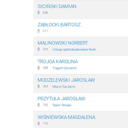
SICIŃSKI DAMIAN
808
ZABŁOCKI BARTOSZ
217
MALINOWSKI NORBERT
·
316
Usługi ogólnobudowlane Norb...
TROJGA KAROLINA
·
458
Trigym Szczecin
MODZELEWSKI JAROSLAW
·
354
Mocni Szczecin
PRZYTUŁA JAROSŁAW
·
742
Team Tempo
WIŚNIEWSKA MAGDALENA
715