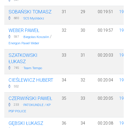
SOBAŃSKI TOMASZ
31
29
00:19:51
197
·
680
SCS Myślibórz
WEBER PAWEŁ
32
30
00:19:57
198
·
/
597
Biegolas Koszalin
Energon Paweł Weber
SZATKOWSKI
33
31
00:20:03
199
ŁUKASZ
·
745
Team Tempo
CIEŚLEWICZ HUBERT
34
32
00:20:04
198
552
CZERWIŃSKI PAWEŁ
35
33
00:20:05
199
·
233
PATOKUNDLE / KP
PSP POLICE
GĘBSKI ŁUKASZ
36
34
00:20:08
198