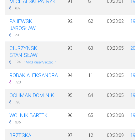
MICHALSKI PATRYK
91
81
00:23:01
199
682
PAJEWSKI
92
82
00:23:02
198
JAROSŁAW
231
CIURZYŃSKI
93
83
00:23:05
201
STANISŁAW
·
194
MKS Kusy Szczecin
ROBAK ALEKSANDRA
94
11
00:23:05
198
723
OCHMAN DOMINIK
95
84
00:23:05
199
798
WOLNIK BARTEK
96
85
00:23:08
199
386
BRZESKA
97
12
00:23:09
198