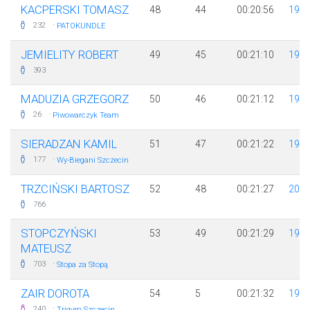
KACPERSKI TOMASZ
48
44
00:20:56
199
·
232
PATOKUNDLE
JEMIELITY ROBERT
49
45
00:21:10
198
393
MADUZIA GRZEGORZ
50
46
00:21:12
197
·
26
Piwowarczyk Team
SIERADZAN KAMIL
51
47
00:21:22
199
·
177
Wy-Biegani Szczecin
TRZCIŃSKI BARTOSZ
52
48
00:21:27
200
766
STOPCZYŃSKI
53
49
00:21:29
198
MATEUSZ
·
703
Stopa za Stopą
ZAIR DOROTA
54
5
00:21:32
199
·
240
Trigym Szczecin