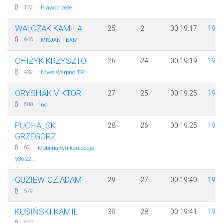
·
172
Prawobrzeże
WALCZAK KAMILA
25
2
00:19:17
198
·
645
MISJAN TEAM
CHIŻYK KRZYSZTOF
26
24
00:19:19
197
·
439
Nowe Warpno TRI
ORYSHAK VIKTOR
27
25
00:19:25
199
·
800
no
PUCHALSKI
28
26
00:19:25
198
GRZEGORZ
·
62
Mobilna Wulkanizacja
536-22...
GUZIEWICZ ADAM
29
27
00:19:40
198
579
KUSIŃSKI KAMIL
30
28
00:19:41
199
547