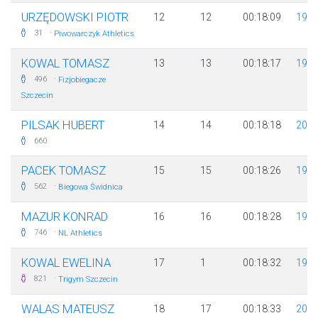
URZĘDOWSKI PIOTR
12
12
00:18:09
198
·
31
Piwowarczyk Athletics
KOWAL TOMASZ
13
13
00:18:17
197
·
496
Fizjobiegacze
Szczecin
PILSAK HUBERT
14
14
00:18:18
200
660
PACEK TOMASZ
15
15
00:18:26
199
·
562
Biegowa Świdnica
MAZUR KONRAD
16
16
00:18:28
199
·
746
NL Athletics
KOWAL EWELINA
17
1
00:18:32
199
·
821
Trigym Szczecin
WALAS MATEUSZ
18
17
00:18:33
200