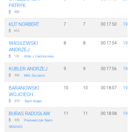
PATRYK
399
KUT NORBERT
7
7
00:17:50
198
855
WASILEWSKI
8
8
00:17:54
197
ANDRZEJ
·
102
Wilki z Ciechocinka
KUBLER ANDRZEJ
9
9
00:17:56
198
·
356
MKL Szczecin
BARANOWSKI
10
10
00:18:07
198
WOJCIECH
·
433
Team Kopeć
BURAS RADOSŁAW
11
11
00:18:08
198
·
335
Piwowarczyk Team
SBN2025