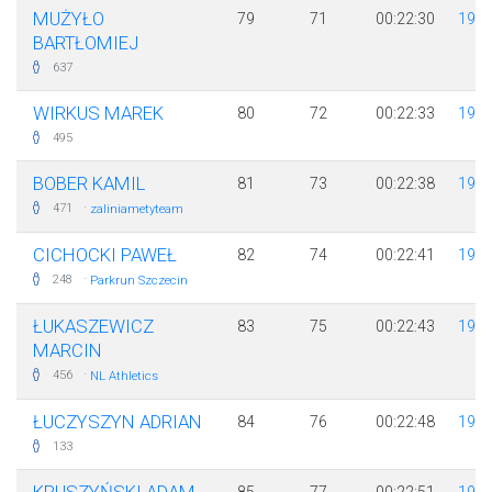
MUŻYŁO
79
71
00:22:30
198
BARTŁOMIEJ
637
WIRKUS MAREK
80
72
00:22:33
199
495
BOBER KAMIL
81
73
00:22:38
198
·
471
zaliniametyteam
CICHOCKI PAWEŁ
82
74
00:22:41
198
·
248
Parkrun Szczecin
ŁUKASZEWICZ
83
75
00:22:43
199
MARCIN
·
456
NL Athletics
ŁUCZYSZYN ADRIAN
84
76
00:22:48
199
133