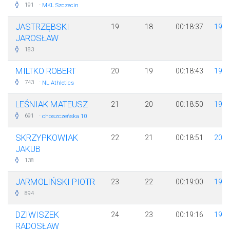
·
191
MKL Szczecin
JASTRZĘBSKI
19
18
00:18:37
198
JAROSŁAW
183
MILTKO ROBERT
20
19
00:18:43
199
·
743
NL Athletics
LEŚNIAK MATEUSZ
21
20
00:18:50
199
·
691
choszczeńska 10
SKRZYPKOWIAK
22
21
00:18:51
200
JAKUB
138
JARMOLIŃSKI PIOTR
23
22
00:19:00
197
894
DZIWISZEK
24
23
00:19:16
198
RADOSŁAW