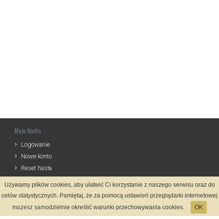
Moje Konto
Logowanie
Nowe konto
Reset hasła
Używamy plików cookies, aby ułatwić Ci korzystanie z naszego serwisu oraz do
Informacje
celów statystycznych. Pamiętaj, że za pomocą ustawień przeglądarki internetowej
Regulamin
możesz samodzielnie określić warunki przechowywania cookies.
OK
Zasady Rejestracji