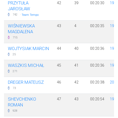
PRZYTUŁA
42
39
00:20:30
198
JAROSŁAW
·
742
Team Tempo
WIŚNIEWSKA
43
4
00:20:35
198
MAGDALENA
715
WOJTYSIAK MARCIN
44
40
00:20:36
199
25
WASZKIS MICHAŁ
45
41
00:20:36
199
271
DREGER MATEUSZ
46
42
00:20:38
200
73
SHEVCHENKO
47
43
00:20:54
199
ROMAN
928