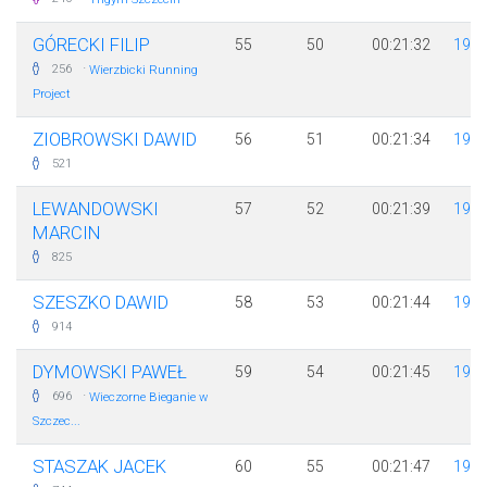
GÓRECKI FILIP
55
50
00:21:32
198
·
256
Wierzbicki Running
Project
ZIOBROWSKI DAWID
56
51
00:21:34
198
521
LEWANDOWSKI
57
52
00:21:39
199
MARCIN
825
SZESZKO DAWID
58
53
00:21:44
198
914
DYMOWSKI PAWEŁ
59
54
00:21:45
198
·
696
Wieczorne Bieganie w
Szczec...
STASZAK JACEK
60
55
00:21:47
196