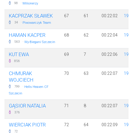
·
98
Milionerzy
KACPRZAK SŁAWEK
67
61
00:22:02
197
·
34
Piwowarczyk Team
HAMAN KACPER
68
62
00:22:04
198
·
563
Wy-Biegani Szczecin
KUT EWA
69
7
00:22:06
199
856
CHMURAK
70
63
00:22:07
198
WOJCIECH
·
799
Hells Heaven CF
Szczecin
GĄSIOR NATALIA
71
8
00:22:07
199
376
WIERCIAK PIOTR
72
64
00:22:09
198
72