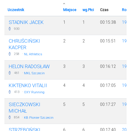
Uczestnik
Miejsce
wg.Płci
Czas
Rocz
STADNIK JACEK
1
1
00:15:38
199
930
CHRUŚCIŃSKI
2
2
00:15:51
199
KACPER
·
258
NL Athletics
HELON RADOSŁAW
3
3
00:16:12
199
·
461
MKL Szczecin
KIKTENKO VITALII
4
4
00:17:05
199
·
413
OXY Running
SIECZKOWSKI
5
5
00:17:27
198
MICHAŁ
·
854
KB Pionier Szczecin
STRZEBOŃSKI
6
6
00:17:40
200