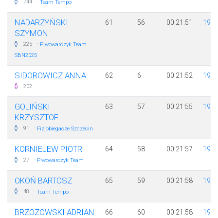
·
744
Team Tempo
NADARZYŃSKI
61
56
00:21:51
198
SZYMON
·
225
Piwowarczyk Team
SBN2025
SIDOROWICZ ANNA
62
6
00:21:52
199
202
GOLIŃSKI
63
57
00:21:55
198
KRZYSZTOF
·
91
Fizjobiegacze Szczecin
KORNIEJEW PIOTR
64
58
00:21:57
198
·
27
Piwowarczyk Team
OKOŃ BARTOSZ
65
59
00:21:58
198
·
48
Team Tempo
BRZOZOWSKI ADRIAN
66
60
00:21:58
198