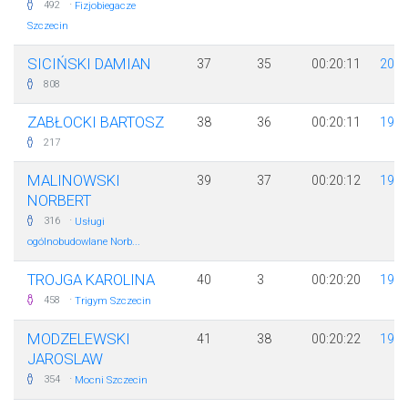
·
492
Fizjobiegacze
Szczecin
SICIŃSKI DAMIAN
37
35
00:20:11
200
808
ZABŁOCKI BARTOSZ
38
36
00:20:11
198
217
MALINOWSKI
39
37
00:20:12
198
NORBERT
·
316
Usługi
ogólnobudowlane Norb...
TROJGA KAROLINA
40
3
00:20:20
198
·
458
Trigym Szczecin
MODZELEWSKI
41
38
00:20:22
198
JAROSLAW
·
354
Mocni Szczecin