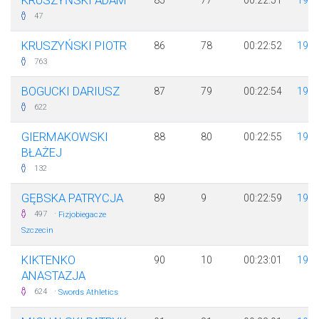
KRUSZYŃSKI ADAM
85
77
00:22:51
198
47
KRUSZYŃSKI PIOTR
86
78
00:22:52
198
763
BOGUCKI DARIUSZ
87
79
00:22:54
198
622
GIERMAKOWSKI
88
80
00:22:55
199
BŁAŻEJ
132
GĘBSKA PATRYCJA
89
9
00:22:59
199
·
497
Fizjobiegacze
Szczecin
KIKTENKO
90
10
00:23:01
199
ANASTAZJA
·
624
Swords Athletics