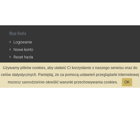
Moje Konto
Logowanie
Nowe konto
Reset hasła
Używamy plików cookies, aby ułatwić Ci korzystanie z naszego serwisu oraz do
Informacje
celów statystycznych. Pamiętaj, że za pomocą ustawień przeglądarki internetowej
Zasady Rejestracji
możesz samodzielnie określić warunki przechowywania cookies.
OK
Polityka Prywatności
Kontakt
Język
Metody płatności