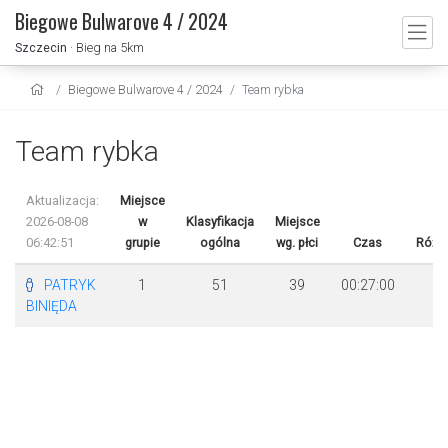
Biegowe Bulwarove 4 / 2024
Szczecin
· Bieg na 5km
Biegowe Bulwarove 4 / 2024
Team rybka
Team rybka
Aktualizacja:
Miejsce
2026-08-08
w
Klasyfikacja
Miejsce
06:42:51
grupie
ogólna
wg. płci
Czas
Różn
PATRYK
1
51
39
00:27:00
BINIĘDA