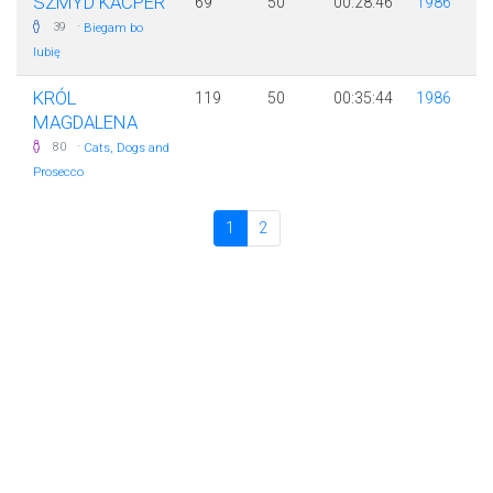
SZMYD KACPER
69
50
00:28:46
1986
·
39
Biegam bo
lubię
KRÓL
119
50
00:35:44
1986
MAGDALENA
·
80
Cats, Dogs and
Prosecco
1
2