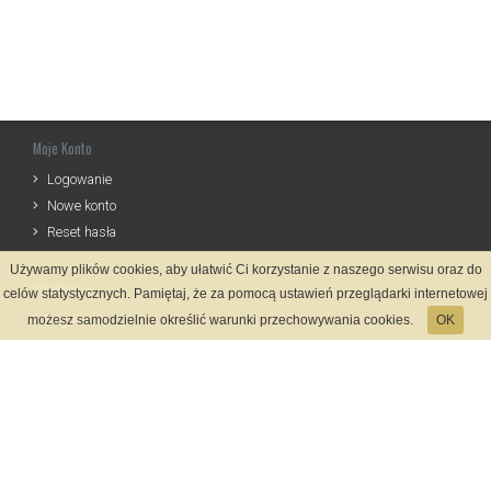
Moje Konto
Logowanie
Nowe konto
Reset hasła
Używamy plików cookies, aby ułatwić Ci korzystanie z naszego serwisu oraz do
Informacje
celów statystycznych. Pamiętaj, że za pomocą ustawień przeglądarki internetowej
Regulamin
możesz samodzielnie określić warunki przechowywania cookies.
OK
Zasady Rejestracji
Polityka Prywatności
Kontakt
Język