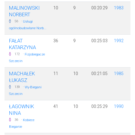
MALINOWSKI
10
9
00:20:29
1983
NORBERT
·
56
Usługi
ogólnobudowlane Norb...
FAŁAT
36
9
00:25:03
1992
KATARZYNA
·
172
Fizjobiegacze
Szczecin
MACHAŁEK
11
10
00:21:05
1985
ŁUKASZ
·
139
Wy-Biegani
Szczecin
ŁAGOWNIK
41
10
00:25:29
1990
NINA
·
36
Kobiece
Bieganie