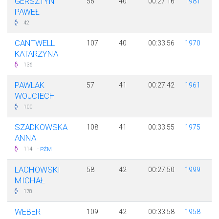
GERSZTYN
56
40
00:27:16
1981
PAWEŁ
42
CANTWELL
107
40
00:33:56
1970
KATARZYNA
136
PAWLAK
57
41
00:27:42
1961
WOJCIECH
100
SZADKOWSKA
108
41
00:33:55
1975
ANNA
·
114
PŻM
LACHOWSKI
58
42
00:27:50
1999
MICHAŁ
178
WEBER
109
42
00:33:58
1958