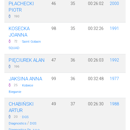
PŁACHECKI
46
35
00:26:02
2000
PIOTR
190
KOSECKA
98
35
00:32:26
1991
JOANNA
·
72
Saint Gobain
SQUAD
PIĘCIUREK ALAN
47
36
00:26:03
1992
196
JAKSINA ANNA
99
36
00:32:48
1977
·
25
Kobiece
Bieganie
CHABIŃSKI
49
37
00:26:30
1988
ARTUR
·
20
DGS
/
Diagnostics
DGS
Diagnostics Sp. z o.o.