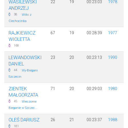
WASILEWSKI
22
19
00:23:03
1978
ANDRZEJ
·
38
Wilki z
Ciechocinka
RAJKIEWICZ
67
19
00:28:39
1977
WIOLETTA
168
LEWANDOWSKI
23
20
00:23:13
1990
DANIEL
·
44
Wy-Biegani
Szczecin
ZIENTEK
71
20
00:29:03
1980
MAŁGORZATA
·
45
Wieczorne
Bieganie w Szczec...
OLEŚ DARIUSZ
26
21
00:23:37
1988
181