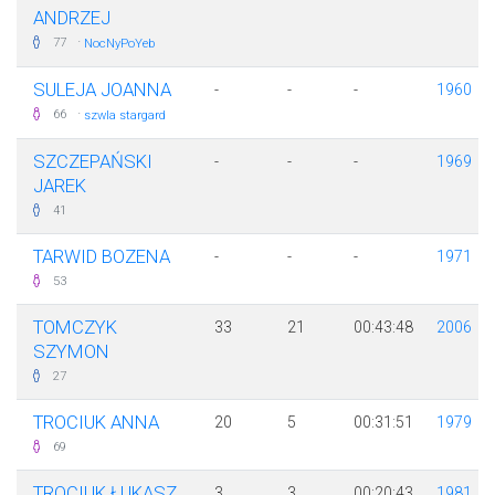
ANDRZEJ
·
77
NocNyPoYeb
SULEJA JOANNA
-
-
-
1960
·
66
szwla stargard
SZCZEPAŃSKI
-
-
-
1969
JAREK
41
TARWID BOZENA
-
-
-
1971
53
TOMCZYK
33
21
00:43:48
2006
SZYMON
27
TROCIUK ANNA
20
5
00:31:51
1979
69
TROCIUK ŁUKASZ
3
3
00:20:43
1981