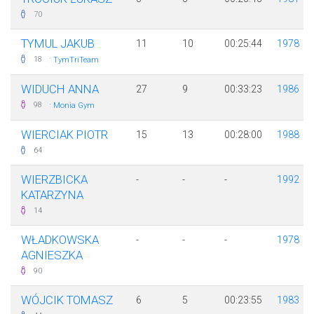
70
TYMUL JAKUB
11
10
00:25:44
1978
·
18
TymTriTeam
WIDUCH ANNA
27
9
00:33:23
1986
·
98
Monia Gym
WIERCIAK PIOTR
15
13
00:28:00
1988
64
WIERZBICKA
-
-
-
1992
KATARZYNA
14
WŁADKOWSKA
-
-
-
1978
AGNIESZKA
90
WÓJCIK TOMASZ
6
5
00:23:55
1983