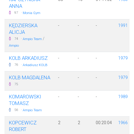
ANNA
·
97
Monia Gym
KĘDZIERSKA
-
-
-
1991
ALICJA
·
/
74
Ampio Team
Ampio
KOLB ARKADIUSZ
-
-
-
1979
·
76
Arkadiusz KOLB
KOLB MAGDALENA
-
-
-
1979
75
KOMAROWSKI
-
-
-
1989
TOMASZ
·
56
Ampio Team
KOPCEWICZ
2
2
00:20:04
1966
ROBERT