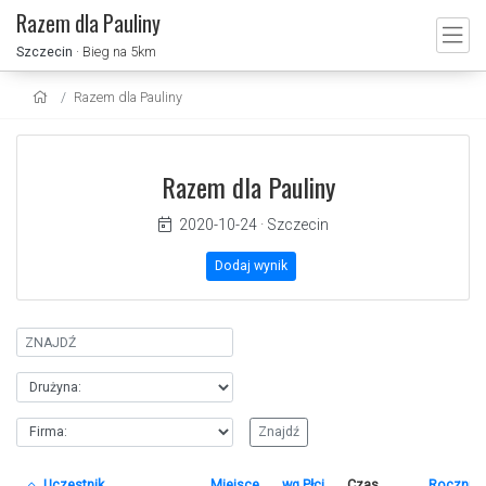
Razem dla Pauliny
Szczecin
· Bieg na 5km
Razem dla Pauliny
Razem dla Pauliny
2020-10-24
·
Szczecin
Dodaj wynik
Uczestnik
Miejsce
wg.Płci
Czas
Rocznik