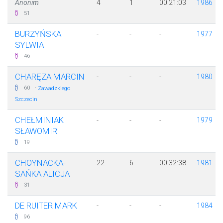
Anonim
4
1
00:21:03
1986
51
BURZYŃSKA
-
-
-
1977
SYLWIA
46
CHARĘZA MARCIN
-
-
-
1980
·
60
Zawadzkiego
Szczecin
CHEŁMINIAK
-
-
-
1979
SŁAWOMIR
19
CHOYNACKA-
22
6
00:32:38
1981
SAŃKA ALICJA
31
DE RUITER MARK
-
-
-
1984
96