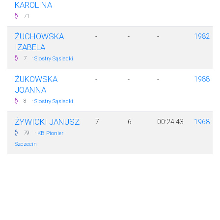
KAROLINA
71
ŻUCHOWSKA
-
-
-
1982
IZABELA
·
7
Siostry Sąsiadki
ŻUKOWSKA
-
-
-
1988
JOANNA
·
8
Siostry Sąsiadki
ŻYWICKI JANUSZ
7
6
00:24:43
1968
·
79
KB Pionier
Szczecin