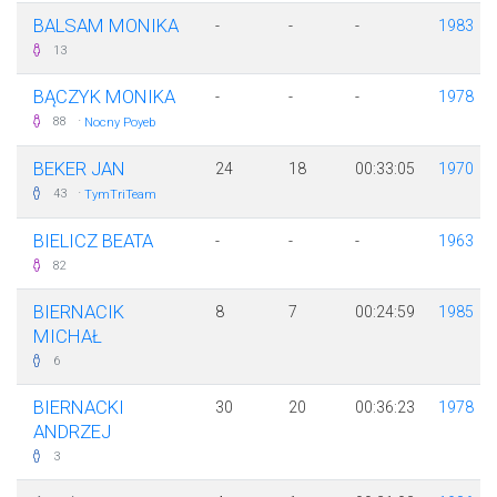
BALSAM MONIKA
-
-
-
1983
13
BĄCZYK MONIKA
-
-
-
1978
·
88
Nocny Poyeb
BEKER JAN
24
18
00:33:05
1970
·
43
TymTriTeam
BIELICZ BEATA
-
-
-
1963
82
BIERNACIK
8
7
00:24:59
1985
MICHAŁ
6
BIERNACKI
30
20
00:36:23
1978
ANDRZEJ
3