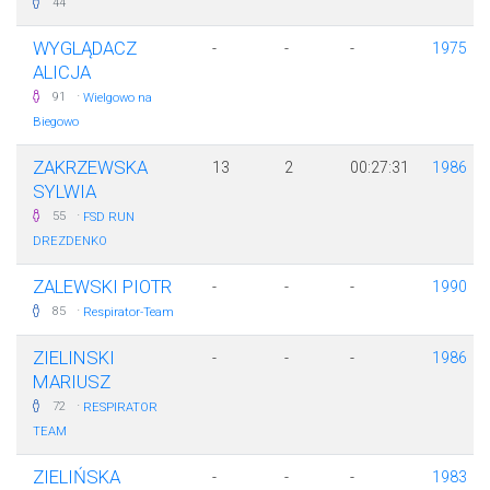
44
WYGLĄDACZ
-
-
-
1975
ALICJA
·
91
Wielgowo na
Biegowo
ZAKRZEWSKA
13
2
00:27:31
1986
SYLWIA
·
55
FSD RUN
DREZDENKO
ZALEWSKI PIOTR
-
-
-
1990
·
85
Respirator-Team
ZIELINSKI
-
-
-
1986
MARIUSZ
·
72
RESPIRATOR
TEAM
ZIELIŃSKA
-
-
-
1983