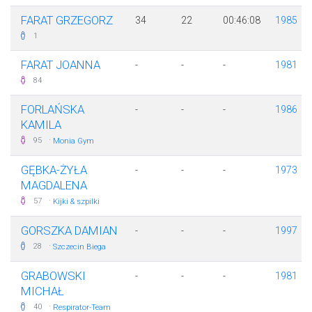
FARAT GRZEGORZ
34
22
00:46:08
1985
1
FARAT JOANNA
-
-
-
1981
84
FORLAŃSKA
-
-
-
1986
KAMILA
·
95
Monia Gym
GĘBKA-ŻYŁA
-
-
-
1973
MAGDALENA
·
57
Kijki & szpilki
GORSZKA DAMIAN
-
-
-
1997
·
28
Szczecin Biega
GRABOWSKI
-
-
-
1981
MICHAŁ
·
40
Respirator-Team