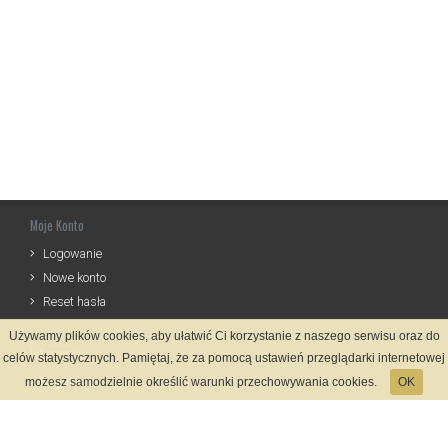
Moje Konto
Logowanie
Nowe konto
Reset hasła
Używamy plików cookies, aby ułatwić Ci korzystanie z naszego serwisu oraz do
Informacje
celów statystycznych. Pamiętaj, że za pomocą ustawień przeglądarki internetowej
Regulamin
możesz samodzielnie określić warunki przechowywania cookies.
OK
Zasady Rejestracji
Polityka Prywatności