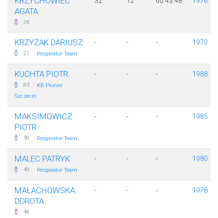
KRZYCHOWIEC
32
12
00:43:48
1976
AGATA
26
KRZYŻAK DARIUSZ
-
-
-
1970
·
21
Respirator-Team
KUCHTA PIOTR
-
-
-
1988
·
83
KB Pionier
Szczecin
MAKSIMOWICZ
-
-
-
1985
PIOTR
·
39
Respirator-Team
MALEC PATRYK
-
-
-
1980
·
49
Respirator-Team
MAŁACHOWSKA
-
-
-
1978
DOROTA
48