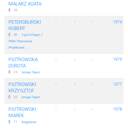
MALARZ AGATA
33
PETERSBURSKI
-
-
-
1974
ROBERT
·
/
59
TymTriTeam
PeRo Pracownia
Projektowa. ...
PIOTROWSKA
-
-
-
1979
DOROTA
·
24
Ampio Team
PIOTROWSKI
-
-
-
1977
KRZYSZTOF
·
25
Ampio Team
PIOTROWSKI
-
-
-
1978
MAREK
·
11
Biegolenie