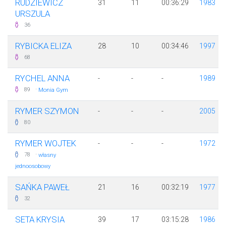
RUDZIEWICZ
31
11
00:36:29
1983
URSZULA
36
RYBICKA ELIZA
28
10
00:34:46
1997
68
RYCHEL ANNA
-
-
-
1989
·
89
Monia Gym
RYMER SZYMON
-
-
-
2005
80
RYMER WOJTEK
-
-
-
1972
·
78
własny
jednoosobowy
SAŃKA PAWEŁ
21
16
00:32:19
1977
32
SETA KRYSIA
39
17
03:15:28
1986