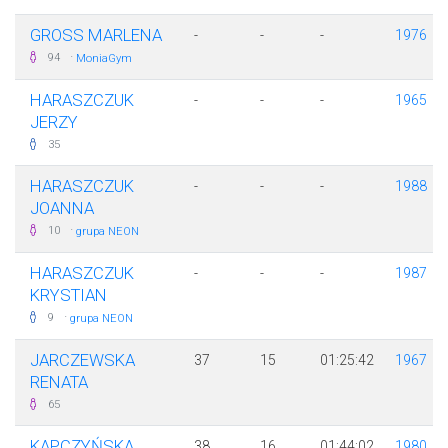
GROSS MARLENA
-
-
-
1976
·
94
MoniaGym
HARASZCZUK
-
-
-
1965
JERZY
35
HARASZCZUK
-
-
-
1988
JOANNA
·
10
grupa NEON
HARASZCZUK
-
-
-
1987
KRYSTIAN
·
9
grupa NEON
JARCZEWSKA
37
15
01:25:42
1967
RENATA
65
KAPCZYŃSKA
38
16
01:44:02
1980