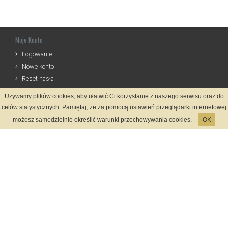
Moje Konto
Logowanie
Nowe konto
Reset hasła
Używamy plików cookies, aby ułatwić Ci korzystanie z naszego serwisu oraz do
Informacje
celów statystycznych. Pamiętaj, że za pomocą ustawień przeglądarki internetowej
Regulamin
możesz samodzielnie określić warunki przechowywania cookies.
OK
Zasady Rejestracji
Polityka Prywatności
Kontakt
Język
Metody płatności