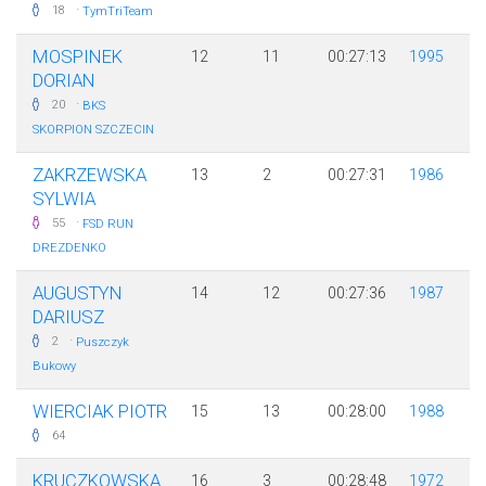
·
18
TymTriTeam
MOSPINEK
12
11
00:27:13
1995
DORIAN
·
20
BKS
SKORPION SZCZECIN
ZAKRZEWSKA
13
2
00:27:31
1986
SYLWIA
·
55
FSD RUN
DREZDENKO
AUGUSTYN
14
12
00:27:36
1987
DARIUSZ
·
2
Puszczyk
Bukowy
WIERCIAK PIOTR
15
13
00:28:00
1988
64
KRUCZKOWSKA
16
3
00:28:48
1972