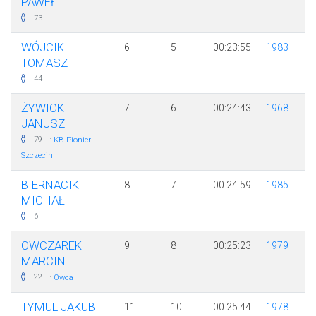
PAWEŁ
73
WÓJCIK
6
5
00:23:55
1983
TOMASZ
44
ŻYWICKI
7
6
00:24:43
1968
JANUSZ
·
79
KB Pionier
Szczecin
BIERNACIK
8
7
00:24:59
1985
MICHAŁ
6
OWCZAREK
9
8
00:25:23
1979
MARCIN
·
22
Owca
TYMUL JAKUB
11
10
00:25:44
1978