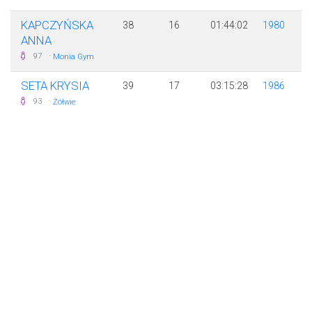
KAPCZYŃSKA
38
16
01:44:02
1980
ANNA
·
97
Monia Gym
SETA KRYSIA
39
17
03:15:28
1986
·
93
Żółwie