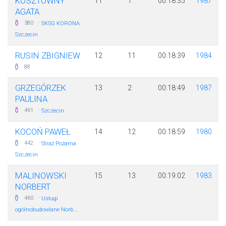
KOSZTOWNY
11
1
00:18:35
1987
AGATA
·
380
SKSG KORONA
Szczecin
RUSIN ZBIGNIEW
12
11
00:18:39
1984
88
GRZEGÓRZEK
13
2
00:18:49
1987
PAULINA
·
461
Szczecin
KOCOŃ PAWEŁ
14
12
00:18:59
1980
·
442
Straż Pożarna
Szczecin
MALINOWSKI
15
13
00:19:02
1983
NORBERT
·
460
Usługi
ogólnobudowlane Norb...