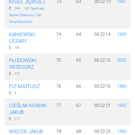
KISIEL JĘDRZEJ
73
63
00:22:13
1997
·
346
MT Sport ala
/
Wolne Elektrony
KK
Wind Solutions
KANIEWSKI
74
64
00:22:14
1995
CEZARY
345
PŁUDOWSKI
75
65
00:22:15
2002
GRZEGORZ
412
PIZ MATEUSZ
76
66
00:22:16
1983
6
CIEŚLAK-NOWAK
77
67
00:22:21
1992
JAKUB
277
WIĘCEK JAKUB
78
68
00:22:23
1983