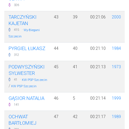
326
TARCZYŃSKI
43
39
00:21:06
2000
KAJETAN
·
415
Wy-Biegani
Szczecin
PYRGIEL ŁUKASZ
44
40
00:21:10
1984
312
PODWYSZYŃSKI
45
41
00:21:13
1973
SYLWESTER
·
41
KW PSP Szczecin
/
KW PSP Szczecin
GĄSIOR NATALIA
46
5
00:21:14
1999
141
OCHWAT
47
42
00:21:17
1989
BARTŁOMIEJ