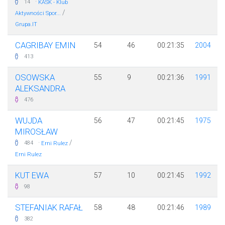
·
14
KASK - Klub
/
Aktywności Spor...
Grupa.IT
CAGRIBAY EMIN
54
46
00:21:35
2004
413
OSOWSKA
55
9
00:21:36
1991
ALEKSANDRA
476
WUJDA
56
47
00:21:45
1975
MIROSŁAW
·
/
484
Erni Rulez
Erni Rulez
KUT EWA
57
10
00:21:45
1992
98
STEFANIAK RAFAŁ
58
48
00:21:46
1989
382