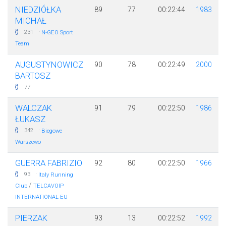
NIEDZIÓŁKA
89
77
00:22:44
1983
MICHAŁ
·
231
N-GEO Sport
Team
AUGUSTYNOWICZ
90
78
00:22:49
2000
BARTOSZ
77
WALCZAK
91
79
00:22:50
1986
ŁUKASZ
·
342
Biegowe
Warszewo
GUERRA FABRIZIO
92
80
00:22:50
1966
·
93
Italy Running
/
Club
TELCAVOIP
INTERNATIONAL EU
PIERZAK
93
13
00:22:52
1992