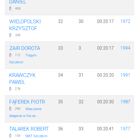
DANIEL
406
WIELOPOLSKI
32
30
00:20:17
1972
KRZYSZTOF
339
ZAIR DOROTA
33
3
00:20:17
1994
·
112
Trigym
Szczecin
KRAWCZYK
34
31
00:20:20
1991
PAWEŁ
278
FĄFEREK PIOTR
35
32
00:20:30
1987
·
299
Wieczorne
bieganie w Szcze...
TALAREK ROBERT
36
33
00:20:41
1977
·
159
SMT Szczecin