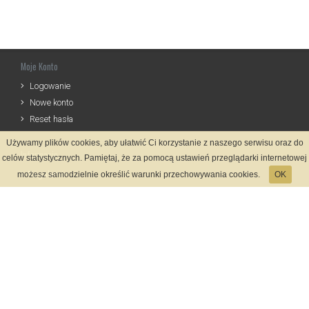
Moje Konto
Logowanie
Nowe konto
Reset hasła
Używamy plików cookies, aby ułatwić Ci korzystanie z naszego serwisu oraz do
Informacje
celów statystycznych. Pamiętaj, że za pomocą ustawień przeglądarki internetowej
Regulamin
możesz samodzielnie określić warunki przechowywania cookies.
OK
Zasady Rejestracji
Polityka Prywatności
Kontakt
Język