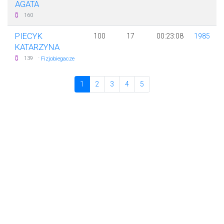
AGATA
160
PIECYK
100
17
00:23:08
1985
KATARZYNA
·
139
Fizjobiegacze
1
2
3
4
5