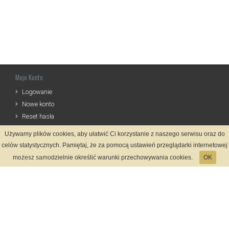
Moje Konto
Logowanie
Nowe konto
Reset hasła
Używamy plików cookies, aby ułatwić Ci korzystanie z naszego serwisu oraz do
Informacje
celów statystycznych. Pamiętaj, że za pomocą ustawień przeglądarki internetowej
Regulamin
możesz samodzielnie określić warunki przechowywania cookies.
OK
Zasady Rejestracji
Polityka Prywatności
Kontakt
Język