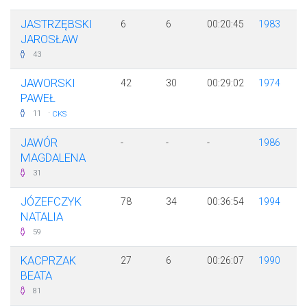
JASTRZĘBSKI
6
6
00:20:45
1983
JAROSŁAW
43
JAWORSKI
42
30
00:29:02
1974
PAWEŁ
·
11
CKS
JAWÓR
-
-
-
1986
MAGDALENA
31
JÓZEFCZYK
78
34
00:36:54
1994
NATALIA
59
KACPRZAK
27
6
00:26:07
1990
BEATA
81