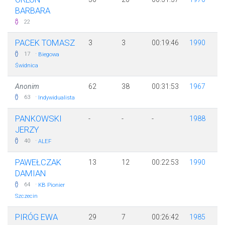
BARBARA
22
PACEK TOMASZ
3
3
00:19:46
1990
·
17
Biegowa
Świdnica
Anonim
62
38
00:31:53
1967
·
63
Indywidualista
PANKOWSKI
-
-
-
1988
JERZY
·
40
ALEF
PAWEŁCZAK
13
12
00:22:53
1990
DAMIAN
·
64
KB Pionier
Szczecin
PIRÓG EWA
29
7
00:26:42
1985