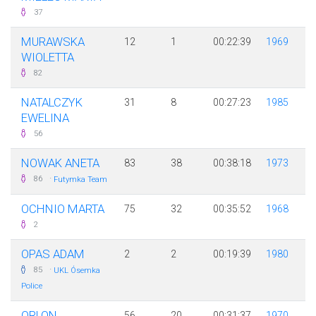
37
MURAWSKA
12
1
00:22:39
1969
WIOLETTA
82
NATALCZYK
31
8
00:27:23
1985
EWELINA
56
NOWAK ANETA
83
38
00:38:18
1973
·
86
Futymka Team
OCHNIO MARTA
75
32
00:35:52
1968
2
OPAS ADAM
2
2
00:19:39
1980
·
85
UKL Ósemka
Police
ORLON
56
20
00:31:37
1970