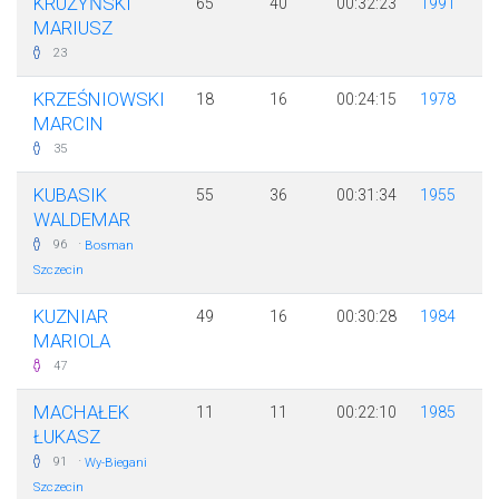
KRUŻYŃSKI
65
40
00:32:23
1991
MARIUSZ
23
KRZEŚNIOWSKI
18
16
00:24:15
1978
MARCIN
35
KUBASIK
55
36
00:31:34
1955
WALDEMAR
·
96
Bosman
Szczecin
KUZNIAR
49
16
00:30:28
1984
MARIOLA
47
MACHAŁEK
11
11
00:22:10
1985
ŁUKASZ
·
91
Wy-Biegani
Szczecin