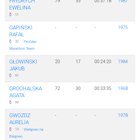
FRYDRYCH
79
35
00:37:18
1987
EWELINA
51
GAPIŃSKI
-
-
-
1975
RAFAŁ
·
32
ProGdar
Marathon Team
GŁOWIŃSKI
20
17
00:24:20
1984
JAKUB
92
GROCHALSKA
72
30
00:33:35
1968
AGATA
99
GWOZDZ
-
-
-
1978
AURELIA
·
10
Wielgowo na
Biegowo