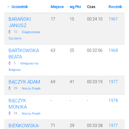
Uczestnik
Miejsce
wg.Płci
Czas
Rocznik
BARAŃSKI
17
15
00:24:10
1967
JANUSZ
·
12
Diagnostyka
Szczecin
BARTKOWSKA
63
25
00:32:06
1968
BEATA
·
5
Wielgowo na
Biegowo
BĄCZYK ADAM
69
41
00:33:19
1977
·
29
Nocny Poyeb
BĄCZYK
-
-
-
1978
MONIKA
·
26
Nocny Poyeb
BIEŃKOWSKA-
71
29
00:33:28
1977