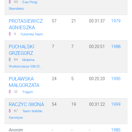
·
90
Ewa Piróg
Skandieko
PROTASIEWICZ
57
21
00:31:37
1979
AGNIESZKA
·
9
Futymka Team
PUCHALSKI
7
7
00:20:51
1988
GRZEGORZ
·
84
Mobilna
Wulkanizacja 536-22...
PUŁAWSKA
24
5
00:25:20
1990
MAŁGORZATA
·
52
Trigym
RACZYC IWONA
54
19
00:31:22
1999
·
87
Team Wafelki
Familijne
Anonim
-
-
-
1985