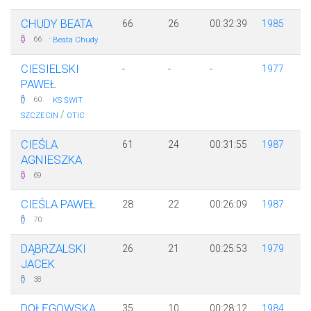
CHUDY BEATA
66
26
00:32:39
1985
·
66
Beata Chudy
CIESIELSKI
-
-
-
1977
PAWEŁ
·
60
KS ŚWIT
/
SZCZECIN
OTIC
CIEŚLA
61
24
00:31:55
1987
AGNIESZKA
69
CIEŚLA PAWEŁ
28
22
00:26:09
1987
70
DĄBRZALSKI
26
21
00:25:53
1979
JACEK
38
DOŁĘGOWSKA
35
10
00:28:12
1984