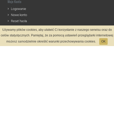
Moje Konto
Logowanie
Nowe konto
Reset hasła
Używamy plików cookies, aby ułatwić Ci korzystanie z naszego serwisu oraz do
Informacje
celów statystycznych. Pamiętaj, że za pomocą ustawień przeglądarki internetowej
Regulamin
możesz samodzielnie określić warunki przechowywania cookies.
OK
Zasady Rejestracji
Polityka Prywatności
Kontakt
Język
Metody płatności