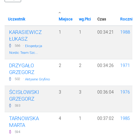
Uczestnik
Miejsce
wg.Płci
Czas
Rocznik
KARASIEWICZ
1
1
00:34:21
1988
ŁUKASZ
·
566
Ekspedycja
Nordic Team Szc...
DRZYGAŁO
2
2
00:34:26
1971
GRZEGORZ
·
502
Aktywne Gryfino
ŚCISŁOWSKI
3
3
00:36:04
1976
GRZEGORZ
593
TARNOWSKA
4
1
00:37:02
1985
MARTA
594