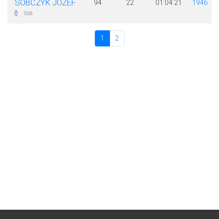
SOBCZYK JÓZEF
94
22
01:04:21
1946
556
1
2