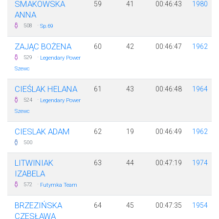
SMAKOWSKA
59
41
00:46:43
1980
ANNA
·
508
Sp.69
ZAJĄC BOŻENA
60
42
00:46:47
1962
·
529
Legendary Power
Szewc
CIEŚLAK HELANA
61
43
00:46:48
1964
·
524
Legendary Power
Szewc
CIESLAK ADAM
62
19
00:46:49
1962
500
LITWINIAK
63
44
00:47:19
1974
IZABELA
·
572
Futymka Team
BRZEZIŃSKA
64
45
00:47:35
1954
CZESŁAWA