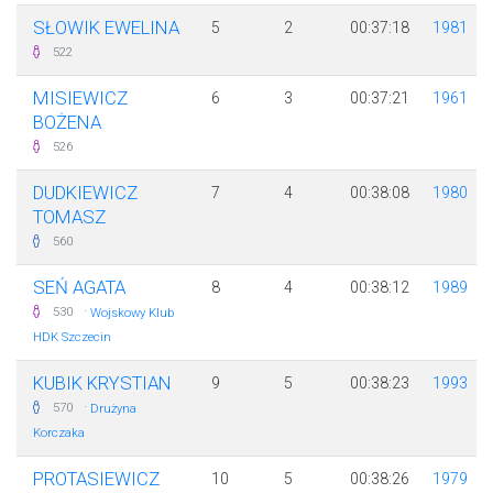
SŁOWIK EWELINA
5
2
00:37:18
1981
522
MISIEWICZ
6
3
00:37:21
1961
BOŻENA
526
DUDKIEWICZ
7
4
00:38:08
1980
TOMASZ
560
SEŃ AGATA
8
4
00:38:12
1989
·
530
Wojskowy Klub
HDK Szczecin
KUBIK KRYSTIAN
9
5
00:38:23
1993
·
570
Drużyna
Korczaka
PROTASIEWICZ
10
5
00:38:26
1979