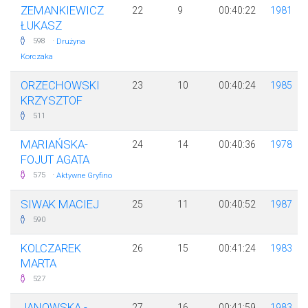
ZEMANKIEWICZ
22
9
00:40:22
1981
ŁUKASZ
·
598
Drużyna
Korczaka
ORZECHOWSKI
23
10
00:40:24
1985
KRZYSZTOF
511
MARIAŃSKA-
24
14
00:40:36
1978
FOJUT AGATA
·
575
Aktywne Gryfino
SIWAK MACIEJ
25
11
00:40:52
1987
590
KOLCZAREK
26
15
00:41:24
1983
MARTA
527
JANOWSKA -
27
16
00:41:59
1983