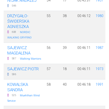
NIJAK ANDRZEJ
54
17
00:45:31
1957
546
DRZYGAŁO-
55
38
00:46:12
1980
ŚWIDERSKA
AGNIESZKA
·
608
NORDIC
WALKING GRYFINO
SAJEWICZ
56
39
00:46:11
1987
MAGDALENA
·
587
Walking Warriors
SAJEWICZ PIOTR
57
18
00:46:11
1973
586
KOWALSKA
58
40
00:46:18
1991
SANDRA
·
525
Muehlhan Wind
Service