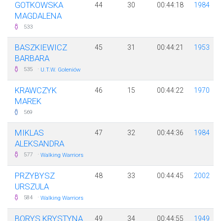
GOTKOWSKA
44
30
00:44:18
1984
MAGDALENA
533
BASZKIEWICZ
45
31
00:44:21
1953
BARBARA
·
535
U.T.W. Goleniów
KRAWCZYK
46
15
00:44:22
1970
MAREK
569
MIKLAS
47
32
00:44:36
1984
ALEKSANDRA
·
577
Walking Warriors
PRZYBYSZ
48
33
00:44:45
2002
URSZULA
·
584
Walking Warriors
BORYS KRYSTYNA
49
34
00:44:55
1949