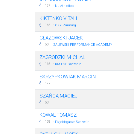
·
197
NL Athletics
KIKTENKO VITALII
·
163
OXY Running
GŁAZOWSKI JACEK
·
50
ZALEWSKI PERFORMANCE ACADEMY
ZAGRODZKI MICHAŁ
·
165
KM PSP Szczecin
SKRZYPKOWIAK MARCIN
127
SZAŃCA MACIEJ
53
KOWAL TOMASZ
·
198
Fizjobiegacze Szczecin