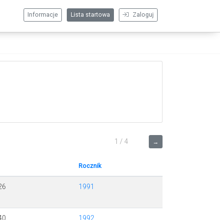
Informacje
Lista startowa
Zaloguj
1 / 4
→
Rocznik
26
1991
40
1992