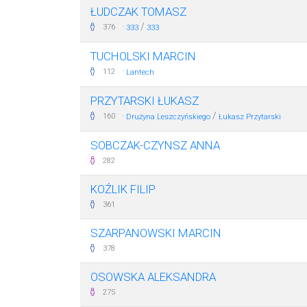
ŁUDCZAK TOMASZ
·
/
376
333
333
TUCHOLSKI MARCIN
·
112
Lantech
PRZYTARSKI ŁUKASZ
·
/
160
Drużyna Leszczyńskiego
Łukasz Przytarski
SOBCZAK-CZYNSZ ANNA
282
KOŹLIK FILIP
361
SZARPANOWSKI MARCIN
378
OSOWSKA ALEKSANDRA
275