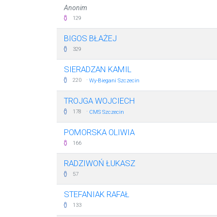
Anonim
129
BIGOS BŁAŻEJ
329
SIERADZAN KAMIL
·
220
Wy-Biegani Szczecin
TROJGA WOJCIECH
·
178
CMS Szczecin
POMORSKA OLIWIA
166
RADZIWOŃ ŁUKASZ
57
STEFANIAK RAFAŁ
133