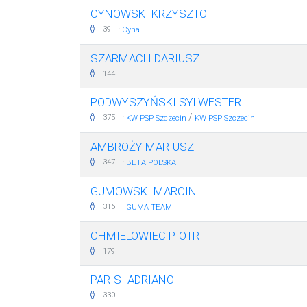
CYNOWSKI KRZYSZTOF
·
39
Cyna
SZARMACH DARIUSZ
144
PODWYSZYŃSKI SYLWESTER
·
/
375
KW PSP Szczecin
KW PSP Szczecin
AMBROŻY MARIUSZ
·
347
BETA POLSKA
GUMOWSKI MARCIN
·
316
GUMA TEAM
CHMIELOWIEC PIOTR
179
PARISI ADRIANO
330