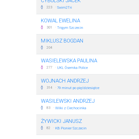
CYBULSKI JACEK
·
223
Swim2Tri
KOWAL EWELINA
·
301
Trigym Szczecin
MIKLUSZ BOGDAN
204
WASIELEWSKA PAULINA
·
277
UKL Ósemka Police
WOJNACH ANDRZEJ
·
314
79 minut po pięćdziesiątce
WASILEWSKI ANDRZEJ
·
83
Wilki z Ciechocinka
ŻYWICKI JANUSZ
·
82
KB Pionier Szczecin