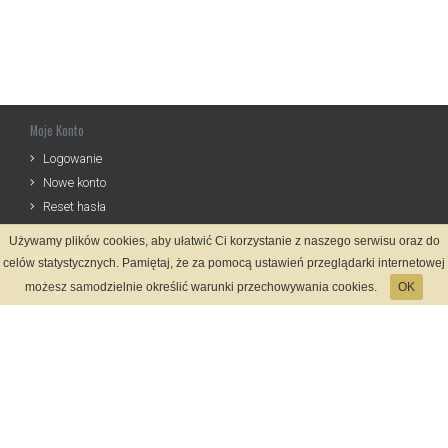
Moje Konto
Logowanie
Nowe konto
Reset hasła
Używamy plików cookies, aby ułatwić Ci korzystanie z naszego serwisu oraz do
Informacje
celów statystycznych. Pamiętaj, że za pomocą ustawień przeglądarki internetowej
Regulamin
możesz samodzielnie określić warunki przechowywania cookies.
OK
Zasady Rejestracji
Polityka Prywatności
Kontakt
Język