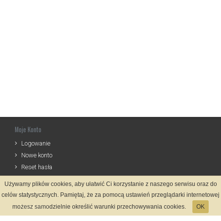
Moje Konto
Logowanie
Nowe konto
Reset hasła
Używamy plików cookies, aby ułatwić Ci korzystanie z naszego serwisu oraz do
Informacje
celów statystycznych. Pamiętaj, że za pomocą ustawień przeglądarki internetowej
Regulamin
możesz samodzielnie określić warunki przechowywania cookies.
OK
Zasady Rejestracji