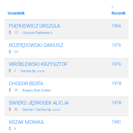
Uczestnik
Rocznik
PIĄTKIEWICZ URSZULA
1966
·
13
Urszula Piątkiewicz
ROZPĘDOWSKI DARIUSZ
1976
24
WRÓBLEWSKI KRZYSZTOF
1976
·
2
DaVita Sp. z o.o.
CHODOR BEATA
1978
·
29
Biegnę Byle Dobiec
ŚWIERZ-JĘDROSEK ALICJA
1978
·
/
42
DaVita
DaVita Sp. z o.o.
KRZAK MONIKA
1981
9