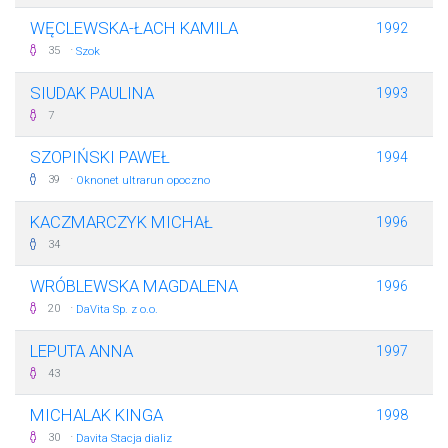
WĘCLEWSKA-ŁACH KAMILA
1992
·
35
Szok
SIUDAK PAULINA
1993
7
SZOPIŃSKI PAWEŁ
1994
·
39
Oknonet ultrarun opoczno
KACZMARCZYK MICHAŁ
1996
34
WRÓBLEWSKA MAGDALENA
1996
·
20
DaVita Sp. z o.o.
LEPUTA ANNA
1997
43
MICHALAK KINGA
1998
·
30
Davita Stacja dializ