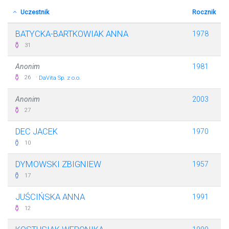
Uczestnik
Rocznik
BATYCKA-BARTKOWIAK ANNA
1978
31
Anonim
1981
·
26
DaVita Sp. z o.o.
Anonim
2003
27
DEC JACEK
1970
10
DYMOWSKI ZBIGNIEW
1957
17
JUŚCIŃSKA ANNA
1991
12