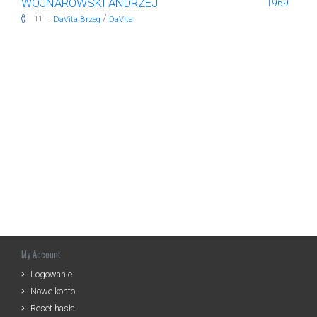
WOJNAROWSKI ANDRZEJ
1969
·
/
11
DaVita Brzeg
DaVita
My Account
Logowanie
Nowe konto
Reset hasła