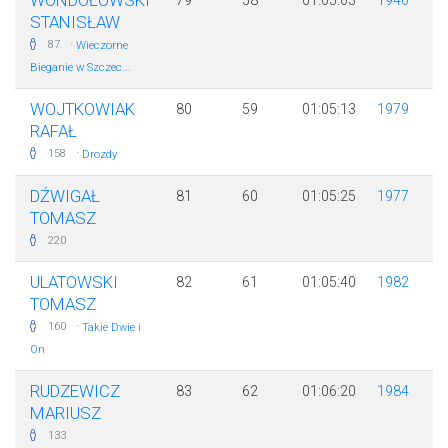
WONDOŁOWSKI
79
58
01:05:03
1946
STANISŁAW
·
87
Wieczorne
Bieganie w Szczec...
WOJTKOWIAK
80
59
01:05:13
1979
RAFAŁ
·
158
Drozdy
DŹWIGAŁ
81
60
01:05:25
1977
TOMASZ
220
ULATOWSKI
82
61
01:05:40
1982
TOMASZ
·
160
Takie Dwie i
On
RUDZEWICZ
83
62
01:06:20
1984
MARIUSZ
133