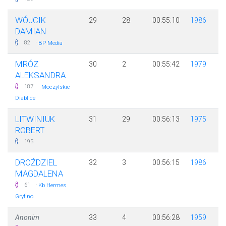
WÓJCIK
29
28
00:55:10
1986
DAMIAN
·
82
BP Media
MRÓZ
30
2
00:55:42
1979
ALEKSANDRA
·
187
Moczylskie
Diablice
LITWINIUK
31
29
00:56:13
1975
ROBERT
195
DROŹDZIEL
32
3
00:56:15
1986
MAGDALENA
·
61
Kb Hermes
Gryfino
Anonim
33
4
00:56:28
1959