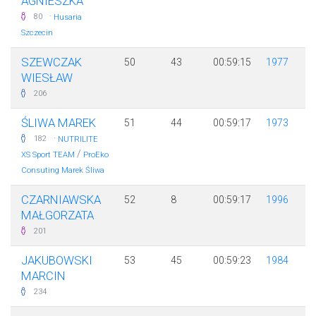
AGNIESZKA
·
80
Husaria
Szczecin
SZEWCZAK
50
43
00:59:15
1977
WIESŁAW
206
ŚLIWA MAREK
51
44
00:59:17
1973
·
182
NUTRILITE
/
XS Sport TEAM
ProEko
Consuting Marek Śliwa
CZARNIAWSKA
52
8
00:59:17
1996
MAŁGORZATA
201
JAKUBOWSKI
53
45
00:59:23
1984
MARCIN
234