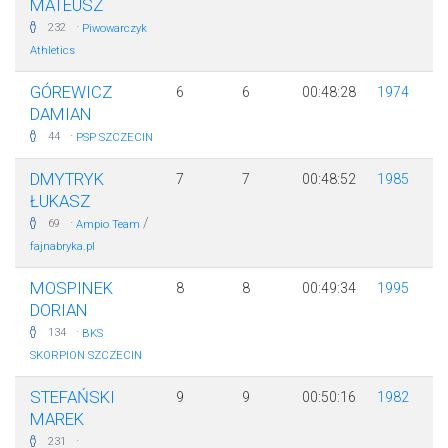
MATEUSZ
·
232
Piwowarczyk
Athletics
GÓREWICZ
6
6
00:48:28
1974
DAMIAN
·
44
PSP SZCZECIN
DMYTRYK
7
7
00:48:52
1985
ŁUKASZ
·
/
69
Ampio Team
fajnabryka.pl
MOSPINEK
8
8
00:49:34
1995
DORIAN
·
134
BKS
SKORPION SZCZECIN
STEFAŃSKI
9
9
00:50:16
1982
MAREK
·
231