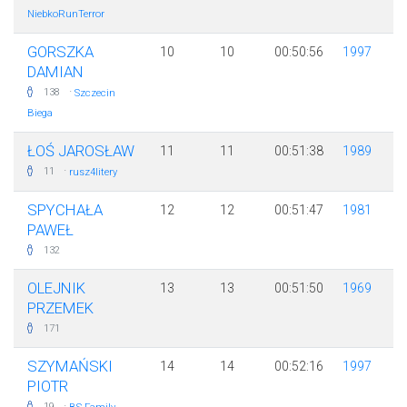
NiebkoRunTerror
GORSZKA
10
10
00:50:56
1997
DAMIAN
·
138
Szczecin
Biega
ŁOŚ JAROSŁAW
11
11
00:51:38
1989
·
11
rusz4litery
SPYCHAŁA
12
12
00:51:47
1981
PAWEŁ
132
OLEJNIK
13
13
00:51:50
1969
PRZEMEK
171
SZYMAŃSKI
14
14
00:52:16
1997
PIOTR
·
19