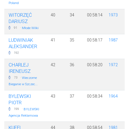
Poland
WITORZĘĆ
40
34
00:58:14
1973
DARIUSZ
·
91
Młode Wilki
LUDWINIAK
41
35
00:58:17
1987
ALEKSANDER
192
CHARLEJ
42
36
00:58:20
1972
IRENEUSZ
·
73
Wieczorne
Bieganie w Szczec...
BYLEWSKI
43
37
00:58:34
1964
PIOTR
·
199
BYLEWSKI
Agencja Reklamowa
KUFEL
44
38
00:58:54
1981