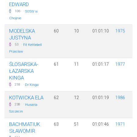
EDWARD
·
106
SOSW w
Chojnie
MODELSKA
60
10
01:01:10
1975
JUSTYNA
·
53
Fit Kettlebell
Przecław
ŚLOSARSKA-
61
11
01:01:17
1977
ŁAZARSKA
KINGA
·
218
Dr Kinga
KOTWICKA ELA
62
12
01:01:19
1986
·
238
Husaria
Szczecin
BACHMATIUK
63
51
01:01:46
1971
SŁAWOMIR