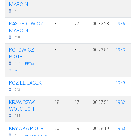
MARCIN
635
KASPEROWICZ
31
27
00:32:23
1976
MARCIN
628
KOTOWICZ
3
3
00:23:51
1973
PIOTR
·
603
PPTeam
Szczecin
KOZIEŁ JACEK
-
-
-
1979
642
KRAWCZAK
18
17
00:27:51
1982
WOJCIECH
614
KRYWKA PIOTR
20
19
00:28:19
1983
·
631
Arizona Kurów