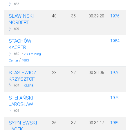
653
SŁAWIŃSKI
40
35
00:39:20
1976
NORBERT
609
STACHÓW
-
-
-
1984
KACPER
·
630
ZS Training
/
Center
1983
STASIEWICZ
23
22
00:30:06
1976
KRZYSZTOF
·
604
KS&PB
STEFAŃSKI
-
-
-
1979
JAROSŁAW
605
SYPNIEWSKI
36
32
00:34:17
1989
JACEK