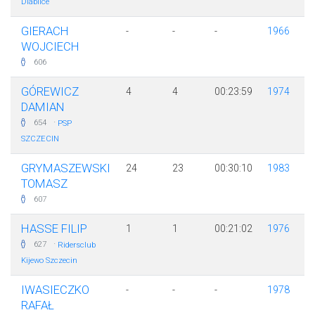
Diablice
GIERACH
-
-
-
1966
WOJCIECH
606
GÓREWICZ
4
4
00:23:59
1974
DAMIAN
·
654
PSP
SZCZECIN
GRYMASZEWSKI
24
23
00:30:10
1983
TOMASZ
607
HASSE FILIP
1
1
00:21:02
1976
·
627
Ridersclub
Kijewo Szczecin
IWASIECZKO
-
-
-
1978
RAFAŁ