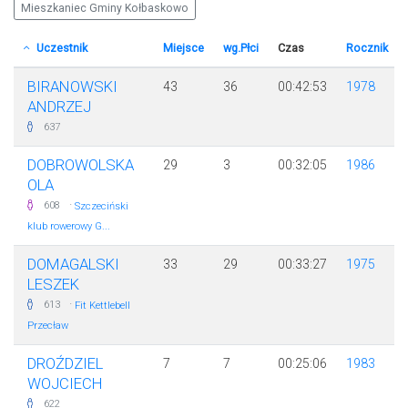
Mieszkaniec Gminy Kołbaskowo
Uczestnik
Miejsce
wg.Płci
Czas
Rocznik
BIRANOWSKI
43
36
00:42:53
1978
ANDRZEJ
637
DOBROWOLSKA
29
3
00:32:05
1986
OLA
·
608
Szczeciński
klub rowerowy G...
DOMAGALSKI
33
29
00:33:27
1975
LESZEK
·
613
Fit Kettlebell
Przecław
DROŹDZIEL
7
7
00:25:06
1983
WOJCIECH
622