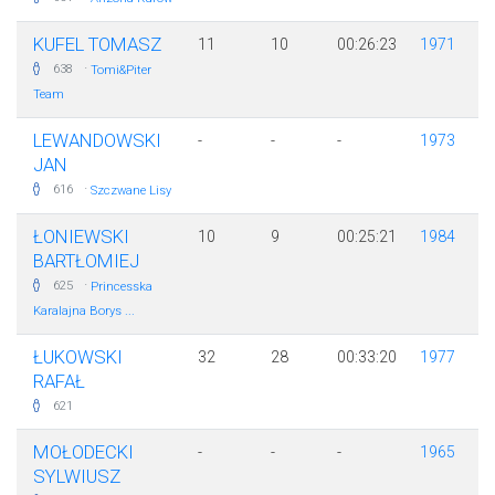
KUFEL TOMASZ
11
10
00:26:23
1971
·
638
Tomi&Piter
Team
LEWANDOWSKI
-
-
-
1973
JAN
·
616
Szczwane Lisy
ŁONIEWSKI
10
9
00:25:21
1984
BARTŁOMIEJ
·
625
Princesska
Karalajna Borys ...
ŁUKOWSKI
32
28
00:33:20
1977
RAFAŁ
621
MOŁODECKI
-
-
-
1965
SYLWIUSZ