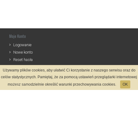
Moje Konto
Logowanie
Nowe konto
Reset hasła
Używamy plików cookies, aby ułatwić Ci korzystanie z naszego serwisu oraz do
Informacje
celów statystycznych. Pamiętaj, że za pomocą ustawień przeglądarki internetowej
Regulamin
możesz samodzielnie określić warunki przechowywania cookies.
OK
Informacje o przetwarzaniu danych
Zasady Rejestracji
Polityka Prywatności
Kontakt
Język