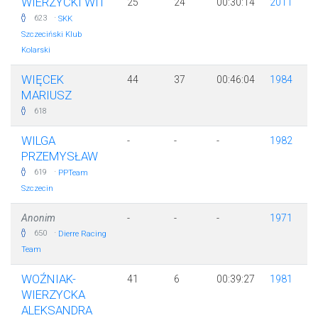
WIERZYCKI WIT
25
24
00:30:14
2011
·
623
SKK
Szczeciński Klub
Kolarski
WIĘCEK
44
37
00:46:04
1984
MARIUSZ
618
WILGA
-
-
-
1982
PRZEMYSŁAW
·
619
PPTeam
Szczecin
Anonim
-
-
-
1971
·
650
Dierre Racing
Team
WOŹNIAK-
41
6
00:39:27
1981
WIERZYCKA
ALEKSANDRA