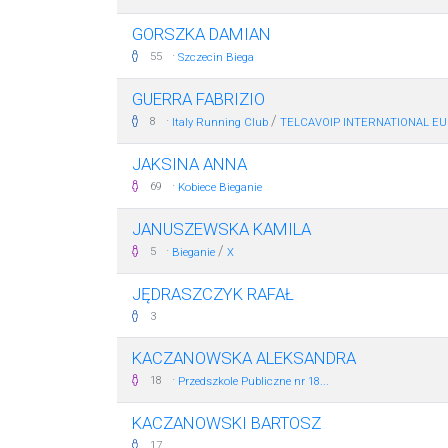
GORSZKA DAMIAN
·
55
Szczecin Biega
GUERRA FABRIZIO
·
/
8
Italy Running Club
TELCAVOIP INTERNATIONAL EU
JAKSINA ANNA
·
69
Kobiece Bieganie
JANUSZEWSKA KAMILA
·
/
5
Bieganie
X
JĘDRASZCZYK RAFAŁ
3
KACZANOWSKA ALEKSANDRA
·
18
Przedszkole Publiczne nr 18...
KACZANOWSKI BARTOSZ
17