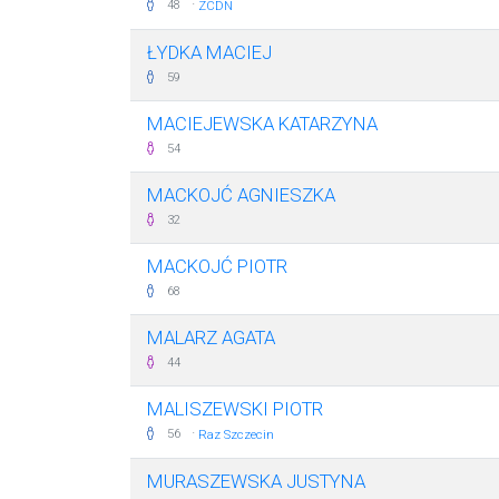
·
48
ZCDN
ŁYDKA MACIEJ
59
MACIEJEWSKA KATARZYNA
54
MACKOJĆ AGNIESZKA
32
MACKOJĆ PIOTR
68
MALARZ AGATA
44
MALISZEWSKI PIOTR
·
56
Raz Szczecin
MURASZEWSKA JUSTYNA