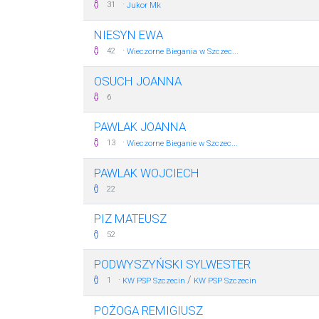
·
31
Jukor Mk
NIESYN EWA
·
42
Wieczorne Biegania w Szczec...
OSUCH JOANNA
6
PAWLAK JOANNA
·
13
Wieczorne Bieganie w Szczec...
PAWLAK WOJCIECH
22
PIZ MATEUSZ
52
PODWYSZYŃSKI SYLWESTER
·
/
1
KW PSP Szczecin
KW PSP Szczecin
POŻOGA REMIGIUSZ