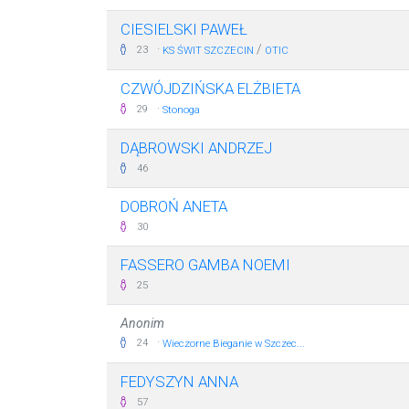
CIESIELSKI PAWEŁ
·
/
23
KS ŚWIT SZCZECIN
OTIC
CZWÓJDZIŃSKA ELŻBIETA
·
29
Stonoga
DĄBROWSKI ANDRZEJ
46
DOBROŃ ANETA
30
FASSERO GAMBA NOEMI
25
Anonim
·
24
Wieczorne Bieganie w Szczec...
FEDYSZYN ANNA
57