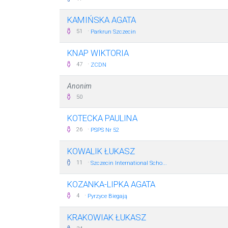
KAMIŃSKA AGATA
·
51
Parkrun Szczecin
KNAP WIKTORIA
·
47
ZCDN
Anonim
50
KOTECKA PAULINA
·
26
PSPS Nr 52
KOWALIK ŁUKASZ
·
11
Szczecin International Scho...
KOZANKA-LIPKA AGATA
·
4
Pyrzyce Biegają
KRAKOWIAK ŁUKASZ