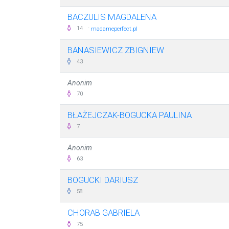
BACZULIS MAGDALENA
·
14
madameperfect.pl
BANASIEWICZ ZBIGNIEW
43
Anonim
70
BŁAŻEJCZAK-BOGUCKA PAULINA
7
Anonim
63
BOGUCKI DARIUSZ
58
CHORAB GABRIELA
75