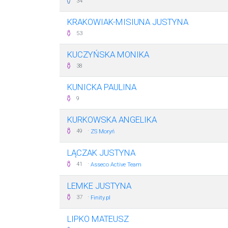
34
KRAKOWIAK-MISIUNA JUSTYNA
53
KUCZYŃSKA MONIKA
38
KUNICKA PAULINA
9
KURKOWSKA ANGELIKA
·
49
ZS Moryń
LĄCZAK JUSTYNA
·
41
Asseco Active Team
LEMKE JUSTYNA
·
37
Finity.pl
LIPKO MATEUSZ