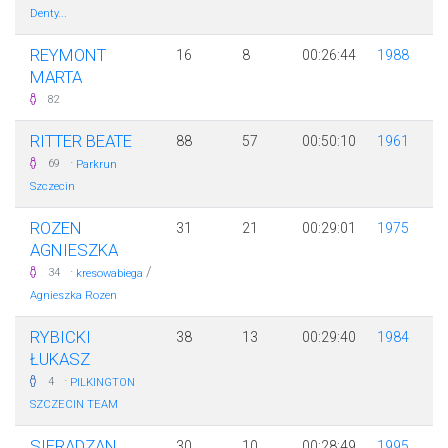
Denty...
REYMONT
16
8
00:26:44
1988
MARTA
82
RITTER BEATE
88
57
00:50:10
1961
·
69
Parkrun
Szczecin
ROZEN
31
21
00:29:01
1975
AGNIESZKA
·
/
34
kresowabiega
Agnieszka Rozen
RYBICKI
38
13
00:29:40
1984
ŁUKASZ
·
4
PILKINGTON
SZCZECIN TEAM
SIERADZAN
30
10
00:28:49
1995