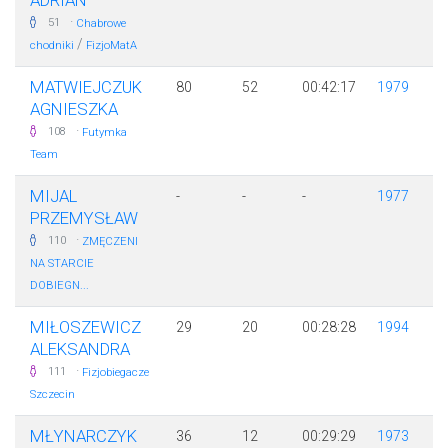
ADRIAN
·
51
Chabrowe
/
chodniki
FizjoMatA
MATWIEJCZUK
80
52
00:42:17
1979
AGNIESZKA
·
108
Futymka
Team
MIJAL
-
-
-
1977
PRZEMYSŁAW
·
110
ZMĘCZENI
NA STARCIE
DOBIEGN...
MIŁOSZEWICZ
29
20
00:28:28
1994
ALEKSANDRA
·
111
Fizjobiegacze
Szczecin
MŁYNARCZYK
36
12
00:29:29
1973