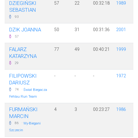
DZIEGIŃSKI
57
22
00:32:18
1989
SEBASTIAN
93
DZIK JOANNA
50
31
00:31:36
2001
57
FALARZ
77
49
00:40:21
1999
KATARZYNA
29
FILIPOWSKI
-
-
-
1972
DARIUSZ
·
74
Świat Biegacza
Fehlau Run Team
FURMAŃSKI
4
3
00:23:27
1986
MARCIN
·
86
Wy-Biegani
Szczecin