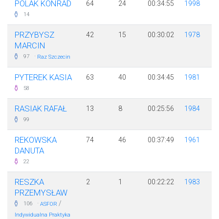
POLAK KONRAD
64
24
00:34:55
1998
14
PRZYBYSZ
42
15
00:30:02
1978
MARCIN
·
97
Raz Szczecin
PYTEREK KASIA
63
40
00:34:45
1981
58
RASIAK RAFAŁ
13
8
00:25:56
1984
99
REKOWSKA
74
46
00:37:49
1961
DANUTA
22
RESZKA
2
1
00:22:22
1983
PRZEMYSŁAW
·
/
106
ASFOR
Indywidualna Praktyka