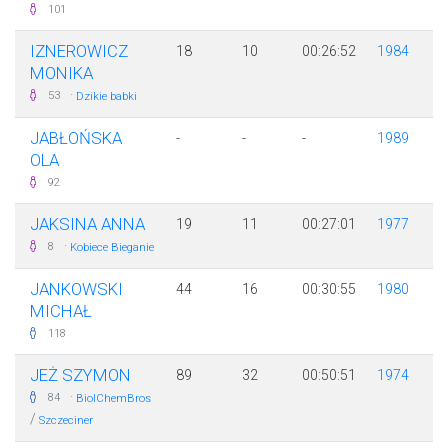
101
IZNEROWICZ
18
10
00:26:52
1984
MONIKA
·
53
Dzikie babki
JABŁOŃSKA
-
-
-
1989
OLA
92
JAKSINA ANNA
19
11
00:27:01
1977
·
8
Kobiece Bieganie
JANKOWSKI
44
16
00:30:55
1980
MICHAŁ
118
JEŻ SZYMON
89
32
00:50:51
1974
·
84
BiolChemBros
/
Szczeciner