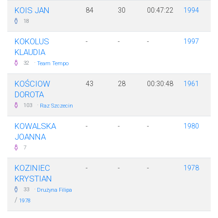
KOIS JAN
84
30
00:47:22
1994
18
KOKOLUS
-
-
-
1997
KLAUDIA
·
32
Team Tempo
KOŚCIOW
43
28
00:30:48
1961
DOROTA
·
103
Raz Szczecin
KOWALSKA
-
-
-
1980
JOANNA
7
KOZINIEC
-
-
-
1978
KRYSTIAN
·
33
Drużyna Filipa
/
1978