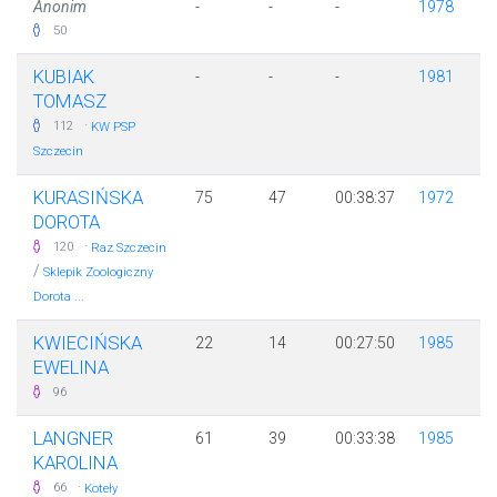
Anonim
-
-
-
1978
50
KUBIAK
-
-
-
1981
TOMASZ
·
112
KW PSP
Szczecin
KURASIŃSKA
75
47
00:38:37
1972
DOROTA
·
120
Raz Szczecin
/
Sklepik Zoologiczny
Dorota ...
KWIECIŃSKA
22
14
00:27:50
1985
EWELINA
96
LANGNER
61
39
00:33:38
1985
KAROLINA
·
66
Koteły