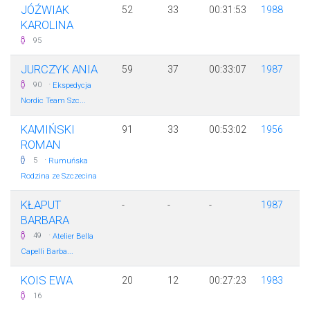
JÓŹWIAK
52
33
00:31:53
1988
KAROLINA
95
JURCZYK ANIA
59
37
00:33:07
1987
·
90
Ekspedycja
Nordic Team Szc...
KAMIŃSKI
91
33
00:53:02
1956
ROMAN
·
5
Rumuńska
Rodzina ze Szczecina
KŁAPUT
-
-
-
1987
BARBARA
·
49
Atelier Bella
Capelli Barba...
KOIS EWA
20
12
00:27:23
1983
16