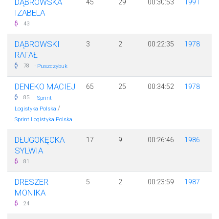
DĄBROWSKA
45
29
00:30:53
1991
IZABELA
43
DĄBROWSKI
3
2
00:22:35
1978
RAFAŁ
·
78
Puszczybuk
DENEKO MACIEJ
65
25
00:34:52
1978
·
85
Sprint
/
Logistyka Polska
Sprint Logistyka Polska
DŁUGOKĘCKA
17
9
00:26:46
1986
SYLWIA
81
DRESZER
5
2
00:23:59
1987
MONIKA
24