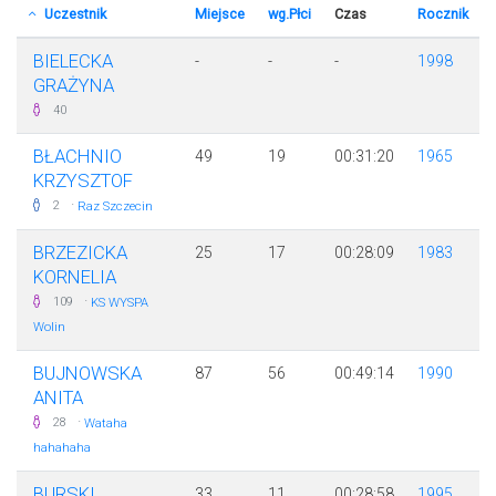
Uczestnik
Miejsce
wg.Płci
Czas
Rocznik
BIELECKA
-
-
-
1998
GRAŻYNA
40
BŁACHNIO
49
19
00:31:20
1965
KRZYSZTOF
·
2
Raz Szczecin
BRZEZICKA
25
17
00:28:09
1983
KORNELIA
·
109
KS WYSPA
Wolin
BUJNOWSKA
87
56
00:49:14
1990
ANITA
·
28
Wataha
hahahaha
BURSKI
33
11
00:28:58
1995