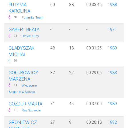
FUTYMA
60
38
00:33:46
1988
KAROLINA
·
68
Futymka Team
GABERT BEATA
-
-
-
1971
·
71
Dzikie Kuny
GŁADYSZAK
48
18
00:31:25
1980
MICHAŁ
59
GOŁUBOWICZ
32
22
00:29:06
1983
MARZENA
·
11
Wieczorne
Bieganie w Szczec...
GOZDUR MARTA
71
45
00:37:00
1989
·
10
Raz Szczecin
GRONIEWICZ
27
9
00:28:18
1992