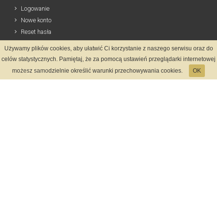
Logowanie
Nowe konto
Reset hasła
Używamy plików cookies, aby ułatwić Ci korzystanie z naszego serwisu oraz do
Informacje
celów statystycznych. Pamiętaj, że za pomocą ustawień przeglądarki internetowej
Regulamin
możesz samodzielnie określić warunki przechowywania cookies.
OK
Zasady Rejestracji
Polityka Prywatności
Kontakt
Język
Metody płatności
System rejestracji
Startmeta.pl