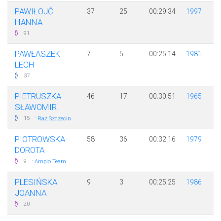
PAWIŁOJĆ
37
25
00:29:34
1997
HANNA
91
PAWŁASZEK
7
5
00:25:14
1981
LECH
37
PIETRUSZKA
46
17
00:30:51
1965
SŁAWOMIR
·
15
Raz Szczecin
PIOTROWSKA
58
36
00:32:16
1979
DOROTA
·
9
Ampio Team
PLESIŃSKA
9
3
00:25:25
1986
JOANNA
20