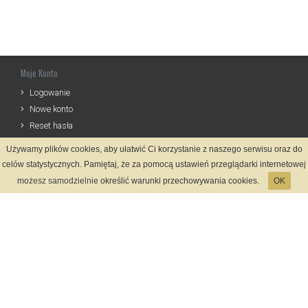
Moje Konto
Logowanie
Nowe konto
Reset hasła
Używamy plików cookies, aby ułatwić Ci korzystanie z naszego serwisu oraz do
Informacje
celów statystycznych. Pamiętaj, że za pomocą ustawień przeglądarki internetowej
Zasady Rejestracji
możesz samodzielnie określić warunki przechowywania cookies.
OK
Polityka Prywatności
Kontakt
Język
Metody płatności