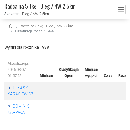
Radca na 5-tkę - Bieg / NW 2.5km
Szczecin
· Bieg / NW 2.5km
Radca na 5-tkę - Bieg / NW 2.5km
Klasyfikacja rocznik 1988
Wyniki dla rocznika 1988
Aktualizacja:
2026-08-07
Klasyfikacja
Miejsce
01:57:52
Miejsce
Open
wg. płci
Czas
Różnic
ŁUKASZ
-
-
-
-
-
KARASIEWICZ
DOMINIK
-
-
-
-
-
KARPAŁA