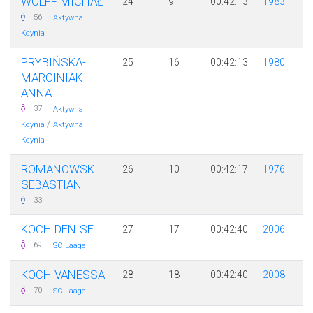
WOLFF MICHAŁ
24
9
00:42:13
1983
·
56
Aktywna
Kcynia
PRYBIŃSKA-
25
16
00:42:13
1980
MARCINIAK
ANNA
·
37
Aktywna
/
Kcynia
Aktywna
Kcynia
ROMANOWSKI
26
10
00:42:17
1976
SEBASTIAN
33
KOCH DENISE
27
17
00:42:40
2006
·
69
SC Laage
KOCH VANESSA
28
18
00:42:40
2008
·
70
SC Laage