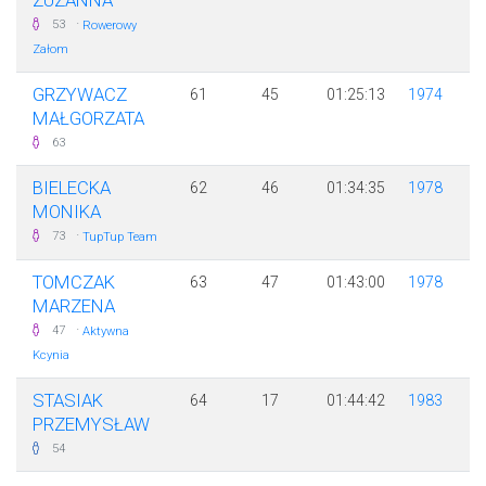
ZUZANNA
·
53
Rowerowy
Załom
GRZYWACZ
61
45
01:25:13
1974
MAŁGORZATA
63
BIELECKA
62
46
01:34:35
1978
MONIKA
·
73
TupTup Team
TOMCZAK
63
47
01:43:00
1978
MARZENA
·
47
Aktywna
Kcynia
STASIAK
64
17
01:44:42
1983
PRZEMYSŁAW
54