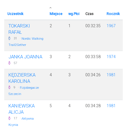
Uczestnik
Miejsce
wg.Płci
Czas
Rocznik
TOKARSKI
2
1
00:32:35
1967
RAFAŁ
·
31
Nordic Walking
Trail2Gether
JANKA JOANNA
3
2
00:33:58
1974
57
KĘDZIERSKA
4
3
00:34:26
1981
KAROLINA
·
9
Fizjobiegacze
Szczecin
KANIEWSKA
5
4
00:34:28
1981
ALICJA
·
17
Aktywna
Kcynia