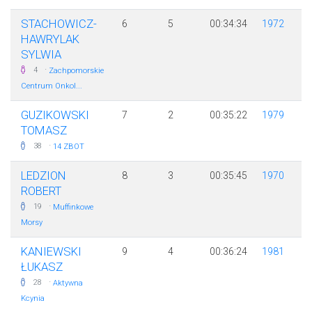
STACHOWICZ-
6
5
00:34:34
1972
HAWRYLAK
SYLWIA
·
4
Zachpomorskie
Centrum Onkol...
GUZIKOWSKI
7
2
00:35:22
1979
TOMASZ
·
38
14 ZBOT
LEDZION
8
3
00:35:45
1970
ROBERT
·
19
Muffinkowe
Morsy
KANIEWSKI
9
4
00:36:24
1981
ŁUKASZ
·
28
Aktywna
Kcynia