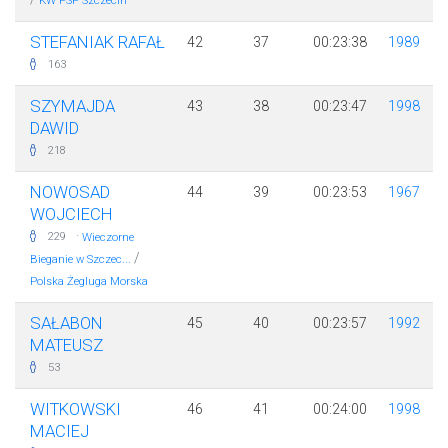
KW PSP Szczecin
STEFANIAK RAFAŁ
42
37
00:23:38
1989
163
SZYMAJDA
43
38
00:23:47
1998
DAWID
218
NOWOSAD
44
39
00:23:53
1967
WOJCIECH
·
229
Wieczorne
/
Bieganie w Szczec...
Polska Żegluga Morska
SAŁABON
45
40
00:23:57
1992
MATEUSZ
53
WITKOWSKI
46
41
00:24:00
1998
MACIEJ