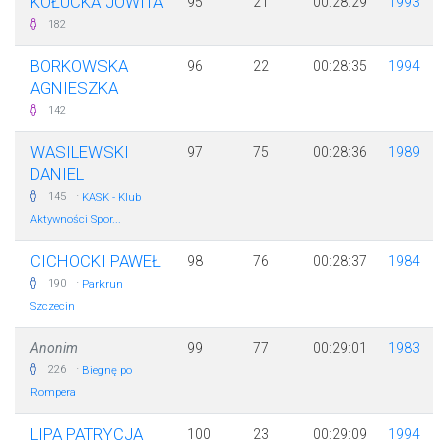
KOŁUCKA JOWITA
95
21
00:28:29
1993
182
BORKOWSKA
96
22
00:28:35
1994
AGNIESZKA
142
WASILEWSKI
97
75
00:28:36
1989
DANIEL
·
145
KASK - Klub
Aktywności Spor...
CICHOCKI PAWEŁ
98
76
00:28:37
1984
·
190
Parkrun
Szczecin
Anonim
99
77
00:29:01
1983
·
226
Biegnę po
Rompera
LIPA PATRYCJA
100
23
00:29:09
1994