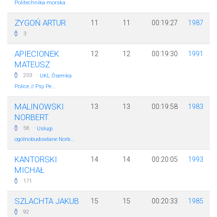
Politechnika morska
ZYGOŃ ARTUR
11
11
00:19:27
1987
3
APIECIONEK
12
12
00:19:30
1991
MATEUSZ
·
203
UKL Ósemka
Police // Psy Pe...
MALINOWSKI
13
13
00:19:58
1983
NORBERT
·
56
Usługi
ogólnobudowlane Norb...
KANTORSKI
14
14
00:20:05
1993
MICHAŁ
171
SZLACHTA JAKUB
15
15
00:20:33
1985
92