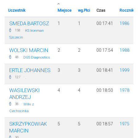
Uczestnik
Miejsce
wg.Płci
Czas
Rocznik
SMEDA BARTOSZ
1
1
00:17:41
1986
·
158
KS Ironman
Szczecin
WOLSKI MARCIN
2
2
00:17:54
1988
·
48
DGS Diagnostics
ERTLE JOHANNES
3
3
00:18:41
1999
·
127
.
WASILEWSKI
4
4
00:18:50
1978
ANDRZEJ
·
38
Wilki z
Ciechocinka
SKRZYPKOWIAK
5
5
00:18:57
1975
MARCIN
30