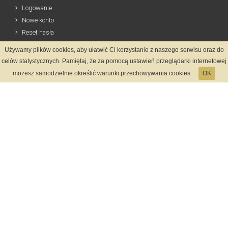
Logowanie
Nowe konto
Reset hasła
Używamy plików cookies, aby ułatwić Ci korzystanie z naszego serwisu oraz do
Informacje
celów statystycznych. Pamiętaj, że za pomocą ustawień przeglądarki internetowej
Regulamin
możesz samodzielnie określić warunki przechowywania cookies.
OK
Zasady Rejestracji
Polityka Prywatności
Kontakt
Język
Metody płatności
System rejestracji
Startmeta.pl