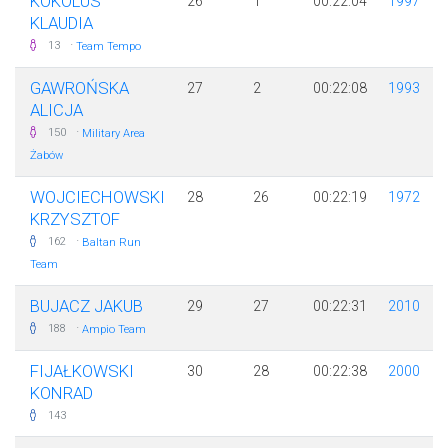
KOKOLUS
26
1
00:22:04
1997
KLAUDIA
·
13
Team Tempo
GAWROŃSKA
27
2
00:22:08
1993
ALICJA
·
150
Military Area
Żabów
WOJCIECHOWSKI
28
26
00:22:19
1972
KRZYSZTOF
·
162
Baltan Run
Team
BUJACZ JAKUB
29
27
00:22:31
2010
·
188
Ampio Team
FIJAŁKOWSKI
30
28
00:22:38
2000
KONRAD
143