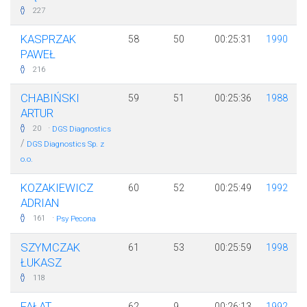
227
KASPRZAK
58
50
00:25:31
1990
PAWEŁ
216
CHABIŃSKI
59
51
00:25:36
1988
ARTUR
·
20
DGS Diagnostics
/
DGS Diagnostics Sp. z
o.o.
KOZAKIEWICZ
60
52
00:25:49
1992
ADRIAN
·
161
Psy Pecona
SZYMCZAK
61
53
00:25:59
1998
ŁUKASZ
118
FAŁAT
62
9
00:26:13
1992