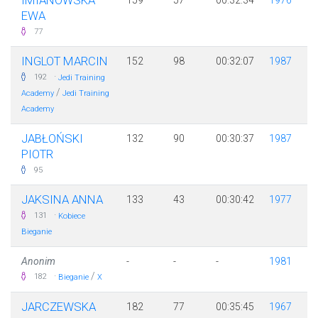
IMIANOWSKA
159
57
00:32:34
1976
EWA
77
INGLOT MARCIN
152
98
00:32:07
1987
·
192
Jedi Training
/
Academy
Jedi Training
Academy
JABŁOŃSKI
132
90
00:30:37
1987
PIOTR
95
JAKSINA ANNA
133
43
00:30:42
1977
·
131
Kobiece
Bieganie
Anonim
-
-
-
1981
·
/
182
Bieganie
X
JARCZEWSKA
182
77
00:35:45
1967