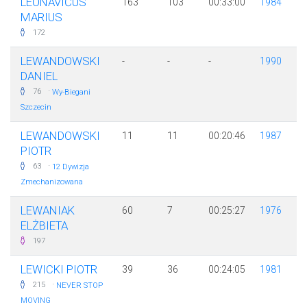
LEONAVIČUS
163
103
00:33:00
1984
MARIUS
172
LEWANDOWSKI
-
-
-
1990
DANIEL
·
76
Wy-Biegani
Szczecin
LEWANDOWSKI
11
11
00:20:46
1987
PIOTR
·
63
12 Dywizja
Zmechanizowana
LEWANIAK
60
7
00:25:27
1976
ELŻBIETA
197
LEWICKI PIOTR
39
36
00:24:05
1981
·
215
NEVER STOP
MOVING