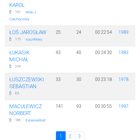
KAROL
·
161
Wilki z
Ciechocinka
ŁOŚ JAROSŁAW
25
24
00:22:54
1989
·
175
rusz4litery
ŁUKASIK
43
40
00:24:30
1983
MICHAŁ
204
ŁUSZCZEWSKI
33
30
00:23:18
1978
SEBASTIAN
83
MACULEWICZ
141
93
00:30:55
1987
NORBERT
·
188
ExtremeWolf
1
2
3