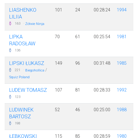
LIASHENKO
101
24
00:28:24
1994
LILIIA
·
163
Żółwie Ninja
LIPKA
70
61
00:25:54
1981
RADOSŁAW
136
LIPSKI ŁUKASZ
149
96
00:31:48
1985
·
/
221
Biegohollica
Squiz Poland
LUDEW TOMASZ
107
81
00:28:33
1992
123
LUDWINEK
52
46
00:25:00
1988
BARTOSZ
198
ŁEBKOWSKI
115
85
00:28:59
1980