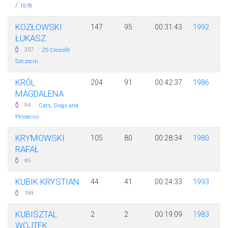
/
1978
KOZŁOWSKI
147
95
00:31:43
1992
ŁUKASZ
·
207
ZS Crossfit
Szczecin
KRÓL
204
91
00:42:37
1986
MAGDALENA
·
94
Cats, Dogs and
Prosecco
KRYMOWSKI
105
80
00:28:34
1980
RAFAŁ
65
KUBIK KRYSTIAN
44
41
00:24:33
1993
199
KUBISZTAL
2
2
00:19:09
1983
WOJTEK