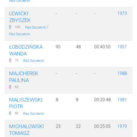
Raz Szczecin
LEWICKI
-
-
-
1973
ZBYSZEK
·
/
100
Raz Szczecin
Raz Szczecin
ŁOBODZIŃSKA
95
48
00:40:50
1957
WANDA
·
75
Raz Szczecin
MAJCHEREK
-
-
-
1988
PAULINA
63
MALISZEWSKI
8
8
00:20:48
1981
PIOTR
·
69
Raz Szczecin
MICHAŁOWSKI
23
22
00:25:05
1979
TOMASZ