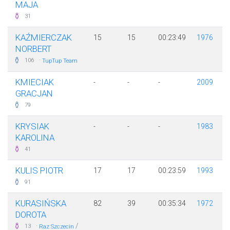
MAJA
31
KAŹMIERCZAK
15
15
00:23:49
1976
NORBERT
·
106
TupTup Team
KMIECIAK
-
-
-
2009
GRACJAN
79
KRYSIAK
-
-
-
1983
KAROLINA
41
KULIS PIOTR
17
17
00:23:59
1993
91
KURASIŃSKA
82
39
00:35:34
1972
DOROTA
·
/
13
Raz Szczecin