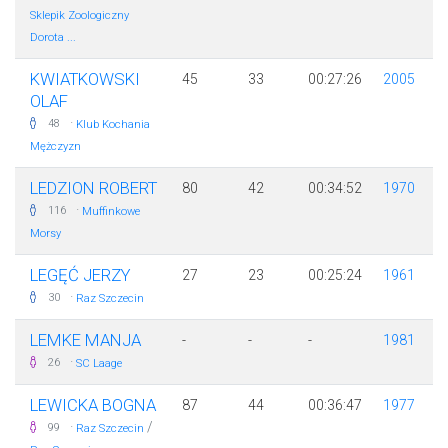
Sklepik Zoologiczny
Dorota ...
KWIATKOWSKI
45
33
00:27:26
2005
OLAF
·
48
Klub Kochania
Mężczyzn
LEDZION ROBERT
80
42
00:34:52
1970
·
116
Muffinkowe
Morsy
LEGĘĆ JERZY
27
23
00:25:24
1961
·
30
Raz Szczecin
LEMKE MANJA
-
-
-
1981
·
26
SC Laage
LEWICKA BOGNA
87
44
00:36:47
1977
·
/
99
Raz Szczecin