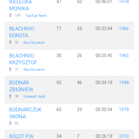
BIELECKA
97
50
00:46:01
1978
MONIKA
·
105
TupTup Team
BŁACHNIO
71
33
00:32:44
1966
DOROTA
·
52
Raz Szczecin
BŁACHNIO
30
26
00:25:45
1965
KRZYSZTOF
·
37
Raz Szczecin
BODNAR
92
46
00:39:19
1948
ZBIGNIEW
·
39
ExtremE Wolf
BODNARCZUK
65
29
00:30:34
1978
IWONA
92
BOLDT PIA
34
7
00:26:13
2010