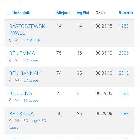
Uczestnik
Miejsce
wg.Płci
Czas
Rocznik
BARTOSZEWSKI
14
14
00:23:15
1980
PAWEŁ
·
34
L-bug RUN
BEU EMMA
75
36
00:33:10
2006
·
51
SC Laage
BEU HANNAH
74
35
00:33:10
2012
·
53
SC Laage
BEU JENS
2
2
00:19:05
1983
·
54
SC Laage
BEU KATJA
60
25
00:29:06
1983
·
/
50
SC Laage
SC
Laage