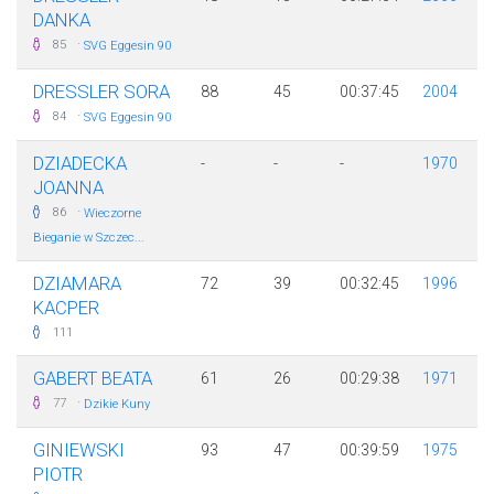
ANKA
·
85
SVG Eggesin 90
DRESSLER SORA
88
45
00:37:45
2004
·
84
SVG Eggesin 90
DZIADECKA
-
-
-
1970
JOANNA
·
86
Wieczorne
Bieganie w Szczec...
DZIAMARA
72
39
00:32:45
1996
KACPER
111
GABERT BEATA
61
26
00:29:38
1971
·
77
Dzikie Kuny
GINIEWSKI
93
47
00:39:59
1975
PIOTR