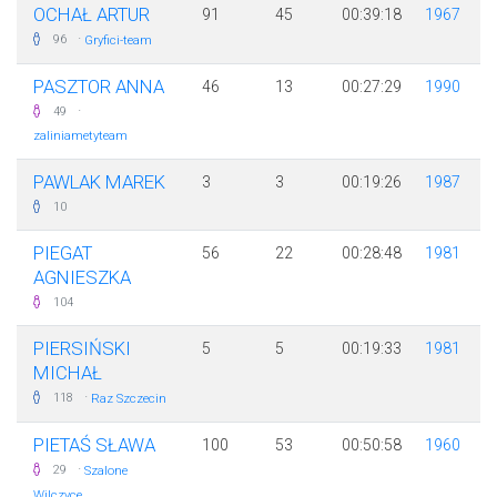
OCHAŁ ARTUR
91
45
00:39:18
1967
·
96
Gryfici-team
PASZTOR ANNA
46
13
00:27:29
1990
·
49
zaliniametyteam
PAWLAK MAREK
3
3
00:19:26
1987
10
PIEGAT
56
22
00:28:48
1981
AGNIESZKA
104
PIERSIŃSKI
5
5
00:19:33
1981
MICHAŁ
·
118
Raz Szczecin
PIETAŚ SŁAWA
100
53
00:50:58
1960
·
29
Szalone
Wilczyce