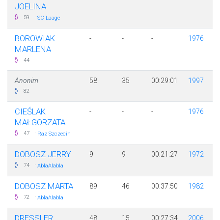
JOELINA
·
59
SC Laage
BOROWIAK
-
-
-
1976
MARLENA
44
Anonim
58
35
00:29:01
1997
82
CIEŚLAK
-
-
-
1976
MAŁGORZATA
·
47
Raz Szczecin
DOBOSZ JERRY
9
9
00:21:27
1972
·
74
AblaAlabla
DOBOSZ MARTA
89
46
00:37:50
1982
·
72
AblaAlabla
DRESSLER D
48
15
00:27:34
2006