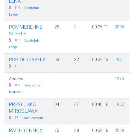
LENA
·
114
Sportclub
Laage
POMMEREHNE
25
3
00:25:11
2005
SOPHIE
·
108
Sportclub
Laage
POPIÓŁ IZABELA
69
32
00:32:15
1971
11
Anonim
-
-
-
1975
·
109
Wieczorne
bieganie
PRZYŁUSKA
94
47
00:40:18
1952
MIROSŁAWA
·
67
Raz Szczecin
RAITH LENNOX
70
38
00:32:16
2009