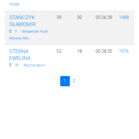
TEAM
STAŃCZYK
39
30
00:26:39
1988
SŁAWOMIR
·
5
Stargardzki Klub
Morsów Mie...
STERNA
52
18
00:28:35
1976
EWELINA
·
45
Raz Szczecin
1
2