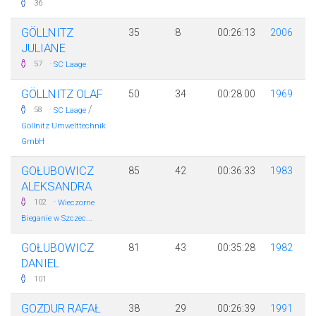
36
GÖLLNITZ
35
8
00:26:13
2006
JULIANE
·
57
SC Laage
GÖLLNITZ OLAF
50
34
00:28:00
1969
·
/
58
SC Laage
Göllnitz Umwelttechnik
GmbH
GOŁUBOWICZ
85
42
00:36:33
1983
ALEKSANDRA
·
102
Wieczorne
Bieganie w Szczec...
GOŁUBOWICZ
81
43
00:35:28
1982
DANIEL
101
GOZDUR RAFAŁ
38
29
00:26:39
1991