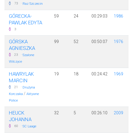
·
73
Raz Szczecin
GÓRECKA-
59
24
00:29:03
1986
PAWLAK EDYTA
3
GÓRSKA
99
52
00:50:07
1976
AGNIESZKA
·
23
Szalone
Wilczyce
HAWRYLAK
19
18
00:24:42
1969
MARCIN
·
21
Drużyna
/
Korczaka
Aktywne
Police
HEUCK
32
5
00:26:10
2009
JOHANNA
·
60
SC Laage