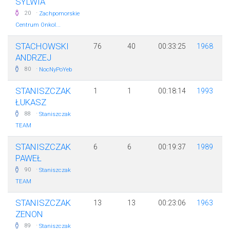
SYLWIA
·
20
Zachpomorskie
Centrum Onkol...
STACHOWSKI
76
40
00:33:25
1968
ANDRZEJ
·
80
NocNyPoYeb
STANISZCZAK
1
1
00:18:14
1993
ŁUKASZ
·
88
Staniszczak
TEAM
STANISZCZAK
6
6
00:19:37
1989
PAWEŁ
·
90
Staniszczak
TEAM
STANISZCZAK
13
13
00:23:06
1963
ZENON
·
89
Staniszczak