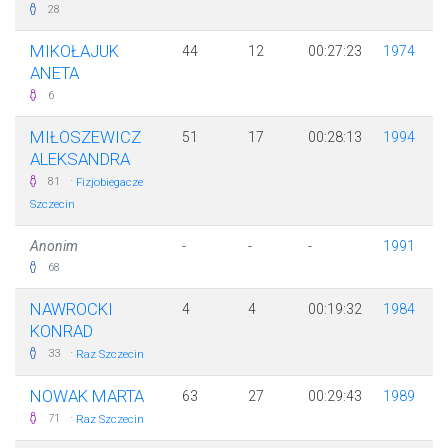
28
MIKOŁAJUK
44
12
00:27:23
1974
ANETA
6
MIŁOSZEWICZ
51
17
00:28:13
1994
ALEKSANDRA
·
81
Fizjobiegacze
Szczecin
Anonim
-
-
-
1991
68
NAWROCKI
4
4
00:19:32
1984
KONRAD
·
33
Raz Szczecin
NOWAK MARTA
63
27
00:29:43
1989
·
71
Raz Szczecin