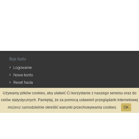
Moje Konto
Logowanie
Nowe konto
Reset hasła
Używamy plików cookies, aby ułatwić Ci korzystanie z naszego serwisu oraz do
Informacje
celów statystycznych. Pamiętaj, że za pomocą ustawień przeglądarki internetowej
Regulamin
możesz samodzielnie określić warunki przechowywania cookies.
OK
Zasady Rejestracji
Polityka Prywatności
Kontakt