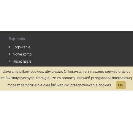
Moje Konto
Logowanie
Nowe konto
Reset hasła
Używamy plików cookies, aby ułatwić Ci korzystanie z naszego serwisu oraz do
Informacje
celów statystycznych. Pamiętaj, że za pomocą ustawień przeglądarki internetowej
Regulamin
możesz samodzielnie określić warunki przechowywania cookies.
OK
Zasady Rejestracji
Polityka Prywatności
Kontakt
Język