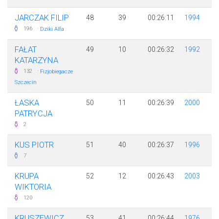
JARCZAK FILIP
48
39
00:26:11
1994
·
196
Dziki Alfa
FAŁAT
49
10
00:26:32
1992
KATARZYNA
·
132
Fizjobiegacze
Szczecin
ŁASKA
50
11
00:26:39
2000
PATRYCJA
2
KUS PIOTR
51
40
00:26:37
1996
7
KRUPA
52
12
00:26:43
2003
WIKTORIA
120
KRUSZEWICZ
53
41
00:26:44
1976