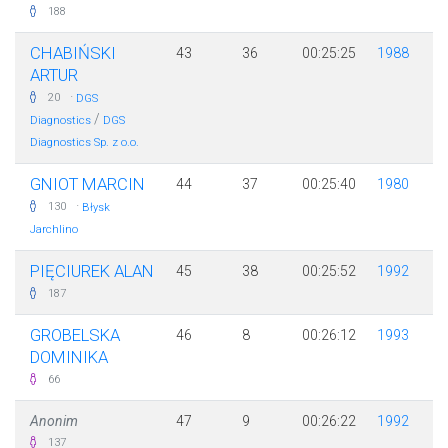
188
CHABIŃSKI
43
36
00:25:25
1988
ARTUR
·
20
DGS
/
Diagnostics
DGS
Diagnostics Sp. z o.o.
GNIOT MARCIN
44
37
00:25:40
1980
·
130
Błysk
Jarchlino
PIĘCIUREK ALAN
45
38
00:25:52
1992
187
GROBELSKA
46
8
00:26:12
1993
DOMINIKA
66
Anonim
47
9
00:26:22
1992
137