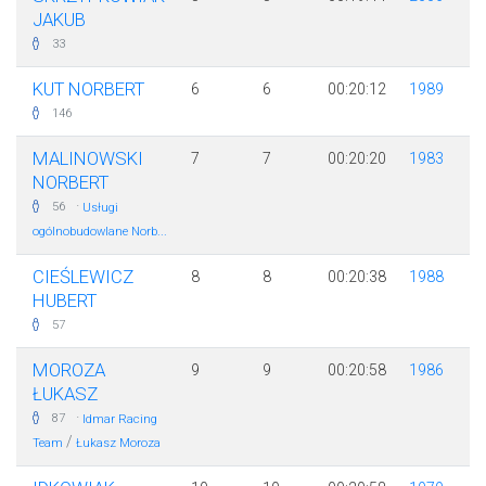
JAKUB
33
KUT NORBERT
6
6
00:20:12
1989
146
MALINOWSKI
7
7
00:20:20
1983
NORBERT
·
56
Usługi
ogólnobudowlane Norb...
CIEŚLEWICZ
8
8
00:20:38
1988
HUBERT
57
MOROZA
9
9
00:20:58
1986
ŁUKASZ
·
87
Idmar Racing
/
Team
Łukasz Moroza