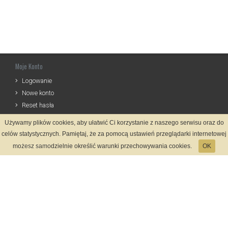
Moje Konto
Logowanie
Nowe konto
Reset hasła
Używamy plików cookies, aby ułatwić Ci korzystanie z naszego serwisu oraz do
Informacje
celów statystycznych. Pamiętaj, że za pomocą ustawień przeglądarki internetowej
Regulamin
możesz samodzielnie określić warunki przechowywania cookies.
OK
Zasady Rejestracji
Polityka Prywatności
Kontakt
Język